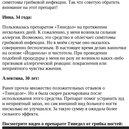
симптомы грибковой инфекции. Так что советую обратить
внимание на этот препарат!
Инна, 34 года:
Пользовалась препаратом «Тинедол» на протяжении
нескольких дней. К сожалению, у меня возникла сильная
аллергия. Возможно, это средство и облегчает симптомы
грибковой инфекции. Но в моём случае оно оказалось
совершенно бесполезным. В настоящее время делаю ванночки
на основе «Йодинола» и чистотела. При проведении
подобной процедуры у меня ни разу не возникло каких-либо
признаков аллергической реакции: покраснения или
неприятного чувства жжения.
Алевтина, 30 лет:
Ранее прочла множество положительных отзывов о
«Тинедоле». Но я была скорее разочарована после
использования этого средства. Препарат помог устранить зуд
и неприятный запах, но сам внешний вид больного ногтя
нисколько не улучшился. За такую сумму я ожидала более
сильного эффекта.
Посмотрите видео о препарате Тинедол от грибка ногтей: