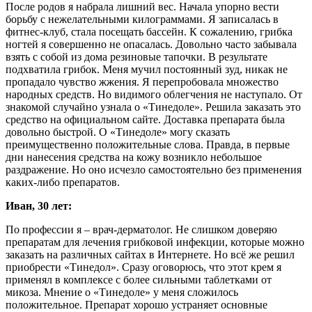
После родов я набрала лишний вес. Начала упорно вести
борьбу с нежелательными килограммами. Я записалась в
фитнес-клуб, стала посещать бассейн. К сожалению, грибка
ногтей я совершенно не опасалась. Довольно часто забывала
взять с собой из дома резиновые тапочки. В результате
подхватила грибок. Меня мучил постоянный зуд, никак не
пропадало чувство жжения. Я перепробовала множество
народных средств. Но видимого облегчения не наступало. От
знакомой случайно узнала о «Тинедоле». Решила заказать это
средство на официальном сайте. Доставка препарата была
довольно быстрой. О «Тинедоле» могу сказать
преимущественно положительные слова. Правда, в первые
дни нанесения средства на кожу возникло небольшое
раздражение. Но оно исчезло самостоятельно без применения
каких-либо препаратов.
Иван, 30 лет:
По профессии я – врач-дерматолог. Не слишком доверяю
препаратам для лечения грибковой инфекции, которые можно
заказать на различных сайтах в Интернете. Но всё же решил
приобрести «Тинедол». Сразу оговорюсь, что этот крем я
применял в комплексе с более сильными таблетками от
микоза. Мнение о «Тинедоле» у меня сложилось
положительное. Препарат хорошо устраняет основные