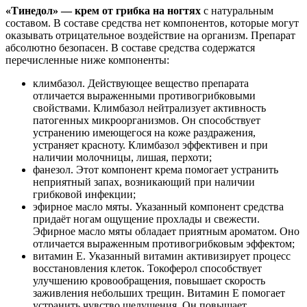
«Тинедол» — крем от грибка на ногтях
с натуральным
составом. В составе средства нет компонентов, которые могут
оказывать отрицательное воздействие на организм. Препарат
абсолютно безопасен. В составе средства содержатся
перечисленные ниже компоненты:
климбазол. Действующее вещество препарата
отличается выраженными противогрибковыми
свойствами. Климбазол нейтрализует активность
патогенных микроорганизмов. Он способствует
устранению имеющегося на коже раздражения,
устраняет красноту. Климбазол эффективен и при
наличии молочницы, лишая, перхоти;
фанезол. Этот компонент крема помогает устранить
неприятный запах, возникающий при наличии
грибковой инфекции;
эфирное масло мяты. Указанный компонент средства
придаёт ногам ощущение прохлады и свежести.
Эфирное масло мяты обладает приятным ароматом. Оно
отличается выраженным противогрибковым эффектом;
витамин Е. Указанный витамин активизирует процесс
восстановления клеток. Токоферол способствует
улучшению кровообращения, повышает скорость
заживления небольших трещин. Витамин Е помогает
устранить чувство шелушения. Он повышает