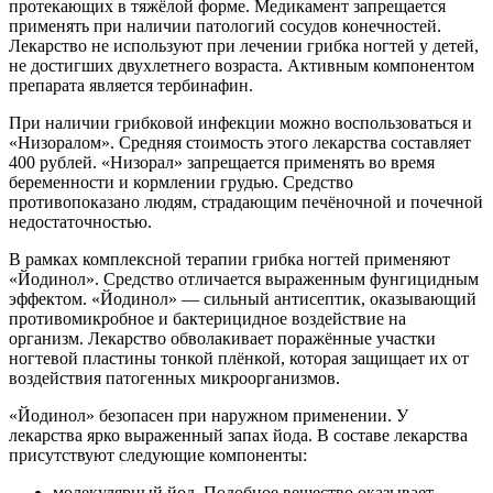
протекающих в тяжёлой форме. Медикамент запрещается
применять при наличии патологий сосудов конечностей.
Лекарство не используют при лечении грибка ногтей у детей,
не достигших двухлетнего возраста. Активным компонентом
препарата является тербинафин.
При наличии грибковой инфекции можно воспользоваться и
«Низоралом». Средняя стоимость этого лекарства составляет
400 рублей. «Низорал» запрещается применять во время
беременности и кормлении грудью. Средство
противопоказано людям, страдающим печёночной и почечной
недостаточностью.
В рамках комплексной терапии грибка ногтей применяют
«Йодинол». Средство отличается выраженным фунгицидным
эффектом. «Йодинол» — сильный антисептик, оказывающий
противомикробное и бактерицидное воздействие на
организм. Лекарство обволакивает поражённые участки
ногтевой пластины тонкой плёнкой, которая защищает их от
воздействия патогенных микроорганизмов.
«Йодинол» безопасен при наружном применении. У
лекарства ярко выраженный запах йода. В составе лекарства
присутствуют следующие компоненты:
молекулярный йод. Подобное вещество оказывает