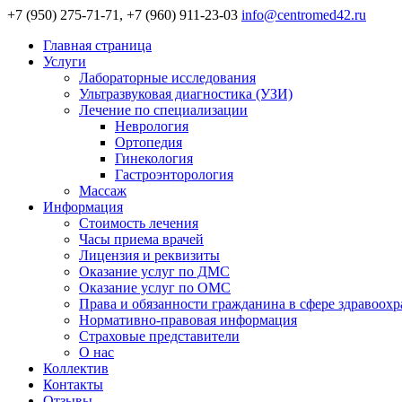
+7 (950) 275-71-71, +7 (960) 911-23-03
info@centromed42.ru
Главная страница
Услуги
Лабораторные исследования
Ультразвуковая диагностика (УЗИ)
Лечение по специализации
Неврология
Ортопедия
Гинекология
Гастроэнторология
Массаж
Информация
Стоимость лечения
Часы приема врачей
Лицензия и реквизиты
Оказание услуг по ДМС
Оказание услуг по ОМС
Права и обязанности гражданина в сфере здравоох
Нормативно-правовая информация
Страховые представители
О нас
Коллектив
Контакты
Отзывы