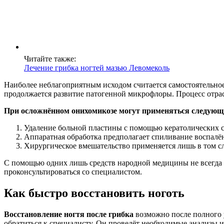
Читайте также:
Лечение грибка ногтей мазью Левомеколь
Наиболее неблагоприятным исходом считается самостоятельное 
продолжается развитие патогенной микрофлоры. Процесс отрас
При осложнённом онихомикозе могут применяться следующ
Удаление больной пластины с помощью кератолических сос
Аппаратная обработка предполагает спиливание воспалён
Хирургическое вмешательство применяется лишь в том сл
С помощью одних лишь средств народной медицины не всегда у
проконсультироваться со специалистом.
Как быстро восстановить ноготь
Восстановление ногтя после грибка
возможно после полного у
обратиться к специалисту. Он проведёт необходимые анализы 