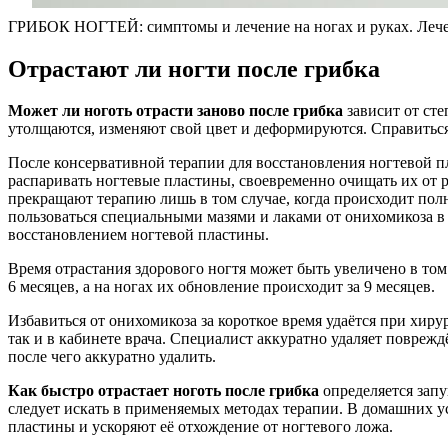
ГРИБОК НОГТЕЙ: симптомы и лечение на ногах и руках. Лече
Отрастают ли ногти после грибка
Может ли ноготь отрасти заново после грибка
зависит от ст
утолщаются, изменяют свой цвет и деформируются. Справитьс
После консервативной терапии для восстановления ногтевой пл
распаривать ногтевые пластины, своевременно очищать их от 
прекращают терапию лишь в том случае, когда происходит полн
пользоваться специальными мазями и лаками от онихомикоза в
восстановлением ногтевой пластины.
Время отрастания здорового ногтя может быть увеличено в том
6 месяцев, а на ногах их обновление происходит за 9 месяцев.
Избавиться от онихомикоза за короткое время удаётся при хи
так и в кабинете врача. Специалист аккуратно удаляет поврежд
после чего аккуратно удалить.
Как быстро отрастает ноготь после грибка
определяется запу
следует искать в применяемых методах терапии. В домашних у
пластины и ускоряют её отхождение от ногтевого ложа.