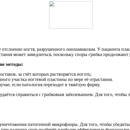
отслоение ногтя, разрушенного онихомикозом. У пациента пласт
тания может замедлиться, поскольку споры грибка продолжают 
ие методы:
тавов, за счёт которых растворяется ноготь;
ного участка ногтевой пластины по мере её отрастания.
учае, если патология переходит в тяжёлую форму.
даётся справиться с грибковым заболеванием. Для того, чтобы 
ничтожения патогенной микрофлоры. Для того, чтобы убедиться
и при наличии спор подберёт наиболее эффективные фунгицидны