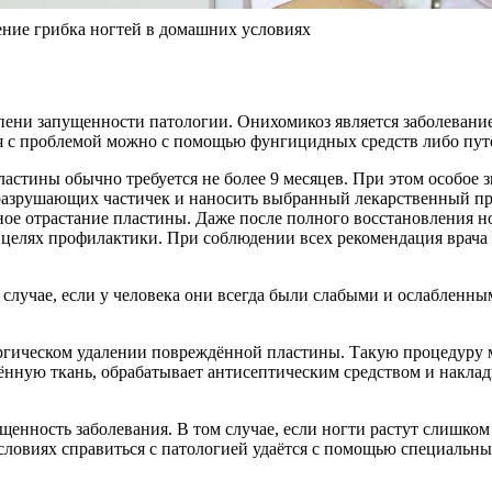
ние грибка ногтей в домашних условиях
епени запущенности патологии. Онихомикоз является заболевани
я с проблемой можно с помощью фунгицидных средств либо путё
астины обычно требуется не более 9 месяцев. При этом особое 
разрушающих частичек и наносить выбранный лекарственный преп
ое отрастание пластины. Даже после полного восстановления но
 целях профилактики. При соблюдении всех рекомендация врача 
 случае, если у человека они всегда были слабыми и ослабленны
рургическом удалении повреждённой пластины. Такую процедуру
ённую ткань, обрабатывает антисептическим средством и наклады
щенность заболевания. В том случае, если ногти растут слишк
словиях справиться с патологией удаётся с помощью специальн