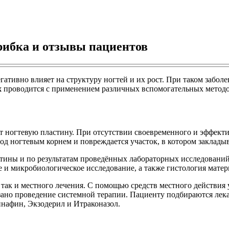
рибка и отзывы пациентов
гативно влияет на структуру ногтей и их рост. При таком забол
х
проводится с применением различных вспомогательных методов
т ногтевую пластину. При отсутствии своевременного и эффекти
под ногтевым корнем и повреждается участок, в котором заклад
тины и по результатам проведённых лабораторных исследований.
е и микробиологическое исследование, а также гистология матер
 так и местного лечения. С помощью средств местного действия
ано проведение системной терапии. Пациенту подбираются лека
нафин, Экзодерил и Итраконазол.