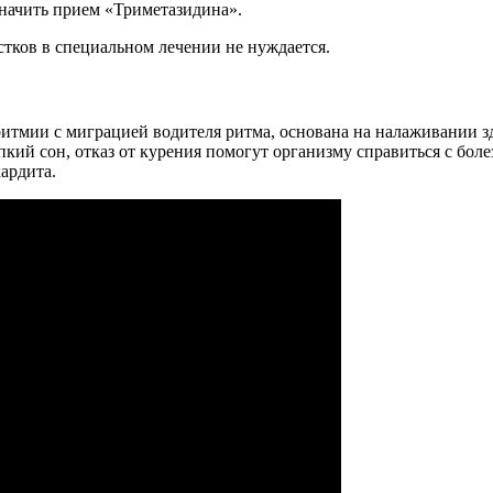
начить прием «Триметазидина».
стков в специальном лечении не нуждается.
итмии с миграцией водителя ритма, основана на налаживании зд
ий сон, отказ от курения помогут организму справиться с боле
ардита.