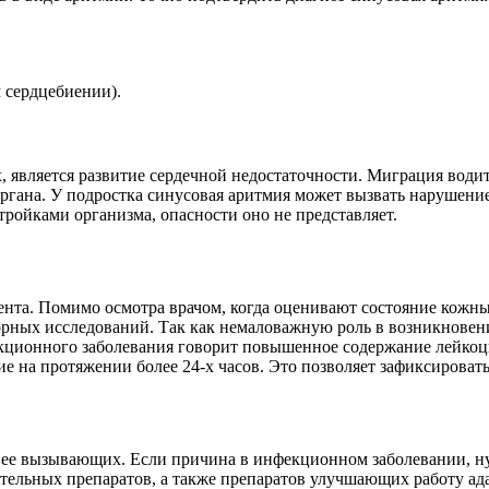
 сердцебиении).
 является развитие сердечной недостаточности. Миграция водит
 органа. У подростка синусовая аритмия может вызвать нарушен
ройками организма, опасности оно не представляет.
ента. Помимо осмотра врачом, когда оценивают состояние кожн
орных исследований. Так как немаловажную роль в возникновен
екционного заболевания говорит повышенное содержание лейко
е на протяжении более 24-х часов. Это позволяет зафиксироват
 ее вызывающих. Если причина в инфекционном заболевании, н
тельных препаратов, а также препаратов улучшающих работу ад