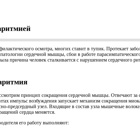
 аритмией
филактического осмотра, многих ставит в тупик. Протекает заб
атологии сердечной мышцы, сбои в работе парасимпатического
ыла причина человек сталкивается с нарушением сердечного ри
 аритмия
ссмотрим принцип сокращения сердечной мышцы. Отвечают за с
тах импульс возбуждения запускает механизм сокращения миокар
сно-предсердный узел. Входящие в состав узла мышечные волокн
ращений сердца меняется.
водителя его работу выполняют: