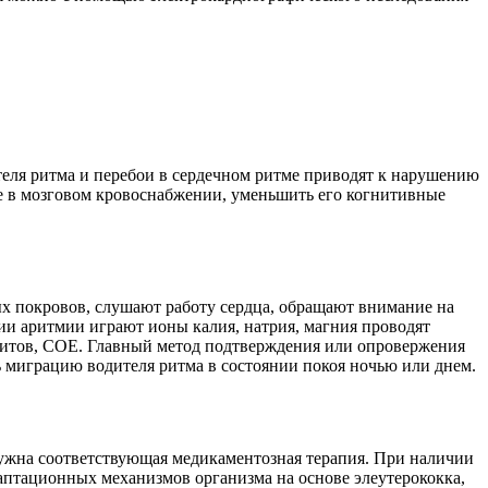
еля ритма и перебои в сердечном ритме приводят к нарушению
ие в мозговом кровоснабжении, уменьшить его когнитивные
ых покровов, слушают работу сердца, обращают внимание на
ии аритмии играют ионы калия, натрия, магния проводят
цитов, СОЕ. Главный метод подтверждения или опровержения
ь миграцию водителя ритма в состоянии покоя ночью или днем.
ужна соответствующая медикаментозная терапия. При наличии
аптационных механизмов организма на основе элеутерококка,