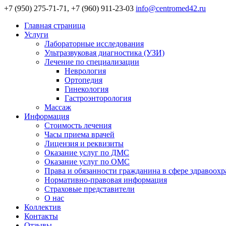
+7 (950) 275-71-71, +7 (960) 911-23-03
info@centromed42.ru
Главная страница
Услуги
Лабораторные исследования
Ультразвуковая диагностика (УЗИ)
Лечение по специализации
Неврология
Ортопедия
Гинекология
Гастроэнторология
Массаж
Информация
Стоимость лечения
Часы приема врачей
Лицензия и реквизиты
Оказание услуг по ДМС
Оказание услуг по ОМС
Права и обязанности гражданина в сфере здравоох
Нормативно-правовая информация
Страховые представители
О нас
Коллектив
Контакты
Отзывы