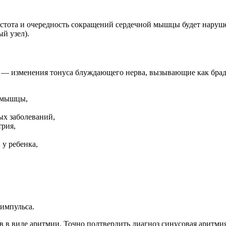
астота и очередность сокращений сердечной мышцы будет наруше
й узел).
 — изменения тонуса блуждающего нерва, вызывающие как брад
й мышцы,
ых заболеваний,
трия,
 у ребенка,
импульса.
боев в виде аритмии. Точно подтвердить диагноз синусовая ари