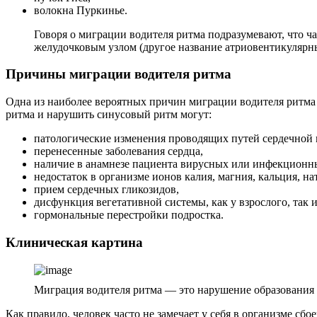
волокна Пуркинье.
Говоря о миграции водителя ритма подразумевают, что ч
желудочковым узлом (другое название атриовентикулярны
Причины миграции водителя ритма
Одна из наиболее вероятных причин миграции водителя ритма
ритма и нарушить синусовый ритм могут:
патологические изменения проводящих путей сердечно
перенесенные заболевания сердца,
наличие в анамнезе пациента вирусных или инфекционн
недостаток в организме ионов калия, магния, кальция, на
прием сердечных гликозидов,
дисфункция вегетативной системы, как у взрослого, так и
гормональные перестройки подростка.
Клиническая картина
Миграция водителя ритма — это нарушение образования 
Как правило, человек часто не замечает у себя в организме с