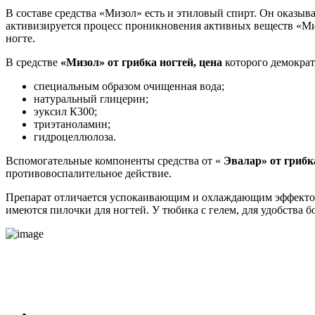
В составе средства «Мизол» есть и этиловый спирт. Он оказыв
активизируется процесс проникновения активных веществ «Ми
ногте.
В средстве
«Мизол» от грибка ногтей, цена
которого демократ
специальным образом очищенная вода;
натуральный глицерин;
эуксил К300;
триэтаноламин;
гидроцеллюлоза.
Вспомогательные компоненты средства от «
Эвалар» от грибк
противовоспалительное действие.
Препарат отличается успокаивающим и охлаждающим эффектом. 
имеются пилочки для ногтей. У тюбика с гелем, для удобства б