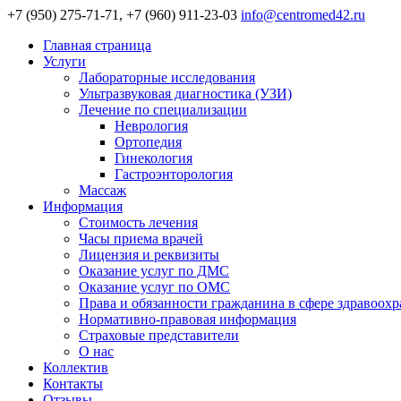
+7 (950) 275-71-71, +7 (960) 911-23-03
info@centromed42.ru
Главная страница
Услуги
Лабораторные исследования
Ультразвуковая диагностика (УЗИ)
Лечение по специализации
Неврология
Ортопедия
Гинекология
Гастроэнторология
Массаж
Информация
Стоимость лечения
Часы приема врачей
Лицензия и реквизиты
Оказание услуг по ДМС
Оказание услуг по ОМС
Права и обязанности гражданина в сфере здравоох
Нормативно-правовая информация
Страховые представители
О нас
Коллектив
Контакты
Отзывы