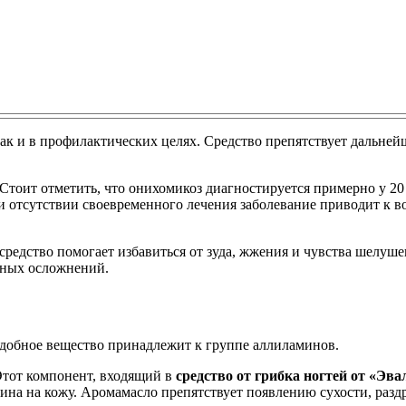
так и в профилактических целях. Средство препятствует дальн
тоит отметить, что онихомикоз диагностируется примерно у 20
и отсутствии своевременного лечения заболевание приводит к 
 средство помогает избавиться от зуда, жжения и чувства шелуш
зных осложнений.
обное вещество принадлежит к группе аллиламинов.
 Этот компонент, входящий в
средство от грибка ногтей от «Эва
ина на кожу. Аромамасло препятствует появлению сухости, разд