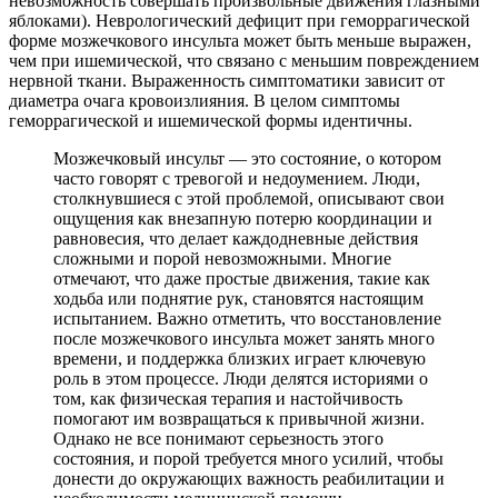
невозможность совершать произвольные движения глазными
яблоками). Неврологический дефицит при геморрагической
форме мозжечкового инсульта может быть меньше выражен,
чем при ишемической, что связано с меньшим повреждением
нервной ткани. Выраженность симптоматики зависит от
диаметра очага кровоизлияния. В целом симптомы
геморрагической и ишемической формы идентичны.
Мозжечковый инсульт — это состояние, о котором
часто говорят с тревогой и недоумением. Люди,
столкнувшиеся с этой проблемой, описывают свои
ощущения как внезапную потерю координации и
равновесия, что делает каждодневные действия
сложными и порой невозможными. Многие
отмечают, что даже простые движения, такие как
ходьба или поднятие рук, становятся настоящим
испытанием. Важно отметить, что восстановление
после мозжечкового инсульта может занять много
времени, и поддержка близких играет ключевую
роль в этом процессе. Люди делятся историями о
том, как физическая терапия и настойчивость
помогают им возвращаться к привычной жизни.
Однако не все понимают серьезность этого
состояния, и порой требуется много усилий, чтобы
донести до окружающих важность реабилитации и