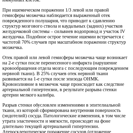
При ишемическом поражении 1/3 левой или правой
гемисферы мозжечка наблюдается выраженный отек
поврежденного полушария, что приводит к сдавлению
структур мозгового ствола и каудальных (задних) участков
желудочковой системы – сильвиев водопровод и участок IV
желудочка. Подобное острое течение ишемии встречается с
частотой 70% случаев при масштабном поражении структур
мозжечка.
Отек правой или левой гемисферы мозжечка чаще возникает
на 2-е сутки после перенесенного инфаркта (нарушение
кровообращения отдела мозга с последующим повреждением
нервной ткани). В 25% случаев отек нервной ткани
развивается на 1-е сутки после эпизода ОНМК.
Кровоизлияние в мозжечок чаще происходит как следствие
артериальной гипертензии, в результате разрыва стенки
артерии мелкого калибра.
Разрыв стенки обусловлен изменениями в эпителиальной
ткани, из которой сформирована внутренняя поверхность
(эндотелий) сосуда. Патологические изменения, в том числе
утрата эластичности и мягкости, происходят на фоне
длительно текущей артериальной гипертензии.
Атеросклеротическое поражение сосудов (отложение