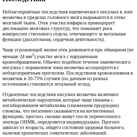
Неблагоприятные последствия ишемического инсульта в зоне
мозжечка в пределах головного мозга выражаются в отеке
мозговой ткани. Отек участка инфаркта провоцирует
дислокацию мозговых структур, что повышает риск
компрессии стволового отдела, отвечающего за витальные
функции (дыхательная, сердечная деятельность).
Чаще угрожающий жизни отек развивается при обширном (не
3
меньше 24 мм
) участке мозга с нарушенным
кровообращением. Обычно подобное течение ишемического
инсульта с поражением зоны мозжечка ассоциируется с
неблагоприятным прогнозом. Последствием кровоизлияния в
мозжечок в 20-75% случаев (по данным из разных
источников) становится летальный исход.
Отдаленные последствия инсульта мозжечка включают
метаболические нарушения, которые чаще связаны с
ингибированием метаболизма (снижением продукции)
глюкозы, что негативно сказывается на когнитивных
функциях, прогноз, сколько живут после перенесенного
эпизода ОНМК, определяется индивидуально. Прогноз
зависит от возраста, общего состояния здоровья больного,
наличия хронических соматических заболеваний.