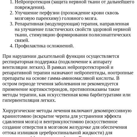
Нейропротекция (защита нервной ткани от дальнейшего
повреждения).
Улучшение перфузии (прохождение крови сквозь
мозговую паренхиму) головного мозга.
Репаративная (модулирующая) терапия, направленная
на улучшение пластических свойств здоровой нервной
ткани, стимуляцию формирования полисинаптических
связей.
Профилактика осложнений.
При нарушении дыхательной функции осуществляется
респираторная поддержка (подключение к аппарату
вентиляции легких). В рамках нейропротекторной и
репаративной терапии назначают нейропептиды, ноотропные
препараты на основе гамма-аминомасляной кислоты. В
остром периоде течения заболевания не рекомендуется
применение кортикостероидов, противопоказаны такие
методы терапии, как искусственная кома барбитуратами или
гипервентиляция легких.
Хирургические методы лечения включают декомпрессивную
краниотомию (вскрытие черепа для устранения эффекта
сдавления мозга) и вентрикулостомию (искусственное
создание отверстия в мозговом желудочке для обеспечения
оттока излишков цереброспинальной жидкости) для