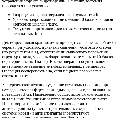
устранения эффекта гидроцефалии. Вентрикулостомия
проводится при условиях:
Гидроцефалия, подтвержденная результатами КТ.
Уровень бодрствования – не меньше 10 баллов согласно
критериев шкалы Глазго.
Отсутствие признаков сдавления мозгового ствола (по
результатам КТ).
Декомпрессивная краниотомия проводится в зоне задней ямки
черепа при условиях: признаки сдавления мозгового ствола
(по результатам КТ), отсутствие ишемического поражения
структур ствола, уровень бодрствования не меньше 10 баллов
(критерии шкалы Глазго). В ходе операции осуществляется
внутривенное введение антибактериальных препаратов.
Операция бесперспективна, если пациент пребывает в
состоянии комы.
Хирургическое лечение (удаление гематомы) показано при
геморрагической форме, если диаметр очага кровоизлияния
превышает 3 см. Параллельно осуществляется контроль над
витальными функциями и устранимыми факторами риска.
При геморрагической форме противопоказаны
антикоагулянты (угнетают деятельность свертывающей
системы крови) и антиагреганты (препятствуют
группированию и склеиванию тромбоцитов).