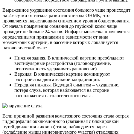
Выраженное ухудшение состояния больного чаще происходит
на 2-е сутки от начала развития эпизода ОНМК, что
проявляется нарастающим снижением уровня бодрствования.
От начала помрачения сознания до глубокой комы чаще
проходит не больше 24 часов. Инфаркт мозжечка проявляется
определенными признаками в зависимости от вида
мозжечковых артерий, в бассейне которых локализуется
патологический очаг:
Нижняя задняя. В клинической картине преобладают
вестибулярные расстройства (головокружение,
невозможность удерживать равновесие).
Верхняя. В клинической картине доминируют
расстройства двигательной координации.
Передняя нижняя. Ведущий симптом – ухудшение,
потеря слуха, которая наблюдается на стороне
расположения патологического очага.
Если причиной развития коматозного состояния стала острая
гидроцефалия окклюзионного (связанная с блокировкой
путей движения ликвора) типа, наблюдается парез
(ослабление мышц иннервируемого участка) отводящих