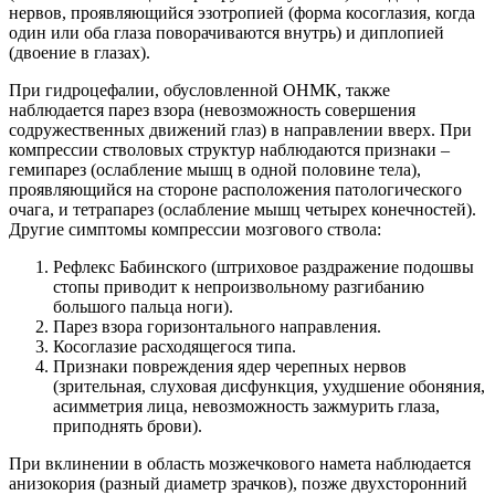
нервов, проявляющийся эзотропией (форма косоглазия, когда
один или оба глаза поворачиваются внутрь) и диплопией
(двоение в глазах).
При гидроцефалии, обусловленной ОНМК, также
наблюдается парез взора (невозможность совершения
содружественных движений глаз) в направлении вверх. При
компрессии стволовых структур наблюдаются признаки –
гемипарез (ослабление мышц в одной половине тела),
проявляющийся на стороне расположения патологического
очага, и тетрапарез (ослабление мышц четырех конечностей).
Другие симптомы компрессии мозгового ствола:
Рефлекс Бабинского (штриховое раздражение подошвы
стопы приводит к непроизвольному разгибанию
большого пальца ноги).
Парез взора горизонтального направления.
Косоглазие расходящегося типа.
Признаки повреждения ядер черепных нервов
(зрительная, слуховая дисфункция, ухудшение обоняния,
асимметрия лица, невозможность зажмурить глаза,
приподнять брови).
При вклинении в область мозжечкового намета наблюдается
анизокория (разный диаметр зрачков), позже двухсторонний