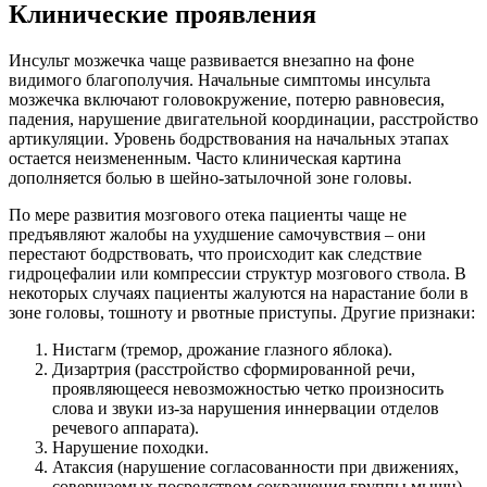
Клинические проявления
Инсульт мозжечка чаще развивается внезапно на фоне
видимого благополучия. Начальные симптомы инсульта
мозжечка включают головокружение, потерю равновесия,
падения, нарушение двигательной координации, расстройство
артикуляции. Уровень бодрствования на начальных этапах
остается неизмененным. Часто клиническая картина
дополняется болью в шейно-затылочной зоне головы.
По мере развития мозгового отека пациенты чаще не
предъявляют жалобы на ухудшение самочувствия – они
перестают бодрствовать, что происходит как следствие
гидроцефалии или компрессии структур мозгового ствола. В
некоторых случаях пациенты жалуются на нарастание боли в
зоне головы, тошноту и рвотные приступы. Другие признаки:
Нистагм (тремор, дрожание глазного яблока).
Дизартрия (расстройство сформированной речи,
проявляющееся невозможностью четко произносить
слова и звуки из-за нарушения иннервации отделов
речевого аппарата).
Нарушение походки.
Атаксия (нарушение согласованности при движениях,
совершаемых посредством сокращения группы мышц).