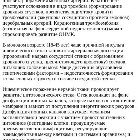
просвета) поражения мозговых артерий. В патогенезе
участвуют осложнения в виде тромбоза (формирование
кровяных сгустков, препятствующих току крови) и
тромбоэмболий (закупорка сосудистого просвета эмболом)
церебральных артерий. Кардиогенная тромбоэмболия
(возникшая на фоне сердечной недостаточности) может
спровоцировать развитие ОНМК.
В молодом возрасте (18-45 лет) чаще причиной инсульта
ишемического типа становится артериальная диссекция
(продольный надрыв сосудистой стенки с образованием
кровяного сгустка, препятствующего кровотоку) сосудов,
питающих головной мозг. Чаще диссекция обусловлена
генетическими факторами – недостаточность формирования
коллагеновых структур в составе сосудистой стенки.
Ишемическое поражение нервной ткани провоцирует
развитие цитотоксического отека. Отек возникает на фоне
дисфункции ионных каналов, которые находятся в клеточной
мембране и зависят от поступления энергетических ресурсов.
Дисфункция ионных каналов запускает механизм
воспалительной реакции с участием провоспалительных
цитокинов (пептидные клетки, продуцируемые
преимущественно лимфоцитами, регулирующие
взаимодействия между клетками и системами организма) и
иммунных клеток.