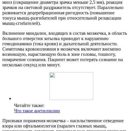
миоз (сокращение диаметра зрачка меньше 2,5 мм), реакция
зрачков на световой раздражитель отсутствует. Параллельно
развивается децеребрационная ригидность (повышение
тонуса мышц-разгибателей при относительной релаксации
мышц-сгибателей).
Вклинение миндалин, входящих в состав мозжечка, в область
большого отверстия затылка приводит к нарушению
гемодинамики (тока крови) и дыхательной деятельности.
Симптомы кровоизлияния в мозжечок включают внезапно
возникшую, нарастающую боль в зоне головы, тошноту,
помрачение сознания. Пациент может потерять сознание на
несколько секунд или минут.
Читайте также:
Что такое ацетилхолин
Признаки поражения мозжечка – насильственное отведение
взора или офтальмоплегия (паралич глазных мышц,