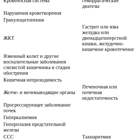
Кровеносная система
геморрагические
диатезы
Нарушения кроветворения
Гранулоцитопения
Гастрит или язва
желудка или
ЖКТ
двенадцатиперстной
кишки, желудочно-
кишечное кровотечение
Язвенный колит и другие
воспалительные заболевания
слизистой кишечника в стадии
обострения
Кишечная непроходимость
Печеночная или
Желче- и мочевыводящие органы
почечная
недостаточность
Прогрессирующее заболевание
почек
Гиперкалиемия
Гиперплазия предстательной
железы
ССС
Тахиаритмия