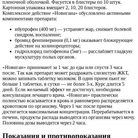
пленочной оболочкой. Фасуется в блистеры по 10 штук.
Картонная упаковка вмещает 2, 10, 20 блистеров.
Комплексное действие «Новигана» обусловлено активными
компонентами препарата:
ибупрофен (400 мг) — устраняет жар, снимает болевой
синдром, воспаление;
бромид фенпивериния (0,1 мг) оказывает блокирующее
действие на холинорецепторы;
гидрохлорид питофенона (5мг) — расслабляет гладкую
мускулатуру полых органов.
«Новиган» принимают за 1 час до еды или спустя 3 часа
после. Так как препарат может раздражать слизистую ЖКТ,
можно запивать таблетку молоком. В один прием пьют не
больше 1 таблетки, в сутки — не более 3-х. Курс длится 5
дней. Если желаемый эффект не достигнут, необходима
консультация лечащего врача. «Новиган» практически
полностью всасывается в кровь и равномерно распределяется
кровотоком по организму. Через 1 час после приема
достигается максимальная концентрация. Перерабатывается в
печени, продукты распада выводятся из организма через мочу.
Половина дозы выводится через 2 часа.
Показания и противопоказания