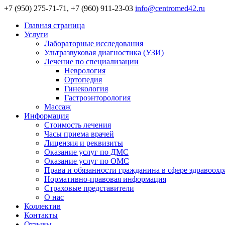
+7 (950) 275-71-71, +7 (960) 911-23-03
info@centromed42.ru
Главная страница
Услуги
Лабораторные исследования
Ультразвуковая диагностика (УЗИ)
Лечение по специализации
Неврология
Ортопедия
Гинекология
Гастроэнторология
Массаж
Информация
Стоимость лечения
Часы приема врачей
Лицензия и реквизиты
Оказание услуг по ДМС
Оказание услуг по ОМС
Права и обязанности гражданина в сфере здравоох
Нормативно-правовая информация
Страховые представители
О нас
Коллектив
Контакты
Отзывы