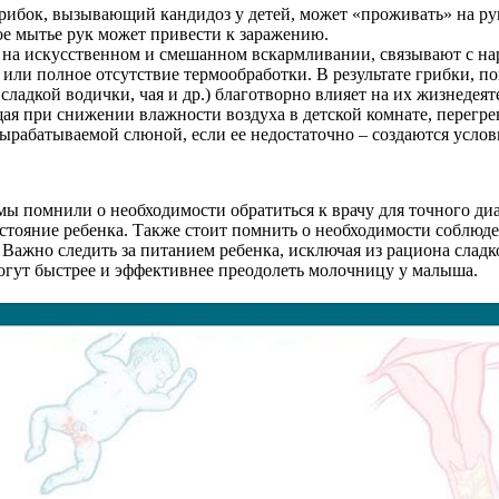
рибок, вызывающий кандидоз у детей, может «проживать» на ру
е мытье рук может привести к заражению.
я на искусственном и смешанном вскармливании, связывают с н
 или полное отсутствие термообработки. В результате грибки, п
сладкой водички, чая и др.) благотворно влияет на их жизнеде
ая при снижении влажности воздуха в детской комнате, перегре
ырабатываемой слюной, если ее недостаточно – создаются услов
 помнили о необходимости обратиться к врачу для точного диа
остояние ребенка. Также стоит помнить о необходимости соблюде
 Важно следить за питанием ребенка, исключая из рациона сладк
гут быстрее и эффективнее преодолеть молочницу у малыша.