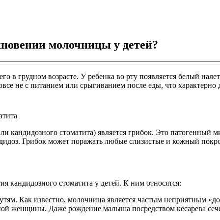
кновении молочницы у детей?
его в грудном возрасте. У ребенка во рту появляется белый нал
овсе не с питанием или срыгиванием после еды, что характерн
атита
ли кандидозного стоматита) является грибок. Это патогенный 
ндидоз. Грибок может поражать любые слизистые и кожный покро
я кандидозного стоматита у детей. К ним относятся:
ям. Как известно, молочница является частым неприятным «доп
 женщины. Даже рождение малыша посредством кесарева сечения 