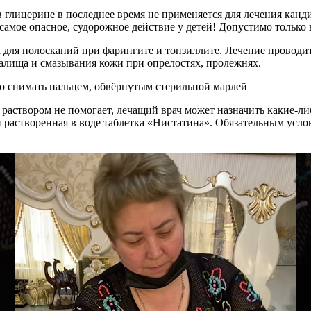
в глицерине в последнее время не применяется для лечения канд
 самое опасное, судорожное действие у детей! Допустимо только
для полосканий при фарингите и тонзиллите. Лечение проводитс
алища и смазывания кожи при опрелостях, пролежнях.
тно снимать пальцем, обвёрнутым стерильной марлей
раствором не помогает, лечащий врач может назначить какие-ли
растворенная в воде таблетка «Нистатина». Обязательным услов