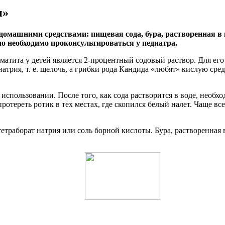
и»
омашними средствами: пищевая сода, бура, растворенная в 
о необходимо проконсультироваться у педиатра.
атита у детей является 2-процентный содовый раствор. Для его 
трия, т. е. щелочь, а грибки рода Кандида «любят» кислую среду
в использовании. После того, как сода растворится в воде, необх
ротереть ротик в тех местах, где скопился белый налет. Чаще вс
траборат натрия или соль борной кислоты. Бура, растворенная в