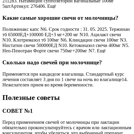
211283. Натамицин суппозитории вагинальные 100мг
5штАртикул: 276406. Ещё
Какие самые хорошие свечи от молочницы?
Полижинакс капс N6. Срок годности : 31. 05. 2025. Тержинан
тб 65000ЕД+100000 ЕД+3 мг+200 мг N10. Ацилакт свечи
N10. Клотримазол тб 100мг N6. Клиндацин свечи 100мг N3.
Нистатин свечи 500000ЕД N10. Кетоконазол свечи 400мг N5.
Нео-Пенотран Форте свечи 750мг+200мг N7. Ещё
Сколько надо свечей при молочнице?
Применяется при кандидозе влагалища. Стандартный курс
лечения составляет 3 дня по 1 свече на ночь во влагалище14.
Нежелателен прием во время беременности.
Полезные советы
СОВЕТ №1
Перед применением свечей от молочницы при лактации
обязательно проконсультируйтесь с врачом или лактационным
консультантом, чтобы убедиться, что выбранный препарат