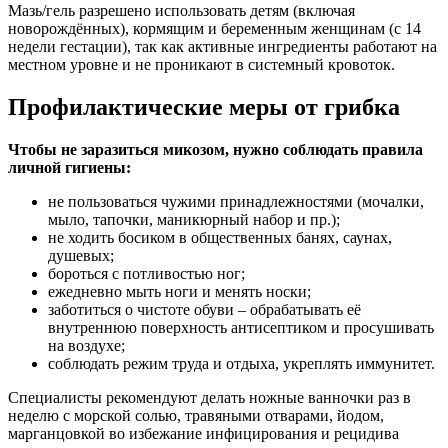
Мазь/гель разрешено использовать детям (включая
новорождённых), кормящим и беременным женщинам (с 14
недели гестации), так как активные ингредиенты работают на
местном уровне и не проникают в системный кровоток.
Профилактические меры от грибка
Чтобы не заразиться микозом, нужно соблюдать правила
личной гигиены:
не пользоваться чужими принадлежностями (мочалки,
мыло, тапочки, маникюрный набор и пр.);
не ходить босиком в общественных банях, саунах,
душевых;
бороться с потливостью ног;
ежедневно мыть ноги и менять носки;
заботиться о чистоте обуви – обрабатывать её
внутреннюю поверхность антисептиком и просушивать
на воздухе;
соблюдать режим труда и отдыха, укреплять иммунитет.
Специалисты рекомендуют делать ножные ванночки раз в
неделю с морской солью, травяными отварами, йодом,
марганцовкой во избежание инфицирования и рецидива