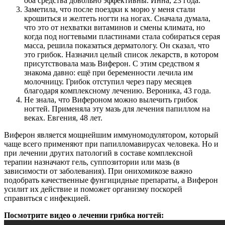
оба средства довольно эффективны. Инна, 23 года.
Заметила, что после поездки к морю у меня стали
крошиться и желтеть ногти на ногах. Сначала думала,
что это от нехватки витаминов и смены климата, но
когда под ногтевыми пластинами стала собираться серая
масса, решила показаться дерматологу. Он сказал, что
это грибок. Назначил целый список лекарств, в котором
присутствовала мазь Виферон. С этим средством я
знакома давно: ещё при беременности лечила им
молочницу. Грибок отступил через пару месяцев
благодаря комплексному лечению. Вероника, 43 года.
Не знала, что Вифероном можно вылечить грибок
ногтей. Применяла эту мазь для лечения папиллом на
веках. Евгения, 48 лет.
Виферон является мощнейшим иммуномодулятором, который
чаще всего применяют при папилломавирусах человека. Но и
при лечении других патологий в составе комплексной
терапии назначают гель, суппозитории или мазь (в
зависимости от заболевания). При онихомикозе важно
подобрать качественные фунгицидные препараты, а Виферон
усилит их действие и поможет организму поскорей
справиться с инфекцией.
Посмотрите видео о лечении грибка ногтей: