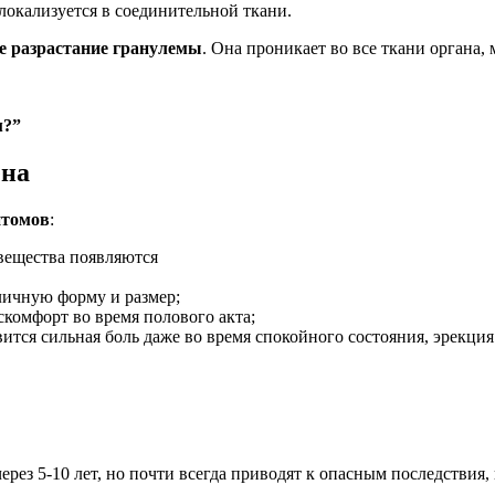
локализуется в соединительной ткани.
ое разрастание гранулемы
. Она проникает во все ткани органа,
м?”
ена
птомов
:
вещества появляются
зличную форму и размер;
скомфорт во время полового акта;
вится сильная боль даже во время спокойного состояния, эрекция
ез 5-10 лет, но почти всегда приводят к опасным последствия, 