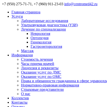
+7 (950) 275-71-71, +7 (960) 911-23-03
info@centromed42.ru
Главная страница
Услуги
Лабораторные исследования
Ультразвуковая диагностика (УЗИ)
Лечение по специализации
Неврология
Ортопедия
Гинекология
Гастроэнторология
Массаж
Информация
Стоимость лечения
Часы приема врачей
Лицензия и реквизиты
Оказание услуг по ДМС
Оказание услуг по ОМС
Права и обязанности гражданина в сфере здравоох
Нормативно-правовая информация
Страховые представители
О нас
Коллектив
Контакты
Отзывы