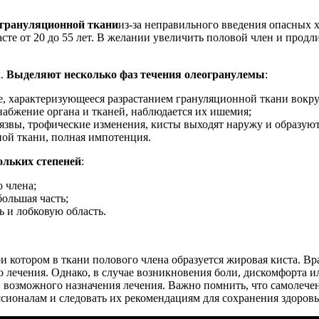
 грануляционной ткани
из-за неправильного введения опасных 
асте от 20 до 55 лет. В желании увеличить половой член и продл
к.
Выделяют несколько фаз течения олеогранулемы
:
ие, характеризующееся разрастанием грануляционной ткани вокру
набжение органа и тканей, наблюдается их ишемия;
 язвы, трофические изменения, кисты выходят наружу и образую
ной ткани, полная импотенция.
льких степеней
:
о члена;
большая часть;
ь и лобковую область.
ри котором в ткани полового члена образуется жировая киста. Вр
о лечения. Однако, в случае возникновения боли, дискомфорта и
и возможного назначения лечения. Важно помнить, что самолече
сионалам и следовать их рекомендациям для сохранения здоровь