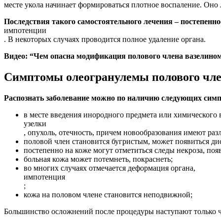
месте укола начинает формироваться плотное воспаление. Оно 
Последствия такого самостоятельного лечения – постепенн
импотенции
. В некоторых случаях проводится полное удаление органа.
Видео: “Чем опасна модификация полового члена вазелино
Симптомы олеогранулемы полового чл
Распознать заболевание можно по наличию следующих сим
в месте введения инородного предмета или химического 
узелки
, опухоль, отечность, причем новообразования имеют ра
половой член становится бугристым, может появиться ди
постепенно на коже могут отметиться следы некроза, поя
больная кожа может потемнеть, покраснеть;
во многих случаях отмечается деформация органа,
импотенция
;
кожа на половом члене становится неподвижной;
Большинство осложнений после процедуры наступают только чер