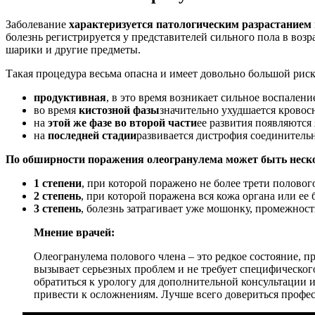
Заболевание
характеризуется патологическим разрастанием
болезнь регистрируется у представителей сильного пола в возр
шарики и другие предметы.
Такая процедура весьма опасна и имеет довольно большой рис
продуктивная
, в это время возникает сильное воспален
во время
кистозной фазы
значительно ухудшается кровос
на
этой же фазе во второй части
ее развития появляются
на
последней стадии
развивается дистрофия соединитель
По обширности поражения олеогранулема может быть неско
1 степени
, при которой поражено не более трети половог
2 степень
, при которой поражена вся кожа органа или ее 
3 степень
, болезнь затрагивает уже мошонку, промежност
Мнение врачей:
Олеогранулема полового члена – это редкое состояние, п
вызывает серьезных проблем и не требует специфическог
обратиться к урологу для дополнительной консультации 
привести к осложнениям. Лучше всего довериться профес