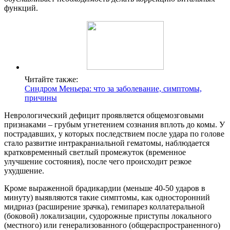
функций.
Читайте также:
Синдром Меньера: что за заболевание, симптомы,
причины
Неврологический дефицит проявляется общемозговыми
признаками – грубым угнетением сознания вплоть до комы. У
пострадавших, у которых последствием после удара по голове
стало развитие интракраниальной гематомы, наблюдается
кратковременный светлый промежуток (временное
улучшение состояния), после чего происходит резкое
ухудшение.
Кроме выраженной брадикардии (меньше 40-50 ударов в
минуту) выявляются такие симптомы, как односторонний
мидриаз (расширение зрачка), гемипарез коллатеральной
(боковой) локализации, судорожные приступы локального
(местного) или генерализованного (общераспространенного)