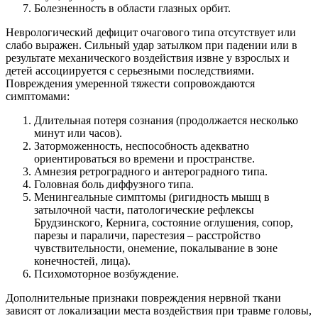
Болезненность в области глазных орбит.
Неврологический дефицит очагового типа отсутствует или
слабо выражен. Сильный удар затылком при падении или в
результате механического воздействия извне у взрослых и
детей ассоциируется с серьезными последствиями.
Повреждения умеренной тяжести сопровождаются
симптомами:
Длительная потеря сознания (продолжается несколько
минут или часов).
Заторможенность, неспособность адекватно
ориентироваться во времени и пространстве.
Амнезия ретроградного и антероградного типа.
Головная боль диффузного типа.
Менингеальные симптомы (ригидность мышц в
затылочной части, патологические рефлексы
Брудзинского, Кернига, состояние оглушения, сопор,
парезы и параличи, парестезия – расстройство
чувствительности, онемение, покалывание в зоне
конечностей, лица).
Психомоторное возбуждение.
Дополнительные признаки повреждения нервной ткани
зависят от локализации места воздействия при травме головы,