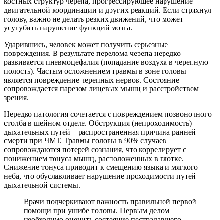
костных структур черепа, прогрессирующее нарушение
двигательной координации и других реакций. Если стряхнул
голову, важно не делать резких движений, что может
усугубить нарушение функций мозга.
Ударившись, человек может получить серьезные
повреждения. В результате перелома черепа нередко
развивается пневмоцефалия (попадание воздуха в черепную
полость). Частым осложнением травмы в зоне головы
является повреждение черепных нервов. Состояние
сопровождается парезом лицевых мышц и расстройством
зрения.
Нередко патология сочетается с повреждением позвоночного
столба в шейном отделе. Обструкция (непроходимость)
дыхательных путей – распространенная причина ранней
смерти при ЧМТ. Травмы головы в 90% случаев
сопровождаются потерей сознания, что коррелирует с
понижением тонуса мышц, расположенных в глотке.
Снижение тонуса приводит к смещению языка и мягкого
неба, что обуславливает нарушение проходимости путей
дыхательной системы.
Врачи подчеркивают важность правильной первой
помощи при ушибе головы. Первым делом
необходимо оценить состояние пострадавшего.