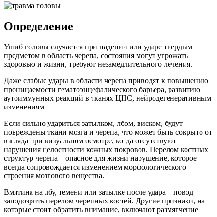
Определение
Ушиб головы случается при падении или ударе твердым
предметом в область черепа, состояния могут угрожать
здоровью и жизни, требуют незамедлительного лечения.
Даже слабые удары в области черепа приводят к повышению
проницаемости гематоэнцефалического барьера, развитию
аутоиммунных реакций в тканях ЦНС, нейродегенеративным
изменениям.
Если сильно удариться затылком, лбом, виском, будут
повреждены ткани мозга и черепа, что может быть сокрыто от
взгляда при визуальном осмотре, когда отсутствуют
нарушения целостности кожных покровов. Перелом костных
структур черепа – опасное для жизни нарушение, которое
всегда сопровождается изменением морфологического
строения мозгового вещества.
Вмятина на лбу, темени или затылке после удара – повод
заподозрить перелом черепных костей. Другие признаки, на
которые стоит обратить внимание, включают размягчение