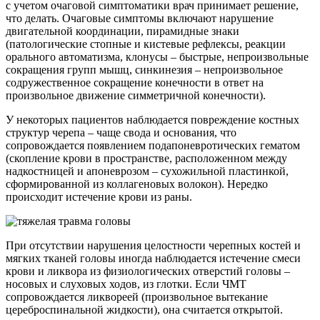
с учетом очаговой симптоматики врач принимает решение,
что делать. Очаговые симптомы включают нарушение
двигательной координации, пирамидные знаки
(патологические стопные и кистевые рефлексы, реакции
орального автоматизма, клонусы – быстрые, непроизвольные
сокращения групп мышц, синкинезия – непроизвольное
содружественное сокращение конечности в ответ на
произвольное движение симметричной конечности).
У некоторых пациентов наблюдается повреждение костных
структур черепа – чаще свода и основания, что
сопровождается появлением подапоневротических гематом
(скопление крови в пространстве, расположенном между
надкостницей и апоневрозом – сухожильной пластинкой,
сформированной из коллагеновых волокон). Нередко
происходит истечение крови из раны.
При отсутствии нарушения целостности черепных костей и
мягких тканей головы иногда наблюдается истечение смеси
крови и ликвора из физиологических отверстий головы –
носовых и слуховых ходов, из глотки. Если ЧМТ
сопровождается ликвореей (произвольное вытекание
цереброспинальной жидкости), она считается открытой.