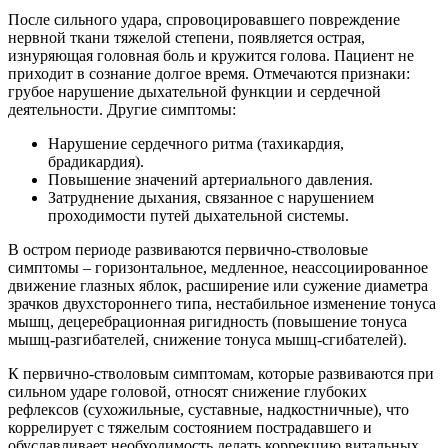
После сильного удара, спровоцировавшего повреждение
нервной ткани тяжелой степени, появляется острая,
изнуряющая головная боль и кружится голова. Пациент не
приходит в сознание долгое время. Отмечаются признаки:
грубое нарушение дыхательной функции и сердечной
деятельности. Другие симптомы:
Нарушение сердечного ритма (тахикардия,
брадикардия).
Повышение значений артериального давления.
Затруднение дыхания, связанное с нарушением
проходимости путей дыхательной системы.
В остром периоде развиваются первично-стволовые
симптомы – горизонтальное, медленное, неассоциированное
движение глазных яблок, расширение или сужение диаметра
зрачков двухстороннего типа, нестабильное изменение тонуса
мышц, децеребрационная ригидность (повышение тонуса
мышц-разгибателей, снижение тонуса мышц-сгибателей).
К первично-стволовым симптомам, которые развиваются при
сильном ударе головой, относят снижение глубоких
рефлексов (сухожильные, суставные, надкостничные), что
коррелирует с тяжелым состоянием пострадавшего и
обуславливает необходимость делать коррекцию витальных