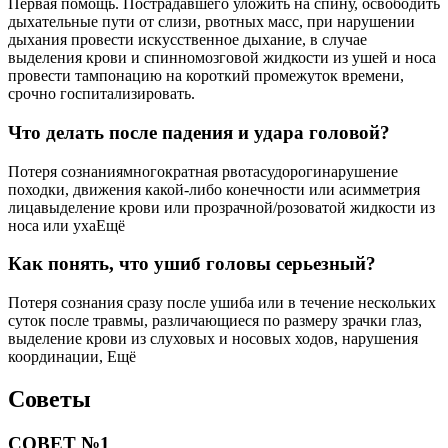
Первая помощь. Пострадавшего уложить на спину, освободить
дыхательные пути от слизи, рвотных масс, при нарушении
дыхания провести искусственное дыхание, в случае
выделения крови и спинномозговой жидкости из ушей и носа
провести тампонацию на короткий промежуток времени,
срочно госпитализировать.
Что делать после падения и удара головой?
Потеря сознаниямногократная рвотасудорогинарушение
походки, движения какой-либо конечности или асимметрия
лицавыделение крови или прозрачной/розоватой жидкости из
носа или ухаЕщё
Как понять, что ушиб головы серьезный?
Потеря сознания сразу после ушиба или в течение нескольких
суток после травмы, различающиеся по размеру зрачки глаз,
выделение крови из слуховых и носовых ходов, нарушения
координации, Ещё
Советы
СОВЕТ №1