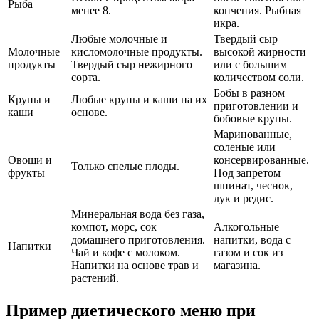
Рыба
менее 8.
копчения. Рыбная
икра.
Любые молочные и
Твердый сыр
Молочные
кисломолочные продукты.
высокой жирности
продукты
Твердый сыр нежирного
или с большим
сорта.
количеством соли.
Бобы в разном
Крупы и
Любые крупы и каши на их
приготовлении и
каши
основе.
бобовые крупы.
Маринованные,
соленые или
Овощи и
консервированные.
Только спелые плоды.
фрукты
Под запретом
шпинат, чеснок,
лук и редис.
Минеральная вода без газа,
компот, морс, сок
Алкогольные
домашнего приготовления.
напитки, вода с
Напитки
Чай и кофе с молоком.
газом и сок из
Напитки на основе трав и
магазина.
растений.
Пример диетического меню при