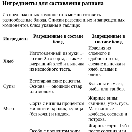
Ингредиенты для составления рациона
Из предложенных компонентов можно готовить
разнообразные блюда. Списки разрешенных и запрещенных
компонентов блюд указаны в таблице:
Разрешенные в составе
Запрещенные в
Ингредиент
блюд
составе блюд
Изделия из
Изготовленный из муки 1-
слоеного и
го или 2-го сорта, а также
сдобного теста,
Хлеб
вчерашний хлеб и выпечка
свежие выпечка и
из несдобного теста.
хлеб, оладьи и
блины
Вегетарианские рецепты.
Бульоны из мяса,
Супы
Основа ― овощной отвар
рыбы или грибов.
или молоко.
Жирные виды:
Сорта с низким процентом
свинина, утка, гусь.
Мясо
жирности: кролик, курица
Магазинные
(без кожи) и индюк.
колбасы, сосиски и
потроха.
Жирные сорта. Ряба
Особи с процентом жира
после соления или