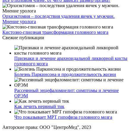
Все о половом члене: от чего зависит размер органа?
Орхиэктомия – последствия удаления яичек у мужчин.
Мнение уролога
Кистозно-глиозная трансформация головного мозга
Свежие публикации
Признаки и лечение арахноидальной ликворной кисты
головного мозга
Болезнь Паркинсона и продолжительность жизни
Рассеянный энцефаломиелит: симптомы и лечение
ОРЭМ
Как лечить нервный тик
Что показывает МРТ гипофиза головного мозга
Авторские права: ООО "ЦентроМед", 2023