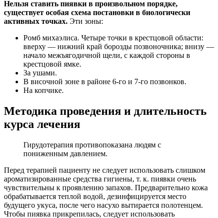
Нельзя ставить пиявки в произвольном порядке,
существует особая схема постановки в биологически
активных точках.
Эти зоны:
Ромб михаэлиса. Четыре точки в крестцовой области:
вверху — нижний край борозды позвоночника; внизу —
начало межъягодичной щели, с каждой стороны в
крестцовой ямке.
За ушами.
В височной зоне в районе 6-го и 7-го позвонков.
На копчике.
Методика проведения и длительность
курса лечения
Гирудотерапия противопоказана людям с
пониженным давлением.
Перед терапией пациенту не следует использовать слишком
ароматизированные средства гигиены, т. к. пиявки очень
чувствительны к проявлению запахов. Предварительно кожа
обрабатывается теплой водой, дезинфицируется место
будущего укуса, после чего насухо вытирается полотенцем.
Чтобы пиявка прикрепилась, следует использовать