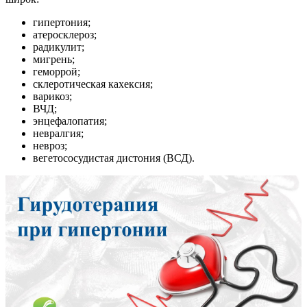
гипертония;
атеросклероз;
радикулит;
мигрень;
геморрой;
склеротическая кахексия;
варикоз;
ВЧД;
энцефалопатия;
невралгия;
невроз;
вегетососудистая дистония (ВСД).