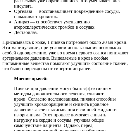
рассасывая уже образовавшиеся, что уменьшает риск
инсульта.
Оргелаза — восстанавливает поврежденные сосуды,
налаживает кровоток.
Апираз — способствует уменьшению
атеросклеротических тромбов в сосудах.
Дестабилаз.
Присасываясь к коже, 1 пиявка потребляет около 20 мл крови.
Эти манипуляции, при условии использования нескольких
особей одновременно, уже во время первого сеанса понижают
артериальное давление. Выделяемые в кровь особые
гистаминные вещества помогают улучшить состояние тканей,
что были повреждены от гипертонии ранее.
Мнение врачей:
Пиявки при давлении могут быть эффективным
методом дополнительного лечения, считают
врачи. Согласно исследованиям, пиявки способны
улучшить кровообращение и снизить кровяное
давление за счет высасывания излишней жидкости
из организма. Этот процесс помогает снизить
нагрузку на сердце и сосуды, улучшая общее
самочувствие пациента. Однако, перед
применением данной процедуры необходимо