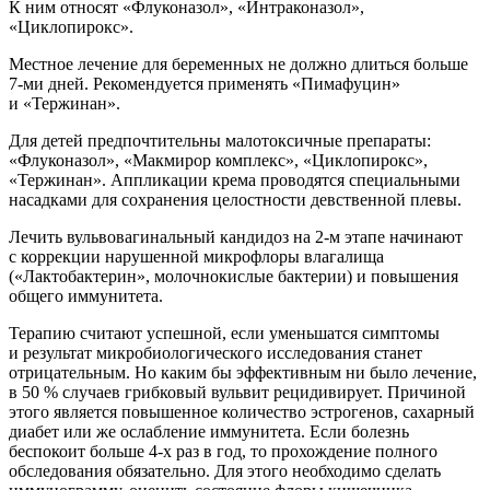
К ним относят «Флуконазол», «Интраконазол»,
«Циклопирокс».
Местное лечение для беременных не должно длиться больше
7-ми дней. Рекомендуется применять «Пимафуцин»
и «Тержинан».
Для детей предпочтительны малотоксичные препараты:
«Флуконазол», «Макмирор комплекс», «Циклопирокс»,
«Тержинан». Аппликации крема проводятся специальными
насадками для сохранения целостности девственной плевы.
Лечить вульвовагинальный кандидоз на 2-м этапе начинают
с коррекции нарушенной микрофлоры влагалища
(«Лактобактерин», молочнокислые бактерии) и повышения
общего иммунитета.
Терапию считают успешной, если уменьшатся симптомы
и результат микробиологического исследования станет
отрицательным. Но каким бы эффективным ни было лечение,
в 50 % случаев грибковый вульвит рецидивирует. Причиной
этого является повышенное количество эстрогенов, сахарный
диабет или же ослабление иммунитета. Если болезнь
беспокоит больше 4-х раз в год, то прохождение полного
обследования обязательно. Для этого необходимо сделать