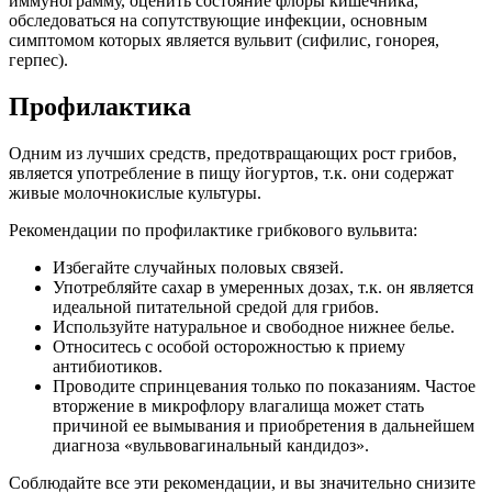
иммунограмму, оценить состояние флоры кишечника,
обследоваться на сопутствующие инфекции, основным
симптомом которых является вульвит (сифилис, гонорея,
герпес).
Профилактика
Одним из лучших средств, предотвращающих рост грибов,
является употребление в пищу йогуртов, т.к. они содержат
живые молочнокислые культуры.
Рекомендации по профилактике грибкового вульвита:
Избегайте случайных половых связей.
Употребляйте сахар в умеренных дозах, т.к. он является
идеальной питательной средой для грибов.
Используйте натуральное и свободное нижнее белье.
Относитесь с особой осторожностью к приему
антибиотиков.
Проводите спринцевания только по показаниям. Частое
вторжение в микрофлору влагалища может стать
причиной ее вымывания и приобретения в дальнейшем
диагноза «вульвовагинальный кандидоз».
Соблюдайте все эти рекомендации, и вы значительно снизите