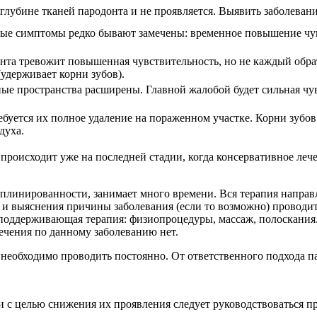
глубине тканей пародонта и не проявляется. Выявить заболевание
ьные симптомы редко бывают замечены: временное повышение чу
нта тревожит повышенная чувствительность, но не каждый обра
удерживает корни зубов).
ные пространства расширены. Главной жалобой будет сильная чу
ебуется их полное удаление на пораженном участке. Корни зубов
духа.
 происходит уже на последней стадии, когда консервативное ле
иплинированности, занимает много времени. Вся терапия направ
и выяснения причины заболевания (если то возможно) проводит
ся поддерживающая терапия: физиопроцедуры, массаж, полоскани
чения по данному заболеванию нет.
необходимо проводить постоянно. От ответственного подхода па
и с целью снижения их проявления следует руководствоваться 