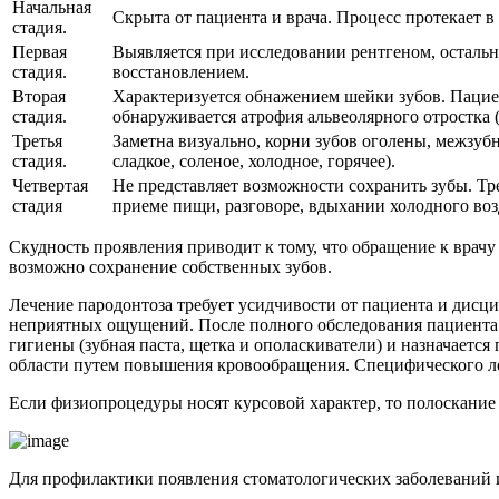
Начальная
Скрыта от пациента и врача. Процесс протекает в 
стадия.
Первая
Выявляется при исследовании рентгеном, остал
стадия.
восстановлением.
Вторая
Характеризуется обнажением шейки зубов. Пацие
стадия.
обнаруживается атрофия альвеолярного отростка (
Третья
Заметна визуально, корни зубов оголены, межзуб
стадия.
сладкое, соленое, холодное, горячее).
Четвертая
Не представляет возможности сохранить зубы. Тр
стадия
приеме пищи, разговоре, вдыхании холодного воз
Скудность проявления приводит к тому, что обращение к врачу
возможно сохранение собственных зубов.
Лечение пародонтоза требует усидчивости от пациента и дисц
неприятных ощущений. После полного обследования пациента 
гигиены (зубная паста, щетка и ополаскиватели) и назначает
области путем повышения кровообращения. Специфического ле
Если физиопроцедуры носят курсовой характер, то полоскание 
Для профилактики появления стоматологических заболеваний 