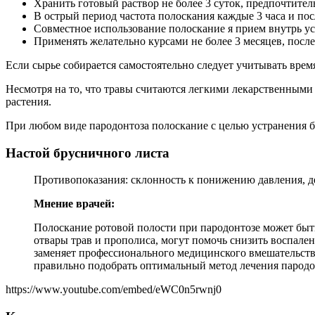
Хранить готовый раствор не более 3 суток, предпочтите
В острый период частота полоскания каждые 3 часа и по
Совместное использование полоскание я прием внутрь ус
Применять желательно курсами не более 3 месяцев, после 
Если сырье собирается самостоятельно следует учитывать врем
Несмотря на то, что травы считаются легкими лекарственными
растения.
При любом виде пародонтоза полоскание с целью устранения 
Настой брусничного листа
Противопоказания: склонность к понижению давления, де
Мнение врачей:
Полоскание ротовой полости при пародонтозе может бы
отвары трав и прополиса, могут помочь снизить воспале
заменяет профессионального медицинского вмешательств
правильно подобрать оптимальный метод лечения пародо
https://www.youtube.com/embed/eWC0n5rwnj0