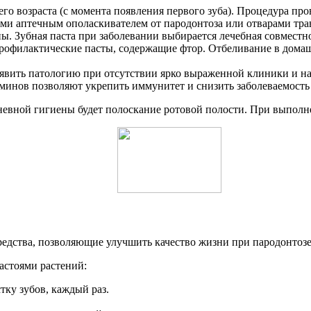
его возраста (с момента появления первого зуба). Процедура про
ми аптечным ополаскивателем от пародонтоза или отварами тра
ны. Зубная паста при заболевании выбирается лечебная совместн
профилактические пасты, содержащие фтор. Отбеливание в домаш
явить патологию при отсутствии ярко выраженной клиники и на
инов позволяют укрепить иммунитет и снизить заболеваемость в
евной гигиены будет полоскание ротовой полости. При выполн
едства, позволяющие улучшить качество жизни при пародонтоз
астоями растений:
ку зубов, каждый раз.