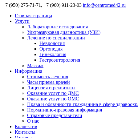
+7 (950) 275-71-71, +7 (960) 911-23-03
info@centromed42.ru
Главная страница
Услуги
Лабораторные исследования
Ультразвуковая диагностика (УЗИ)
Лечение по специализации
Неврология
Ортопедия
Гинекология
Гастроэнторология
Массаж
Информация
Стоимость лечения
Часы приема врачей
Лицензия и реквизиты
Оказание услуг по ДМС
Оказание услуг по ОМС
Права и обязанности гражданина в сфере здравоох
Нормативно-правовая информация
Страховые представители
О нас
Коллектив
Контакты
Отзывы