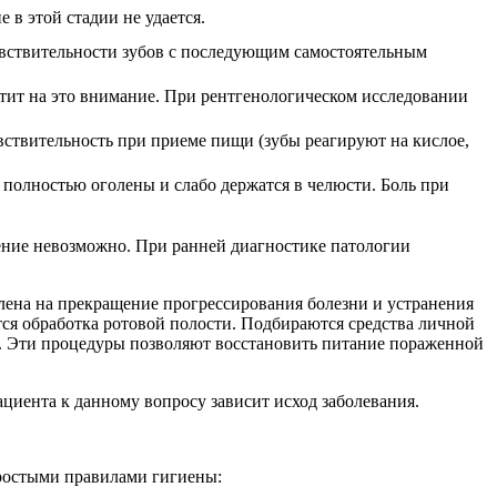
 в этой стадии не удается.
вствительности зубов с последующим самостоятельным
тит на это внимание. При рентгенологическом исследовании
вствительность при приеме пищи (зубы реагируют на кислое,
 полностью оголены и слабо держатся в челюсти. Боль при
чение невозможно. При ранней диагностике патологии
лена на прекращение прогрессирования болезни и устранения
ся обработка ротовой полости. Подбираются средства личной
я. Эти процедуры позволяют восстановить питание пораженной
циента к данному вопросу зависит исход заболевания.
простыми правилами гигиены: