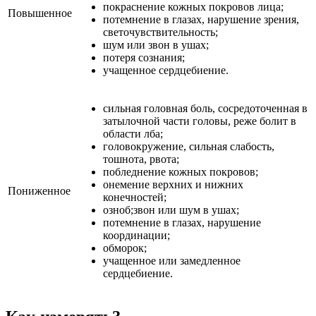
покраснение кожных покровов лица;
Повышенное
потемнение в глазах, нарушение зрения,
светочувствительность;
шум или звон в ушах;
потеря сознания;
учащенное сердцебиение.
сильная головная боль, сосредоточенная в
затылочной части головы, реже болит в
области лба;
головокружение, сильная слабость,
тошнота, рвота;
побледнение кожных покровов;
онемение верхних и нижних
Пониженное
конечностей;
озноб;звон или шум в ушах;
потемнение в глазах, нарушение
координации;
обморок;
учащенное или замедленное
сердцебиение.