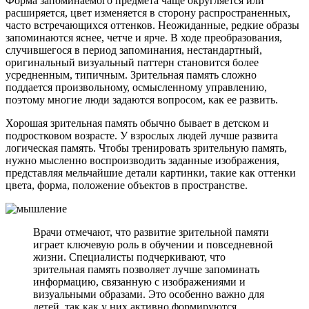
Форма запоминаемого предмета чаще округляется или
расширяется, цвет изменяется в сторону распространенных,
часто встречающихся оттенков. Неожиданные, редкие образы
запоминаются яснее, четче и ярче. В ходе преобразования,
случившегося в период запоминания, нестандартный,
оригинальный визуальный паттерн становится более
усредненным, типичным. Зрительная память сложно
поддается произвольному, осмысленному управлению,
поэтому многие люди задаются вопросом, как ее развить.
Хорошая зрительная память обычно бывает в детском и
подростковом возрасте. У взрослых людей лучше развита
логическая память. Чтобы тренировать зрительную память,
нужно мысленно воспроизводить заданные изображения,
представляя мельчайшие детали картинки, такие как оттенки
цвета, форма, положение объектов в пространстве.
Врачи отмечают, что развитие зрительной памяти
играет ключевую роль в обучении и повседневной
жизни. Специалисты подчеркивают, что
зрительная память позволяет лучше запоминать
информацию, связанную с изображениями и
визуальными образами. Это особенно важно для
детей, так как у них активно формируются