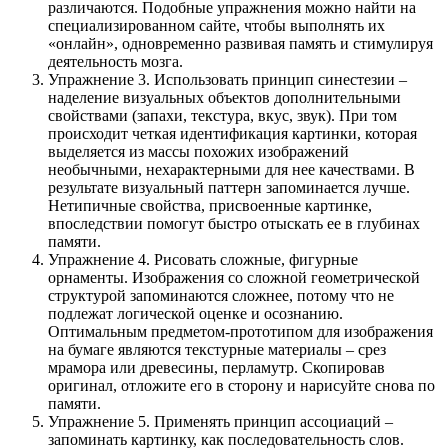
различаются. Подобные упражнения можно найти на
специализированном сайте, чтобы выполнять их
«онлайн», одновременно развивая память и стимулируя
деятельность мозга.
Упражнение 3. Использовать принцип синестезии –
наделение визуальных объектов дополнительными
свойствами (запахи, текстура, вкус, звук). При том
происходит четкая идентификация картинки, которая
выделяется из массы похожих изображений
необычными, нехарактерными для нее качествами. В
результате визуальный паттерн запоминается лучше.
Нетипичные свойства, присвоенные картинке,
впоследствии помогут быстро отыскать ее в глубинах
памяти.
Упражнение 4. Рисовать сложные, фигурные
орнаменты. Изображения со сложной геометрической
структурой запоминаются сложнее, потому что не
подлежат логической оценке и осознанию.
Оптимальным предметом-прототипом для изображения
на бумаге являются текстурные материалы – срез
мрамора или древесины, перламутр. Скопировав
оригинал, отложите его в сторону и нарисуйте снова по
памяти.
Упражнение 5. Применять принцип ассоциаций –
запоминать картинку, как последовательность слов.