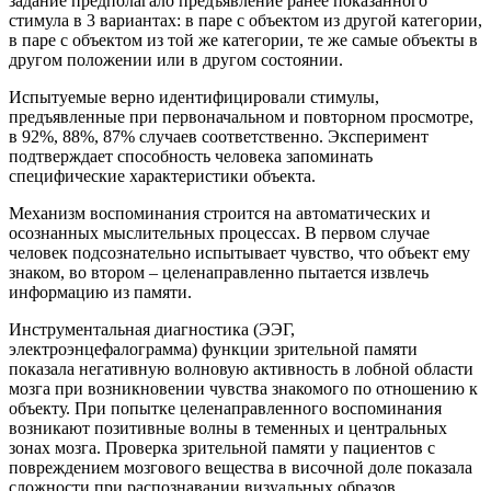
задание предполагало предъявление ранее показанного
стимула в 3 вариантах: в паре с объектом из другой категории,
в паре с объектом из той же категории, те же самые объекты в
другом положении или в другом состоянии.
Испытуемые верно идентифицировали стимулы,
предъявленные при первоначальном и повторном просмотре,
в 92%, 88%, 87% случаев соответственно. Эксперимент
подтверждает способность человека запоминать
специфические характеристики объекта.
Механизм воспоминания строится на автоматических и
осознанных мыслительных процессах. В первом случае
человек подсознательно испытывает чувство, что объект ему
знаком, во втором – целенаправленно пытается извлечь
информацию из памяти.
Инструментальная диагностика (ЭЭГ,
электроэнцефалограмма) функции зрительной памяти
показала негативную волновую активность в лобной области
мозга при возникновении чувства знакомого по отношению к
объекту. При попытке целенаправленного воспоминания
возникают позитивные волны в теменных и центральных
зонах мозга. Проверка зрительной памяти у пациентов с
повреждением мозгового вещества в височной доле показала
сложности при распознавании визуальных образов.