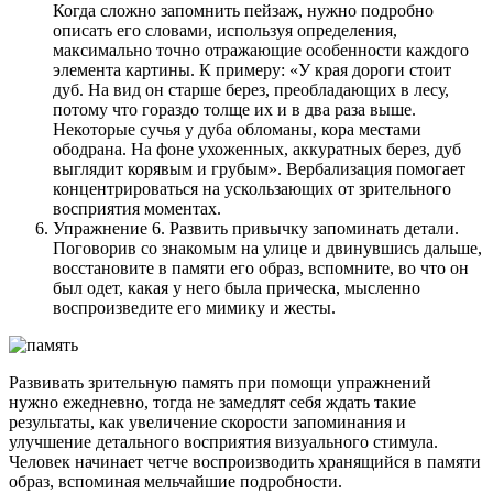
Когда сложно запомнить пейзаж, нужно подробно
описать его словами, используя определения,
максимально точно отражающие особенности каждого
элемента картины. К примеру: «У края дороги стоит
дуб. На вид он старше берез, преобладающих в лесу,
потому что гораздо толще их и в два раза выше.
Некоторые сучья у дуба обломаны, кора местами
ободрана. На фоне ухоженных, аккуратных берез, дуб
выглядит корявым и грубым». Вербализация помогает
концентрироваться на ускользающих от зрительного
восприятия моментах.
Упражнение 6. Развить привычку запоминать детали.
Поговорив со знакомым на улице и двинувшись дальше,
восстановите в памяти его образ, вспомните, во что он
был одет, какая у него была прическа, мысленно
воспроизведите его мимику и жесты.
Развивать зрительную память при помощи упражнений
нужно ежедневно, тогда не замедлят себя ждать такие
результаты, как увеличение скорости запоминания и
улучшение детального восприятия визуального стимула.
Человек начинает четче воспроизводить хранящийся в памяти
образ, вспоминая мельчайшие подробности.