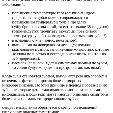
заболеваний:
повышение температуры тела (обычно синдром
прорезывания зубов может сопровождаться
повышением температуры тела в пределах
субфебрильных значений, то есть не выше 38 градусов)
(рекомендуется прочитать: может ли повыситься
температура у ребенка во время прорезывания зубов?);
нарушения стула (понос, реже запор);
высыпания на поверхности десен (маленькие
красноватые пузыри, заполненные жидкостью, которые
должны полностью и бесследно исчезнуть, как только
зуб прорезался).
насморк (если речь идет о симптомах лазанья по зубам,
то сопли будут жидкими и прозрачными, как вода);
Когда зубы становятся зубами, иммунитет ребенка слабеет и
не очень эффективен против болезнетворных
микроорганизмов. По этой причине в период прорезывания
зубов некоторые дети сталкиваются с дополнительными
инфекциями, и родители могут иногда принимать симптомы
болезни за нормальное прорезывание зубов.
следует немедленно обратиться к врачу при появлении
следующих опасных симптомов: