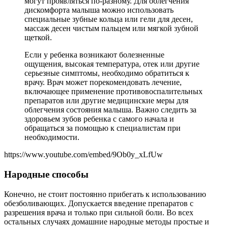
могут проявляться по-разному. Для облегчения
дискомфорта малыша можно использовать
специальные зубные кольца или гели для десен,
массаж десен чистым пальцем или мягкой зубной
щеткой.
Если у ребенка возникают болезненные
ощущения, высокая температура, отек или другие
серьезные симптомы, необходимо обратиться к
врачу. Врач может порекомендовать лечение,
включающее применение противовоспалительных
препаратов или другие медицинские меры для
облегчения состояния малыша. Важно следить за
здоровьем зубов ребенка с самого начала и
обращаться за помощью к специалистам при
необходимости.
https://www.youtube.com/embed/9Ob0y_xLfUw
Народные способы
Конечно, не стоит постоянно прибегать к использованию
обезболивающих. Допускается введение препаратов с
разрешения врача и только при сильной боли. Во всех
остальных случаях домашние народные методы простые и