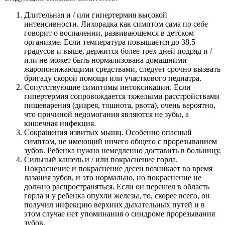
Длительная и / или гипертермия высокой
интенсивности. Лихорадка как симптом сама по себе
говорит о воспалении, развивающемся в детском
организме. Если температура повышается до 38,5
градусов и выше, держится более трех дней подряд и /
или не может быть нормализована домашними
жаропонижающими средствами, следует срочно вызвать
бригаду скорой помощи или участкового педиатра.
Сопутствующие симптомы интоксикации. Если
гипертермия сопровождается тяжелыми расстройствами
пищеварения (диарея, тошнота, рвота), очень вероятно,
что причиной недомогания являются не зубы, а
кишечная инфекция.
Сокращения извитых мышц. Особенно опасный
симптом, не имеющий ничего общего с прорезыванием
зубов. Ребенка нужно немедленно доставить в больницу.
Сильный кашель и / или покраснение горла.
Покраснение и покраснение десен возникает во время
лазания зубов, и это нормально, но покраснение не
должно распространяться. Если он перешел в область
горла и у ребенка опухли железы, то, скорее всего, он
получил инфекцию верхних дыхательных путей и в
этом случае нет упоминания о синдроме прорезывания
зубов.