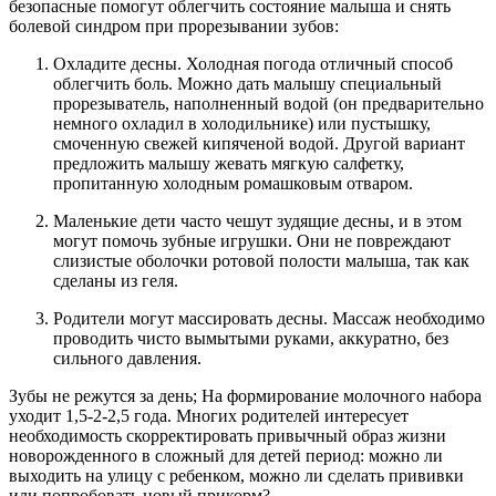
безопасные помогут облегчить состояние малыша и снять
болевой синдром при прорезывании зубов:
Охладите десны. Холодная погода отличный способ
облегчить боль. Можно дать малышу специальный
прорезыватель, наполненный водой (он предварительно
немного охладил в холодильнике) или пустышку,
смоченную свежей кипяченой водой. Другой вариант
предложить малышу жевать мягкую салфетку,
пропитанную холодным ромашковым отваром.
Маленькие дети часто чешут зудящие десны, и в этом
могут помочь зубные игрушки. Они не повреждают
слизистые оболочки ротовой полости малыша, так как
сделаны из геля.
Родители могут массировать десны. Массаж необходимо
проводить чисто вымытыми руками, аккуратно, без
сильного давления.
Зубы не режутся за день; На формирование молочного набора
уходит 1,5-2-2,5 года. Многих родителей интересует
необходимость скорректировать привычный образ жизни
новорожденного в сложный для детей период: можно ли
выходить на улицу с ребенком, можно ли сделать прививки
или попробовать новый прикорм?