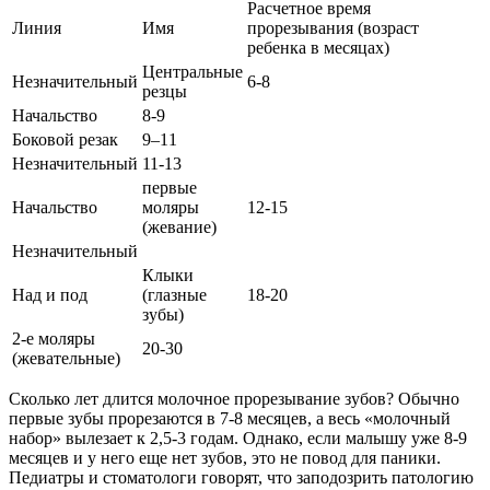
Расчетное время
Линия
Имя
прорезывания (возраст
ребенка в месяцах)
Центральные
Незначительный
6-8
резцы
Начальство
8-9
Боковой резак
9–11
Незначительный
11-13
первые
Начальство
моляры
12-15
(жевание)
Незначительный
Клыки
Над и под
(глазные
18-20
зубы)
2-е моляры
20-30
(жевательные)
Сколько лет длится молочное прорезывание зубов? Обычно
первые зубы прорезаются в 7-8 месяцев, а весь «молочный
набор» вылезает к 2,5-3 годам. Однако, если малышу уже 8-9
месяцев и у него еще нет зубов, это не повод для паники.
Педиатры и стоматологи говорят, что заподозрить патологию