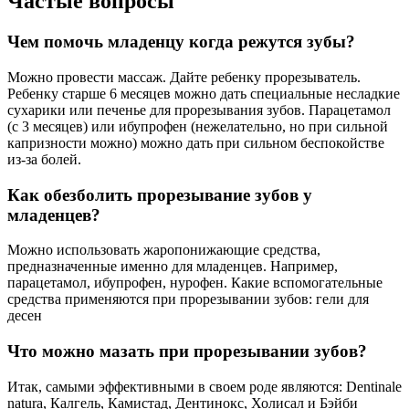
Частые вопросы
Чем помочь младенцу когда режутся зубы?
Можно провести массаж. Дайте ребенку прорезыватель.
Ребенку старше 6 месяцев можно дать специальные несладкие
сухарики или печенье для прорезывания зубов. Парацетамол
(с 3 месяцев) или ибупрофен (нежелательно, но при сильной
капризности можно) можно дать при сильном беспокойстве
из-за болей.
Как обезболить прорезывание зубов у
младенцев?
Можно использовать жаропонижающие средства,
предназначенные именно для младенцев. Например,
парацетамол, ибупрофен, нурофен. Какие вспомогательные
средства применяются при прорезывании зубов: гели для
десен
Что можно мазать при прорезывании зубов?
Итак, самыми эффективными в своем роде являются: Dentinale
natura, Калгель, Камистад, Дентинокс, Холисал и Бэйби