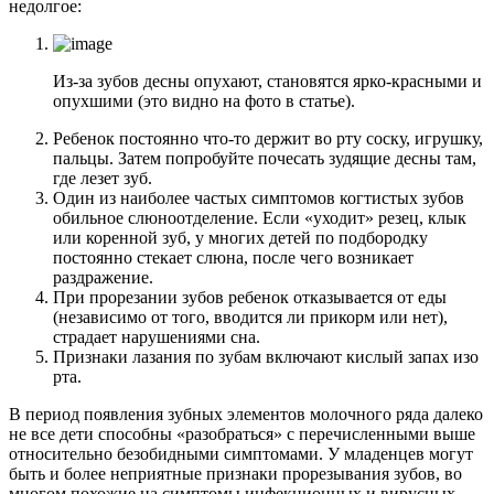
недолгое:
Из-за зубов десны опухают, становятся ярко-красными и
опухшими (это видно на фото в статье).
Ребенок постоянно что-то держит во рту соску, игрушку,
пальцы. Затем попробуйте почесать зудящие десны там,
где лезет зуб.
Один из наиболее частых симптомов когтистых зубов
обильное слюноотделение. Если «уходит» резец, клык
или коренной зуб, у многих детей по подбородку
постоянно стекает слюна, после чего возникает
раздражение.
При прорезании зубов ребенок отказывается от еды
(независимо от того, вводится ли прикорм или нет),
страдает нарушениями сна.
Признаки лазания по зубам включают кислый запах изо
рта.
В период появления зубных элементов молочного ряда далеко
не все дети способны «разобраться» с перечисленными выше
относительно безобидными симптомами. У младенцев могут
быть и более неприятные признаки прорезывания зубов, во
многом похожие на симптомы инфекционных и вирусных