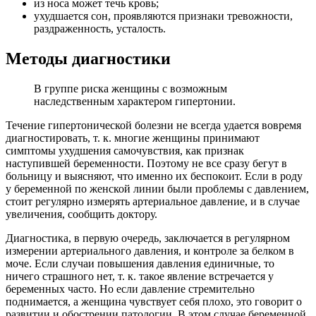
из носа может течь кровь;
ухудшается сон, проявляются признаки тревожности,
раздраженность, усталость.
Методы диагностики
В группе риска женщины с возможным
наследственным характером гипертонии.
Течение гипертонической болезни не всегда удается вовремя
диагностировать, т. к. многие женщины принимают
симптомы ухудшения самочувствия, как признак
наступившей беременности. Поэтому не все сразу бегут в
больницу и выясняют, что именно их беспокоит. Если в роду
у беременной по женской линии были проблемы с давлением,
стоит регулярно измерять артериальное давление, и в случае
увеличения, сообщить доктору.
Диагностика, в первую очередь, заключается в регулярном
измерении артериального давления, и контроле за белком в
моче. Если случаи повышения давления единичные, то
ничего страшного нет, т. к. такое явление встречается у
беременных часто. Но если давление стремительно
поднимается, а женщина чувствует себя плохо, это говорит о
развитии и обострении патологии. В этом случае беременной