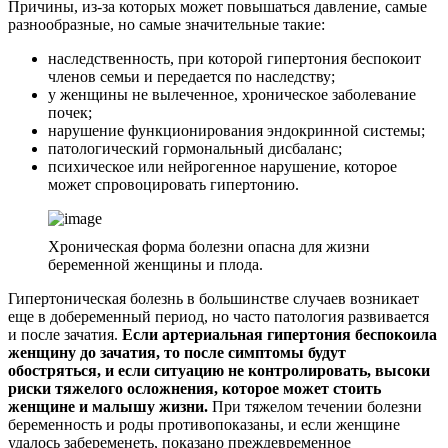
Причины, из-за которых может повышаться давление, самые
разнообразные, но самые значительные такие:
наследственность, при которой гипертония беспокоит
членов семьи и передается по наследству;
у женщины не вылеченное, хроническое заболевание
почек;
нарушение функционирования эндокринной системы;
патологический гормональный дисбаланс;
психическое или нейрогенное нарушение, которое
может спровоцировать гипертонию.
Хроническая форма болезни опасна для жизни
беременной женщины и плода.
Гипертоническая болезнь в большинстве случаев возникает
еще в добеременный период, но часто патология развивается
и после зачатия.
Если артериальная гипертония беспокоила
женщину до зачатия, то после симптомы будут
обостряться, и если ситуацию не контролировать, высоки
риски тяжелого осложнения, которое может стоить
женщине и малышу жизни.
При тяжелом течении болезни
беременность и роды противопоказаны, и если женщине
удалось забеременеть, показано преждевременное