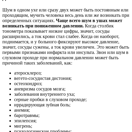
Шум в одном ухе или сразу двух может быть постоянным или
проходящим, мучить человека весь день или же возникать при
определенных ситуациях.
Чаще всего шум в ушах может
возникать при пониженном давлении.
Когда столбик
тонометра показывает низкие цифры, значит, сосуды
расширились, а ток крови стал слабее. Когда он наоборот,
поднимается, и у больного фиксируют высокое давление,
значит, сосуды сужены, а ток крови увеличен. Это может быть
первыми признаками инфаркта или инсульта. Звон или шум в
слуховом проходе при нормальном давлении может быть
причиной таких заболеваний, как:
атеросклероз;
вегето-сосудистая дистония;
остеохондроз;
аневризма сосудов мозга;
заболевания внутреннего уха;
серные пробки в слуховом проходе;
иррадирующая зубная боль;
анемия;
баротравмы;
эпилепсия;
мигрень;
психологические проблемы;