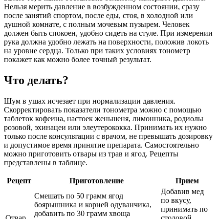
Нельзя мерить давление в возбужденном состоянии, сразу
после занятий спортом, после еды, стоя, в холодной или
душной комнате, с полным мочевым пузырем. Человек
должен быть спокоен, удобно сидеть на стуле. При измерении
рука должна удобно лежать на поверхности, положив локоть
на уровне сердца. Только при таких условиях тонометр
покажет как можно более точный результат.
Что делать?
Шум в ушах исчезает при нормализации давления.
Скорректировать показатели тонометра можно с помощью
таблеток кофеина, настоек женьшеня, лимонника, родиолы
розовой, эхинацеи или элеутерококка. Принимать их нужно
только после консультации с врачом, не превышать дозировку
и допустимое время принятие препарата. Самостоятельно
можно приготовить отвары из трав и ягод. Рецепты
представлены в таблице.
Рецепт
Приготовление
Прием
Добавив мед
Смешать по 50 грамм ягод
по вкусу,
боярышника и корней одуванчика,
принимать по
добавить по 30 грамм хвоща
Отвар
столовой