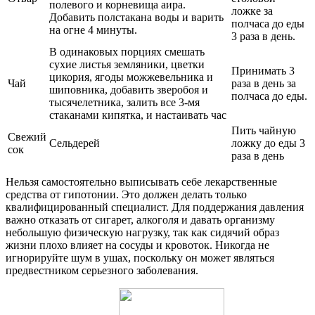
полевого и корневища аира.
ложке за
Добавить полстакана воды и варить
полчаса до еды
на огне 4 минуты.
3 раза в день.
В одинаковых порциях смешать
сухие листья земляники, цветки
Принимать 3
цикория, ягоды можжевельника и
Чай
раза в день за
шиповника, добавить зверобоя и
полчаса до еды.
тысячелетника, залить все 3-мя
стаканами кипятка, и настаивать час
Пить чайную
Свежий
Сельдерей
ложку до еды 3
сок
раза в день
Нельзя самостоятельно выписывать себе лекарственные
средства от гипотонии. Это должен делать только
квалифицированный специалист. Для поддержания давления
важно отказать от сигарет, алкоголя и давать организму
небольшую физическую нагрузку, так как сидячий образ
жизни плохо влияет на сосуды и кровоток. Никогда не
игнорируйте шум в ушах, поскольку он может являться
предвестником серьезного заболевания.