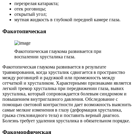
перезрелая катаракта;
отек роговицы;
открытый угол;
мутная жидкость в глубокой передней камере глаза.
Факотопическая
Факотопическая глаукома развивается при
воспалении хрусталика глаза.
Факотопическая глаукома развивается в результате
травмирования, когда хрусталик сдвигается в пространство
между роговицей и радужкой или промежность между
сетчаткой и хрусталиком. Характерными признаками является
легкий тремор хрусталика при передвижении глаза, вывих
хрусталика, который сопровождается болевым синдромом и
повышением внутриглазного давления. Обследование с
помощью световой контрастности дает возможность выяснить
самые мелкие изменения в глазу (деформация хрусталика,
грыжа стекловидного тела) и поставить верный диагноз.
Болезнь требует удаления хрусталика в обязательном порядке.
Факоморфическая