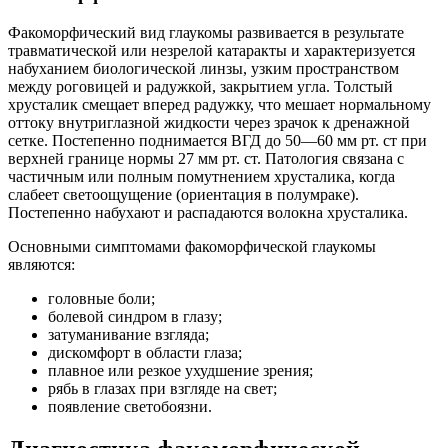
Факоморфический вид глаукомы развивается в результате
травматической или незрелой катаракты и характеризуется
набуханием биологической линзы, узким пространством
между роговицей и радужкой, закрытием угла. Толстый
хрусталик смещает вперед радужку, что мешает нормальному
оттоку внутриглазной жидкости через зрачок к дренажной
сетке. Постепенно поднимается ВГД до 50―60 мм рт. ст при
верхней границе нормы 27 мм рт. ст. Патология связана с
частичным или полным помутнением хрусталика, когда
слабеет светоощущение (ориентация в полумраке).
Постепенно набухают и распадаются волокна хрусталика.
Основными симптомами факоморфической глаукомы
являются:
головные боли;
болевой синдром в глазу;
затуманивание взгляда;
дискомфорт в области глаза;
плавное или резкое ухудшение зрения;
рябь в глазах при взгляде на свет;
появление светобоязни.