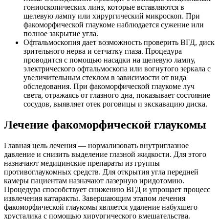
гониоскопических линз, которые вставляются в
щелевую лампу или хирургический микроскоп. При
факоморфической глаукоме наблюдается сужение или
полное закрытие угла.
Офтальмоскопия дает возможность проверить ВГД, диск
зрительного нерва и сетчатку глаза. Процедура
проводится с помощью насадки на щелевую лампу,
электрического офтальмоскопа или вогнутого зеркала с
увеличительным стеклом в зависимости от вида
обследования. При факоморфической глаукоме луч
света, отражаясь от глазного дна, показывает состояние
сосудов, выявляет отек роговицы и экскавацию диска.
Лечение факоморфической глаукомы
Главная цель лечения — нормализовать внутриглазное
давление и снизить выделение глазной жидкости. Для этого
назначают медицинские препараты из группы
противоглаукомных средств. Для открытия угла передней
камеры пациентам назначают лазерную иридотомию.
Процедура способствует снижению ВГД и упрощает процесс
извлечения катаракты. Завершающим этапом лечения
факоморфической глаукомы является удаление набухшего
хрусталика с помощью хирургического вмешательства.