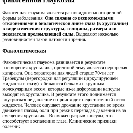
Факогенная глаукома является разновидностью вторичной
формы заболевания.
Она связана со всевозможными
отклонениями в биологической линзе глаза (в хрусталике)
в виде изменения структуры, толщины, размера или
показателя преломляющей силы.
Выделяют несколько
разновидностей такой патологии зрения.
Факолитическая
Факолитическая глаукома развивается в результате
растворения хрусталика, причиной чему является перезрелая
катаракта. Она характерна для людей старше 70-ти лет.
Трабекулы (перегородки для регуляции циркулирующей
жидкости в глазу) забиваются белками с крупным
молекулярным весом, которые из-за деформации капсулы
выходят из хрусталика. В результате этого поднимается
внутриглазное давление и происходит недостаточный отток
жидкости. Человек ощущает дрожание хрусталика во время
движения глазом, боли при резких перепадах давления из-за
смещения хрусталика. Возможен разрыв капсулы, что
способствует воспалению глаза. Клинические признаки
болезни: