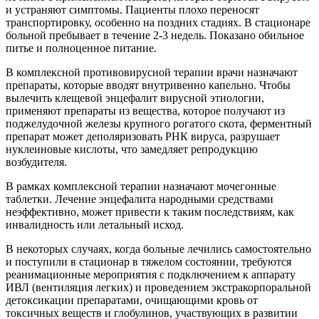
и устраняют симптомы. Пациенты плохо переносят
транспортировку, особенно на поздних стадиях. В стационаре
больной пребывает в течение 2-3 недель. Показано обильное
питье и полноценное питание.
В комплексной противовирусной терапии врачи назначают
препараты, которые вводят внутривенно капельно. Чтобы
вылечить клещевой энцефалит вирусной этиологии,
применяют препараты из вещества, которое получают из
поджелудочной железы крупного рогатого скота, ферментный
препарат может деполяризовать РНК вируса, разрушает
нуклеиновые кислоты, что замедляет репродукцию
возбудителя.
В рамках комплексной терапии назначают мочегонные
таблетки. Лечение энцефалита народными средствами
неэффективно, может привести к таким последствиям, как
инвалидность или летальный исход.
В некоторых случаях, когда больные лечились самостоятельно
и поступили в стационар в тяжелом состоянии, требуются
реанимационные мероприятия с подключением к аппарату
ИВЛ (вентиляция легких) и проведением экстракорпоральной
детоксикации препаратами, очищающими кровь от
токсичных веществ и глобулинов, участвующих в развитии