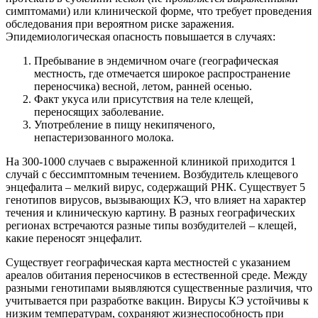
симптомами) или клинической форме, что требует проведения
обследования при вероятном риске заражения.
Эпидемиологическая опасность повышается в случаях:
Пребывание в эндемичном очаге (географическая
местность, где отмечается широкое распространение
переносчика) весной, летом, ранней осенью.
Факт укуса или присутствия на теле клещей,
переносящих заболевание.
Употребление в пищу некипяченого,
непастеризованного молока.
На 300-1000 случаев с выраженной клиникой приходится 1
случай с бессимптомным течением. Возбудитель клещевого
энцефалита – мелкий вирус, содержащий РНК. Существует 5
генотипов вирусов, вызывающих КЭ, что влияет на характер
течения и клиническую картину. В разных географических
регионах встречаются разные типы возбудителей – клещей,
какие переносят энцефалит.
Существует географическая карта местностей с указанием
ареалов обитания переносчиков в естественной среде. Между
разными генотипами выявляются существенные различия, что
учитывается при разработке вакцин. Вирусы КЭ устойчивы к
низким температурам, сохраняют жизнеспособность при