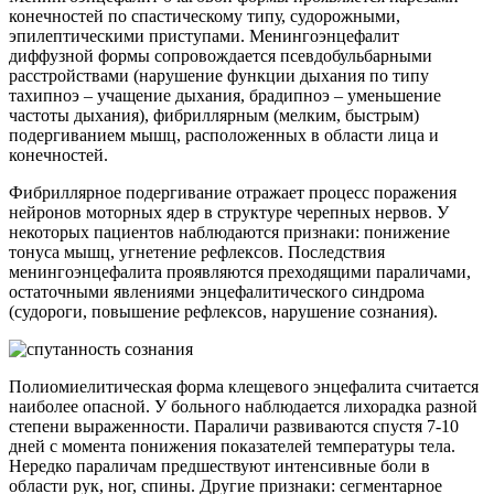
конечностей по спастическому типу, судорожными,
эпилептическими приступами. Менингоэнцефалит
диффузной формы сопровождается псевдобульбарными
расстройствами (нарушение функции дыхания по типу
тахипноэ – учащение дыхания, брадипноэ – уменьшение
частоты дыхания), фибриллярным (мелким, быстрым)
подергиванием мышц, расположенных в области лица и
конечностей.
Фибриллярное подергивание отражает процесс поражения
нейронов моторных ядер в структуре черепных нервов. У
некоторых пациентов наблюдаются признаки: понижение
тонуса мышц, угнетение рефлексов. Последствия
менингоэнцефалита проявляются преходящими параличами,
остаточными явлениями энцефалитического синдрома
(судороги, повышение рефлексов, нарушение сознания).
Полиомиелитическая форма клещевого энцефалита считается
наиболее опасной. У больного наблюдается лихорадка разной
степени выраженности. Параличи развиваются спустя 7-10
дней с момента понижения показателей температуры тела.
Нередко параличам предшествуют интенсивные боли в
области рук, ног, спины. Другие признаки: сегментарное