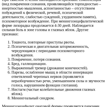
(вид помрачения сознания, проявляющийся торпидностью –
инертностью мышления, аспонтанностью – отсутствием
побуждений к физической, речевой, психической
деятельности, слабостью суждений, ухудшением памяти),
психомоторное возбуждение. При менингоэнцефалитической
форме лихорадка продолжается 4-30 дней. Наблюдается
сильная боль в зоне головы и глазных яблок. Другие
признаки:
Тошнота, повторные приступы рвоты.
Психическая и двигательная заторможенность,
чередующаяся с периодами психомоторного
возбуждения.
Помрачение, потеря сознания.
Бред, галлюцинации.
Выраженный тремор (дрожание конечностей).
Парезы, ослабление мышц в области иннервации
ответвлений черепных нервов (проявляется
неразборчивостью речи, уменьшением силы и звучности
голоса, нарушением функции глотания).
Нистагм (частые колебательные движения глазных
яблок).
Менингеальный синдром.
Менингоэнцефалит очаговой формы проявляется парезами