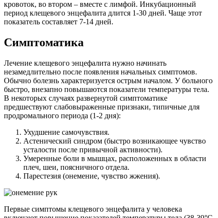
кровоток, во втором – вместе с лимфой. Инкубационный
период клещевого энцефалита длится 1-30 дней. Чаще этот
показатель составляет 7-14 дней.
Симптоматика
Лечение клещевого энцефалита нужно начинать
незамедлительно после появления начальных симптомов.
Обычно болезнь характеризуется острым началом. У больного
быстро, внезапно повышаются показатели температуры тела.
В некоторых случаях развернутой симптоматике
предшествуют слабовыраженные признаки, типичные для
продромального периода (1-2 дня):
Ухудшение самочувствия.
Астенический синдром (быстро возникающее чувство
усталости после привычной активности).
Умеренные боли в мышцах, расположенных в области
плеч, шеи, поясничного отдела.
Парестезия (онемение, чувство жжения).
Первые симптомы клещевого энцефалита у человека
включают повышение показателей температуры тела (38-39°C