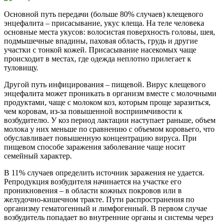
Основной путь передачи (больше 80% случаев) клещевого
энцефалита – присасывание, укус клеща. На теле человека
основные места укусов: волосистая поверхность головы, шея,
подмышечные впадины, паховая область, грудь и другие
участки с тонкой кожей. Присасывание насекомых чаще
происходит в местах, где одежда неплотно прилегает к
туловищу.
Другой путь инфицирования – пищевой. Вирус клещевого
энцефалита может проникать в организм вместе с молочными
продуктами, чаще с молоком коз, которым проще заразиться,
чем коровам, из-за повышенной восприимчивости к
возбудителю. У коз период лактации наступает раньше, объем
молока у них меньше по сравнению с объемом коровьего, что
обуславливает повышенную концентрацию вируса. При
пищевом способе заражения заболевание чаще носит
семейный характер.
В 11% случаев определить источник заражения не удается.
Репродукция возбудителя начинается на участке его
проникновения – в области кожных покровов или в
желудочно-кишечном тракте. Пути распространения по
организму гематогенный и лимфогенный. В первом случае
возбудитель попадает во внутренние органы и системы через