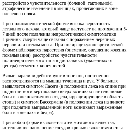
расстройство чувствительности (болевой, тактильной),
атрофические изменения в мышцах, пролегающих в зоне
плечевого пояса.
При полиомиелитической форме высока вероятность
летального исхода, который чаще наступает на протяжении 5-
7 дней после появления неврологической симптоматики.
Причины смерти чаще связаны с поражением черепных
нервов или отеком мозга. При полирадикулоневритической
форме наблюдается парестезия (онемение, ощущение жжения,
покалывания), расстройство чувствительности
полиневритического типа в дистальных (удаленных от
центра) сегментах конечностей.
Вялые параличи дебютируют в зоне ног, постепенно
распространяются на мышцы туловища и рук. У больных
выявляется симптом Ласега (в положении лежа на спине при
поднятии ноги вертикально вверх возникают интенсивные
боли в зоне поясничного отдела, иррадиирующие в область
стопы) и симптом Вассермана (в положении лежа на животе
при поднятии выпрямленной ноги возникают выраженные
боли в зоне паха и бедра).
При любой форме выявляется отек мозгового вещества,
интенсивное наполнение сосудов кровью с явлениями стаза