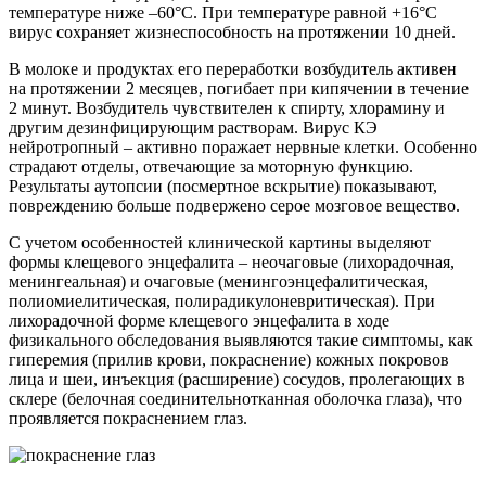
температуре ниже –60°С. При температуре равной +16°С
вирус сохраняет жизнеспособность на протяжении 10 дней.
В молоке и продуктах его переработки возбудитель активен
на протяжении 2 месяцев, погибает при кипячении в течение
2 минут. Возбудитель чувствителен к спирту, хлорамину и
другим дезинфицирующим растворам. Вирус КЭ
нейротропный – активно поражает нервные клетки. Особенно
страдают отделы, отвечающие за моторную функцию.
Результаты аутопсии (посмертное вскрытие) показывают,
повреждению больше подвержено серое мозговое вещество.
С учетом особенностей клинической картины выделяют
формы клещевого энцефалита – неочаговые (лихорадочная,
менингеальная) и очаговые (менингоэнцефалитическая,
полиомиелитическая, полирадикулоневритическая). При
лихорадочной форме клещевого энцефалита в ходе
физикального обследования выявляются такие симптомы, как
гиперемия (прилив крови, покраснение) кожных покровов
лица и шеи, инъекция (расширение) сосудов, пролегающих в
склере (белочная соединительнотканная оболочка глаза), что
проявляется покраснением глаз.