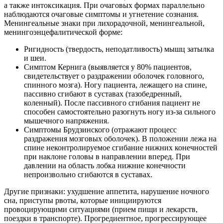
а также интоксикация. При очаговых формах параллельно
наблюдаются очаговые симптомы и угнетение сознания.
Менингеальные знаки при лихорадочной, менингеальной,
менингоэнцефалитической форме:
Ригидность (твердость, неподатливость) мышц затылка
и шеи.
Симптом Кернига (выявляется у 80% пациентов,
свидетельствует о раздражении оболочек головного,
спинного мозга). Ногу пациента, лежащего на спине,
пассивно сгибают в суставах (тазобедренный,
коленный). После пассивного сгибания пациент не
способен самостоятельно разогнуть ногу из-за сильного
мышечного напряжения.
Симптомы Брудзинского (отражают процесс
раздражения мозговых оболочек). В положении лежа на
спине неконтролируемое сгибание нижних конечностей
при наклоне головы в направлении вперед. При
давлении на область лобка нижние конечности
непроизвольно сгибаются в суставах.
Другие признаки: ухудшение аппетита, нарушение ночного
сна, приступы рвоты, которые инициируются
провоцирующими ситуациями (прием пищи и лекарств,
поездки в транспорте). Прогредиентное, прогрессирующее