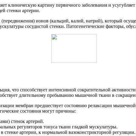
т клиническую картину первичного заболевания и усугубляет е
ей стенки артерии.
(передвижения) ионов (кальций, калий, натрий), который осуще
мускулатуры сосудистой стенки. Патогенетические факторы, обу
ьция, что способствует интенсивной сократительной активност
особствует длительному пребыванию мышечной ткани в сокращен
ризации мембран предшествует состоянию релаксации мышечной 
огические состояния могут причины:
ми) стенок артерий.
льных регуляторов тонуса ткани гладкой мускулатуры.
в стенке артерии, к нормальной вазоконстрикторной регуляции.