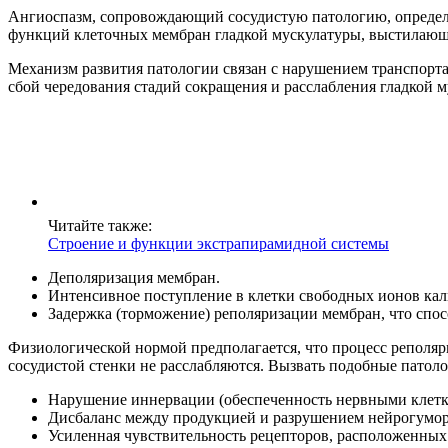
Ангиоспазм, сопровождающий сосудистую патологию, определяе
функций клеточных мембран гладкой мускулатуры, выстилающ
Механизм развития патологии связан с нарушением транспорта 
сбой чередования стадий сокращения и расслабления гладкой 
Читайте также:
Строение и функции экстрапирамидной системы
Деполяризация мембран.
Интенсивное поступление в клетки свободных ионов кал
Задержка (торможение) реполяризации мембран, что сп
Физиологической нормой предполагается, что процесс реполя
сосудистой стенки не расслабляются. Вызвать подобные патол
Нарушение иннервации (обеспеченность нервными клетка
Дисбаланс между продукцией и разрушением нейрогумора
Усиленная чувствительность рецепторов, расположенных 