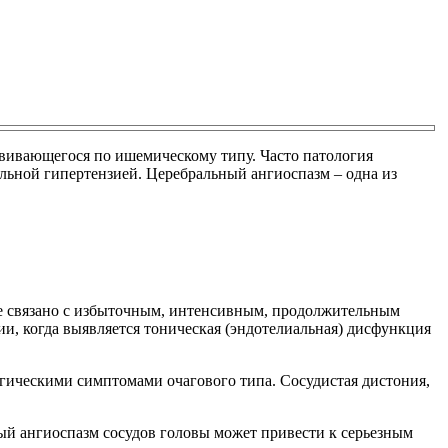
звивающегося по ишемическому типу. Часто патология
льной гипертензией. Церебральный ангиоспазм – одна из
аще связано с избыточным, интенсивным, продолжительным
ии, когда выявляется тоническая (эндотелиальная) дисфункция
огическими симптомами очагового типа. Сосудистая дистония,
й ангиоспазм сосудов головы может привести к серьезным