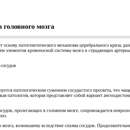
 головного мозга
ет основу патогенетического механизма церебрального криза, ра
ем элементов кровеносной системы мозга и страдающих артериа
ризуется патологическим сужением сосудистого просвета, что ч
кая патология, которая представляет собой вариант ангиодистон
осудов, пролегающих в головном мозге, сопровождается неврол
риз.
озга, возникшему вследствие спазма сосудов. Продолжительны