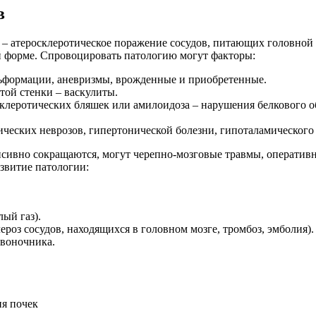
в
– атеросклеротическое поражение сосудов, питающих головной м
й форме. Спровоцировать патологию могут факторы:
льформации, аневризмы, врожденные и приобретенные.
той стенки – васкулиты.
осклеротических бляшек или амилоидоза – нарушения белкового о
ческих неврозов, гипертонической болезни, гипоталамического
енсивно сокращаются, могут черепно-мозговые травмы, оператив
витие патологии:
ый газ).
роз сосудов, находящихся в головном мозге, тромбоз, эмболия).
звоночника.