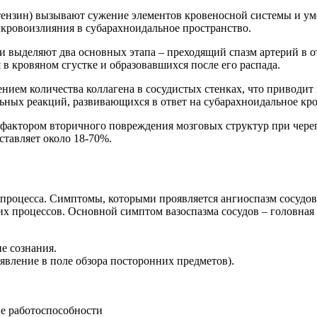
отензин) вызывают сужение элементов кровеносной системы и у
, кровоизлияния в субарахноидальное пространство.
 выделяют два основных этапа – преходящий спазм артерий в от
 в кровяном сгустке и образовавшихся после его распада.
нием количества коллагена в сосудистых стенках, что приводи
льных реакций, развивающихся в ответ на субарахноидальное кр
я фактором вторичного повреждения мозговых структур при чере
ставляет около 18-70%.
 процесса. Симптомы, которыми проявляется ангиоспазм сосудо
х процессов. Основной симптом вазоспазма сосудов – головная 
е сознания.
явление в поле обзора посторонних предметов).