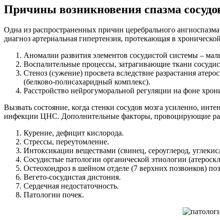
Причины возникновения спазма сосудо
Одна из распространенных причин церебрального ангиоспазма 
диагноз артериальная гипертензия, протекающая в хроническо
Аномалии развития элементов сосудистой системы – ма
Воспалительные процессы, затрагивающие ткани сосудис
Стеноз (сужение) просвета вследствие разрастания атер
(белково-полисахаридный комплекс).
Расстройство нейрогуморальной регуляции на фоне хрони
Вызвать состояние, когда стенки сосудов мозга усиленно, инт
инфекции ЦНС. Дополнительные факторы, провоцирующие раз
Курение, дефицит кислорода.
Стрессы, переутомление.
Интоксикации веществами (свинец, сероуглерод, углекисл
Сосудистые патологии органической этиологии (атероскле
Остеохондроз в шейном отделе (7 верхних позвонков) по
Вегето-сосудистая дистония.
Сердечная недостаточность.
Патологии почек.