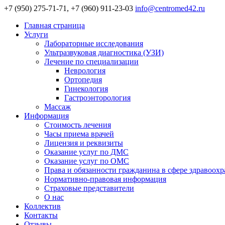
+7 (950) 275-71-71, +7 (960) 911-23-03
info@centromed42.ru
Главная страница
Услуги
Лабораторные исследования
Ультразвуковая диагностика (УЗИ)
Лечение по специализации
Неврология
Ортопедия
Гинекология
Гастроэнторология
Массаж
Информация
Стоимость лечения
Часы приема врачей
Лицензия и реквизиты
Оказание услуг по ДМС
Оказание услуг по ОМС
Права и обязанности гражданина в сфере здравоох
Нормативно-правовая информация
Страховые представители
О нас
Коллектив
Контакты
Отзывы