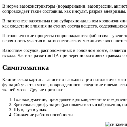
В норме вазоконстрикторы (норадреналин, вазопрессин, анги
сопровождает такие состояния, как инсульт, разрыв аневризмы
В патогенезе вазоспазма при субарахноидальном кровоизлиянии
как следствие влияния на стенку сосуда веществ, содержащихся
Патологические процессы сопровождаются фиброзом – увеличе
вероятность участия в патогенетическом механизме воспалите
Вазоспазм сосудов, расположенных в головном мозге, являетс
исхода. Частота развития ЦА при черепно-мозговых травмах со
Симптоматика
Клиническая картина зависит от локализации патологического
функций участка мозга, поврежденного вследствие ишемически
тканей мозга. Другие признаки:
Головокружение, преходящее кратковременное помрачени
Зрительная дисфункция (расплывчатость изображения, по
Шум, гул в ушах.
Снижение работоспособности.