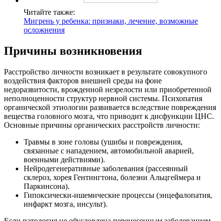
Читайте также:
Мигрень у ребенка: признаки, лечение, возможные
осложнения
Причины возникновения
Расстройство личности возникает в результате совокупного
воздействия факторов внешней среды на фоне
недоразвитости, врожденной незрелости или приобретенной
неполноценности структур нервной системы. Психопатия
органической этиологии развивается вследствие повреждения
вещества головного мозга, что приводит к дисфункции ЦНС.
Основные причины органических расстройств личности:
Травмы в зоне головы (ушибы и повреждения,
связанные с нападением, автомобильной аварией,
военными действиями).
Нейродегенеративные заболевания (рассеянный
склероз, хорея Гентингтона, болезни Альцгеймера и
Паркинсона).
Гипоксически-ишемические процессы (энцефалопатия,
инфаркт мозга, инсульт).
Если патология не обусловлена перенесенным заболеванием