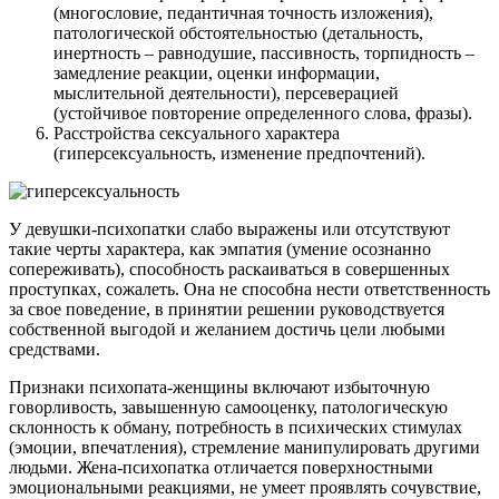
(многословие, педантичная точность изложения),
патологической обстоятельностью (детальность,
инертность – равнодушие, пассивность, торпидность –
замедление реакции, оценки информации,
мыслительной деятельности), персеверацией
(устойчивое повторение определенного слова, фразы).
Расстройства сексуального характера
(гиперсексуальность, изменение предпочтений).
У девушки-психопатки слабо выражены или отсутствуют
такие черты характера, как эмпатия (умение осознанно
сопереживать), способность раскаиваться в совершенных
проступках, сожалеть. Она не способна нести ответственность
за свое поведение, в принятии решении руководствуется
собственной выгодой и желанием достичь цели любыми
средствами.
Признаки психопата-женщины включают избыточную
говорливость, завышенную самооценку, патологическую
склонность к обману, потребность в психических стимулах
(эмоции, впечатления), стремление манипулировать другими
людьми. Жена-психопатка отличается поверхностными
эмоциональными реакциями, не умеет проявлять сочувствие,