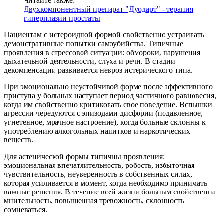
Читайте также:
Двухкомпонентный препарат "Дуодарт" - терапия
гиперплазии простаты
Пациентам с истероидной формой свойственно устраивать
демонстративные попытки самоубийства. Типичные
проявления в стрессовой ситуации: обмороки, нарушения
дыхательной деятельности, слуха и речи. В стадии
декомпенсации развивается невроз истерического типа.
При эмоционально неустойчивой форме после аффективного
приступа у больных наступает период частичного равновесия,
когда им свойственно критиковать свое поведение. Вспышки
агрессии чередуются с эпизодами дисфории (подавленное,
угнетенное, мрачное настроение), когда больные склонны к
употреблению алкогольных напитков и наркотических
веществ.
Для астенической формы типичны проявления:
эмоциональная впечатлительность, робость, избыточная
чувствительность, неуверенность в собственных силах,
которая усиливается в момент, когда необходимо принимать
важные решения. В течение всей жизни больным свойственна
мнительность, повышенная тревожность, склонность
сомневаться.