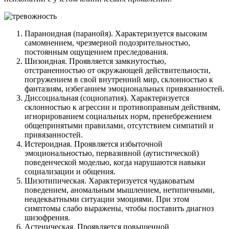
Параноидная (паранойя). Характеризуется высоким
самомнением, чрезмерной подозрительностью,
постоянным ощущением преследования.
Шизоидная. Проявляется замкнутостью,
отстраненностью от окружающей действительности,
погружением в свой внутренний мир, склонностью к
фантазиям, избеганием эмоциональных привязанностей.
Диссоциальная (социопатия). Характеризуется
склонностью к агрессии и противоправным действиям,
игнорированием социальных норм, пренебрежением
общепринятыми правилами, отсутствием симпатий и
привязанностей.
Истероидная. Проявляется избыточной
эмоциональностью, первазивной (аутистической)
поведенческой моделью, когда нарушаются навыки
социализации и общения.
Шизотипическая. Характеризуется чудаковатым
поведением, аномальным мышлением, нетипичными,
неадекватными ситуации эмоциями. При этом
симптомы слабо выражены, чтобы поставить диагноз
шизофрения.
Астеническая. Проявляется повышенной