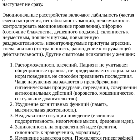
наступает не сразу.
Эмоциональные расстройства включают лабильность (частая
смена настроения, нестабильность эмоций, невозможность
контролировать эмоциональные проявления), эйфорию
(состояние блаженства, душевного подъема), склонность к
неуместным, пошлым шуткам, повышенную
раздражительность, неконтролируемые приступы агрессии,
гнева, апатию (отстраненность, равнодушие к окружающей
действительности). Другие симптомы психопатии у женщин:
Расторможенность влечений. Пациент не учитывает
общепринятые правила, не придерживается социальных
норм поведения, не способен предвидеть последствия.
Чаще нарушения выражаются в пренебрежении
гигиеническими процедурами, переедании, совершении
антисоциальных действий (воровство, мошенничество,
сексуальное домогательство).
Ухудшение когнитивных функций (память,
мыслительная деятельность).
Неадекватное ситуации поведение (излишняя
подозрительность, нелогичные мысли, бредовые идеи).
Зацикленность на определенной идее (религия,
склонность к нравоучению, морализму).
Изменение характера речи. Проявляется гиперграфией