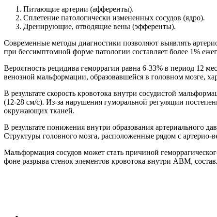
Питающие артерии (афференты).
Сплетение патологически измененных сосудов (ядро).
Дренирующие, отводящие вены (эфференты).
Современные методы диагностики позволяют выявлять артерио
при бессимптомной форме патологии составляет более 1% еже
Вероятность рецидива геморрагии равна 6-33% в период 12 ме
венозной мальформации, образовавшейся в головном мозге, хар
В результате скорость кровотока внутри сосудистой мальформац
(12-28 см/с). Из-за нарушения гуморальной регуляции постеп
окружающих тканей.
В результате понижения внутри образования артериального давле
Структуры головного мозга, расположенные рядом с артерио-в
Мальформация сосудов может стать причиной геморрагическог
фоне разрыва стенок элементов кровотока внутри АВМ, состав