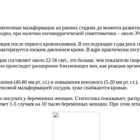
венозные мальформации на ранних стадиях до момента развити
годно, при наличии негеморрагической симптоматики – около 3
сяцев после первого кровоизлияния. В последующие годы риск с
актеризуется низким давлением крови. В ядре практически отсу
ии составляет около 22-56 см/с, это больше, чем показатели ск
енно происходит расширение близлежащих вен, как реакция орг
ния (40-80 мм рт. ст.) и повышения венозного (5-20 мм рт. ст.)
енозной мальформацией сосудов, хуже снабжаются кровью.
о инсульта у беременных женщин. Статистика показывает, расп
ляет 1-5 случаев на 10 тысяч беременных женщин. При этом лет