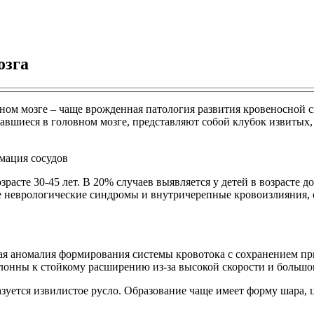
озга
ом мозге – чаще врожденная патология развития кровеносной с
авшиеся в головном мозге, представляют собой клубок извитых,
сте 30-45 лет. В 20% случаев выявляется у детей в возрасте до 
е неврологические синдромы и внутричерепные кровоизлияния, 
ная аномалия формирования системы кровотока с сохранением п
онны к стойкому расширению из-за высокой скорости и большог
зуется извилистое русло. Образование чаще имеет форму шара,