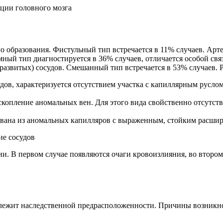
ции головного мозга
 образования. Фистульный тип встречается в 11% случаев. Артер
ный тип диагностируется в 36% случаев, отличается особой свя
развитых) сосудов. Смешанный тип встречается в 53% случаев. 
дов, характеризуется отсутствием участка с капиллярным руслом
скопление аномальных вен. Для этого вида свойственно отсутс
вана из аномальных капилляров с выраженным, стойким расшир
и. В первом случае появляются очаги кровоизлияния, во второ
длежит наследственной предрасположенности. Причины возник