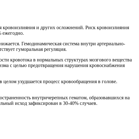
я кровоизлияния и других осложнений. Риск кровоизлияния
% ежегодно.
нижается. Гемодинамическая система внутри артериально-
тствует гуморальная регуляция.
орости кровотока в нормальных структурах мозгового вещества
анизма с целью предотвращения нарушения кровоснабжения
, в целом ухудшается процесс кровообращения в голове.
ространенность внутричерепных гематом, образовавшихся на
альный исход зафиксирован в 30-40% случаев.