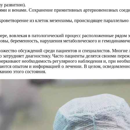
у развитию).
ями и венами. Сохранение примитивных артериовенозных соеди
роветворение из клеток мезенхимы, происходящее параллельно с
ре, вовлекая в патологический процесс расположенные рядом э
овы, беременность, нарушения метаболического и гемодинамиче
жество обсуждений среди пациентов и специалистов. Многие лю
 затрудняет диагностику. Часто пациенты делятся своими пере
дчеркивают необходимость регулярного наблюдения и, при необх
аются опытом и информацией о лечении. В целом, осведомленно
анию этого состояния.