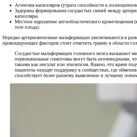
Агенезия капилляров (утрата способности к полноценном
Задержка формирования сосудистых связей между артери
капилляры.
Местное нарушение ангиобластического кроветворения (к
теле плода).
Нередко артериовенозные мальформации увеличиваются в разме
провоцирующих факторов стоит отметить травму в области гол
Сосудистые мальформации головного мозга вызывают мно
первоначальные симптомы могут быть неочевидными, что
такими как инсульт или эпилепсия. Важно, что врачи по
пациенты находят поддержку в сообществах, где обменив
способствует более раннему выявлению и лучшему поним