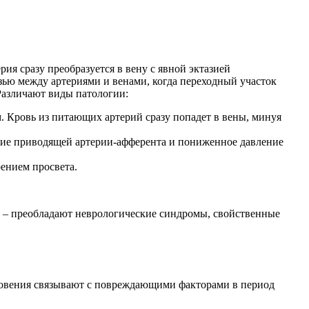
ия сразу преобразуется в вену с явной эктазией
зью между артериями и венами, когда переходный участок
Различают виды патологии:
. Кровь из питающих артерий сразу попадет в вены, минуя
твие приводящей артерии-афферента и пониженное давление
ением просвета.
м – преобладают неврологические синдромы, свойственные
новения связывают с повреждающими факторами в период