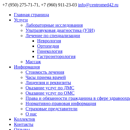
+7 (950) 275-71-71, +7 (960) 911-23-03
info@centromed42.ru
Главная страница
Услуги
Лабораторные исследования
Ультразвуковая диагностика (УЗИ)
Лечение по специализации
Неврология
Ортопедия
Гинекология
Гастроэнторология
Массаж
Информация
Стоимость лечения
Часы приема врачей
Лицензия и реквизиты
Оказание услуг по ДМС
Оказание услуг по ОМС
Права и обязанности гражданина в сфере здравоох
Нормативно-правовая информация
Страховые представители
О нас
Коллектив
Контакты
Отзывы