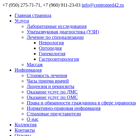
+7 (950) 275-71-71, +7 (960) 911-23-03
info@centromed42.ru
Главная страница
Услуги
Лабораторные исследования
Ультразвуковая диагностика (УЗИ)
Лечение по специализации
Неврология
Ортопедия
Гинекология
Гастроэнторология
Массаж
Информация
Стоимость лечения
Часы приема врачей
Лицензия и реквизиты
Оказание услуг по ДМС
Оказание услуг по ОМС
Права и обязанности гражданина в сфере здравоох
Нормативно-правовая информация
Страховые представители
О нас
Коллектив
Контакты
Отзывы