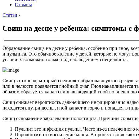
Отзывы
Статьи
›
Свищ на десне у ребенка: симптомы с 
Образование свища на десне у ребенка, особенно при гное, вс
и пульпита. Это обычное явление у детей, которые не могут в
условиях возможно только под наблюдением специалиста.
Свищ это канал, который соединяет образовавшуюся в результате 
или в челюсти появляется гнойный очаг. Гноя накапливается та
образом образуется канал свищ, выводящий гной во внешнюю 
Свищ снижает вероятность дальнейшего инфицирования надкост
находится внутри десны, гной капает в горло и попадает в пи
Свищ осложнение заболеваний полости рта. Причины события
Пульпит это инфекция пульпы. Часто из-за нелеченного 
Пародонтит это воспаление корня. В процесс вовлекаются