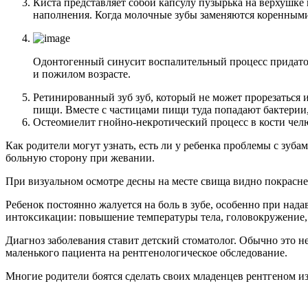
Киста представляет собой капсулу пузырька на верхушке 
наполнения. Когда молочные зубы заменяются коренными,
Одонтогенный синусит воспалительный процесс придаточ
и пожилом возрасте.
Ретинированный зуб зуб, который не может прорезаться и
пищи. Вместе с частицами пищи туда попадают бактерии
Остеомиелит гнойно-некротический процесс в кости челю
Как родители могут узнать, есть ли у ребенка проблемы с зуба
больную сторону при жевании.
При визуальном осмотре десны на месте свища видно покраснен
Ребенок постоянно жалуется на боль в зубе, особенно при над
интоксикации: повышение температуры тела, головокружение,
Диагноз заболевания ставит детский стоматолог. Обычно это 
маленького пациента на рентгенологическое обследование.
Многие родители боятся сделать своих младенцев рентгеном из-