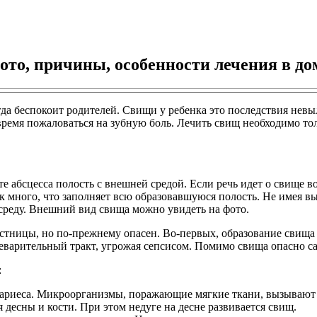
фото, причины, особенности лечения в д
егда беспокоит родителей. Свищи у ребенка это последствия нев
овремя пожаловаться на зубную боль. Лечить свищ необходимо то
абсцесса полость с внешней средой. Если речь идет о свище во рт
к много, что заполняет всю образовавшуюся полость. Не имея вы
среду. Внешний вид свища можно увидеть на фото.
ницы, но по-прежнему опасен. Во-первых, образование свища в
щеварительный тракт, угрожая сепсисом. Помимо свища опасно с
:
кариеса. Микроорганизмы, поражающие мягкие ткани, вызывают 
 десны и кости. При этом недуге на десне развивается свищ.