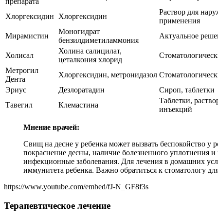
препарата
Раствор для нар
Хлоргексидин
Хлоргексидин
применения
Моногидрат
Мирамистин
Актуальное реше
бензилдиметиламмония
Холина салицилат,
Холисал
Стоматологическ
цеталкония хлорид
Метрогил
Хлоргексидин, метронидазол
Стоматологическ
Дента
Эриус
Дезлоратадин
Сироп, таблетки
Таблетки, раство
Тавегил
Клемастина
инъекций
Мнение врачей:
Свищ на десне у ребенка может вызвать беспокойство у 
покраснение десны, наличие болезненного уплотнения и 
инфекционные заболевания. Для лечения в домашних усл
иммунитета ребенка. Важно обратиться к стоматологу для
https://www.youtube.com/embed/fJ-N_GF8f3s
Терапевтическое лечение