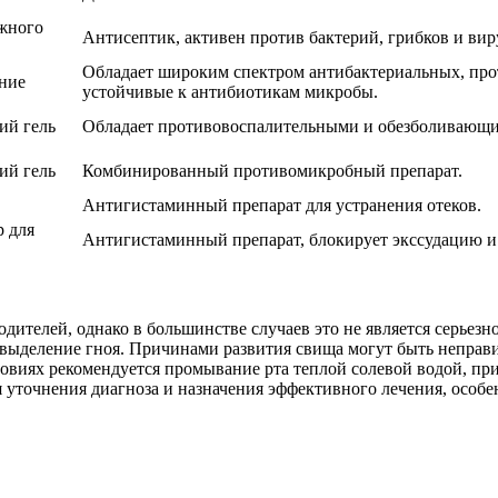
ужного
Антисептик, активен против бактерий, грибков и вир
Обладает широким спектром антибактериальных, пр
ние
устойчивые к антибиотикам микробы.
ий гель
Обладает противовоспалительными и обезболивающи
ий гель
Комбинированный противомикробный препарат.
Антигистаминный препарат для устранения отеков.
р для
Антигистаминный препарат, блокирует экссудацию и 
родителей, однако в большинстве случаев это не является серь
выделение гноя. Причинами развития свища могут быть неправи
овиях рекомендуется промывание рта теплой солевой водой, пр
 уточнения диагноза и назначения эффективного лечения, особе