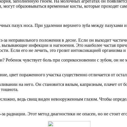
корня, заполненную гноем. На молочных агрегатах он появляетс
 могут образовываться временные кисты, которые проходят сами
ных пазух носа. При удалении верхнего зуба между пазухами и
з-за неправильного положения в десне. Если он выходит частичн
, вызывающие инфекции и нагноения. Это наиболее частая при
сти. Если его не лечить, это грозит интоксикацией организма 
ми? Ребенок чувствует боль при соприкосновении с зубом, он не
ие, цвет пораженного участка существенно отличается от остал
авливании на него. Он становится вялым, капризным, плачет от 
 тошнота.
несложно, ведь свищ виден невооруженным глазом. Чтобы опреде
за радиации. Этот метод диагностики не опасен, но не стоит его