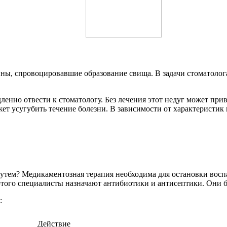
ны, спровоцировавшие образование свища. В задачи стоматолога
дленно отвести к стоматологу. Без лечения этот недуг может пр
ожет усугубить течение болезни. В зависимости от характеристик
путем? Медикаментозная терапия необходима для остановки вос
этого специалисты назначают антибиотики и антисептики. Они б
:
Действие