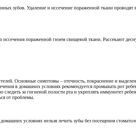
нных зубов. Удаление и иссечение пораженной ткани проводят 
о иссечения пораженной гноем свищевой ткани. Рассекают десну
.
ителей. Основные симптомы – отечность, покраснение и выделен
 лечения в домашних условиях рекомендуется промывать рот реб
но следить за гигиеной полости рта и укреплять иммунитет реб
ся от проблемы.
 домашних условиях нельзя лечить зубы без посещения стомато