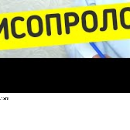
алоги