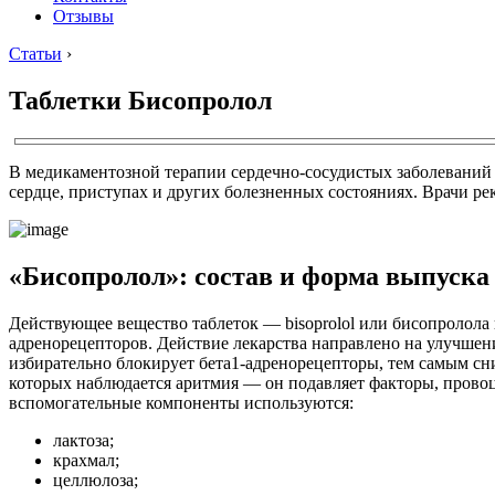
Отзывы
Статьи
›
Таблетки Бисопролол
В медикаментозной терапии сердечно-сосудистых заболеваний 
сердце, приступах и других болезненных состояниях. Врачи р
«Бисопролол»: состав и форма выпуска
Действующее вещество таблеток — bisoprolol или бисопролола
адренорецепторов. Действие лекарства направлено на улучшен
избирательно блокирует бета1-адренорецепторы, тем самым с
которых наблюдается аритмия — он подавляет факторы, провоц
вспомогательные компоненты используются:
лактоза;
крахмал;
целлюлоза;