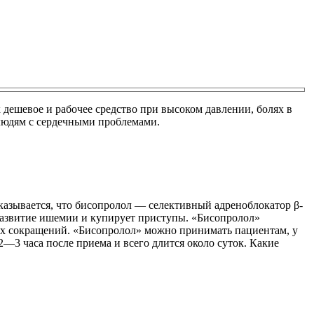
дешевое и рабочее средство при высоком давлении, болях в
 людям с сердечными проблемами.
казывается, что бисопролол — селективный адреноблокатор β-
развитие ишемии и купирует приступы. «Бисопролол»
ых сокращений. «Бисопролол» можно принимать пациентам, у
—3 часа после приема и всего длится около суток. Какие