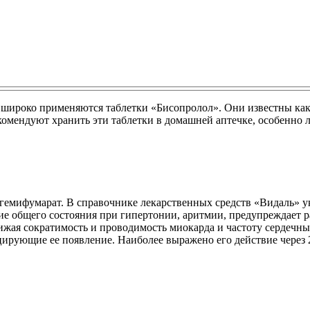
широко применяются таблетки «Бисопролол». Они известны как 
екомендуют хранить эти таблетки в домашней аптечке, особенно
 гемифумарат. В справочнике лекарственных средств «Видаль» у
ие общего состояния при гипертонии, аритмии, предупреждает 
нижая сократимость и проводимость миокарда и частоту сердечн
ирующие ее появление. Наиболее выражено его действие через 2