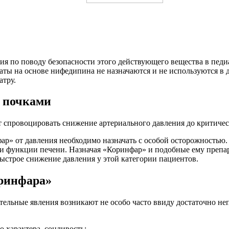
я по поводу безопасности этого действующего вещества в педиа
аты на основе нифедипина не назначаются и не используются в д
атру.
и почками
 спровоцировать снижение артериального давления до критическ
ар» от давления необходимо назначать с особой осторожностью
 и функции печени. Назначая «Коринфар» и подобные ему препа
быстрое снижение давления у этой категории пациентов.
ринфара»
ательные явления возникают не особо часто ввиду достаточно н
 характера, сонливость;