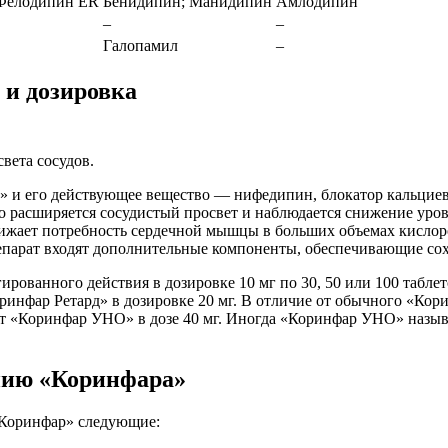
Фелодипин ER
Бенидипин; Манидипин
Амлодипин
–
–
Галопамил
–
 и дозировка
вета сосудов.
и его действующее вещество — нифедипин, блокатор кальциевы
го расширяется сосудистый просвет и наблюдается снижение уро
ижает потребность сердечной мышцы в больших объемах кислор
епарат входят дополнительные компоненты, обеспечивающие сох
ованного действия в дозировке 10 мг по 30, 50 или 100 таблето
ринфар Ретард» в дозировке 20 мг. В отличие от обычного «Кори
рат «Коринфар УНО» в дозе 40 мг. Иногда «Коринфар УНО» назы
нию «Коринфара»
«Коринфар» следующие: