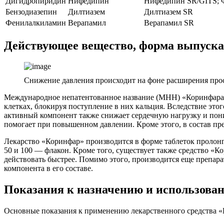
Дигидропиридин
Нифедипин
Нифедипин SR/GITS; 
Бензодиазепин
Дилтиазем
Дилтиазем SR
Фенилалкиламин
Верапамил
Верапамил SR
Действующее вещество, форма выпуска
Снижение давления происходит на фоне расширения прос
Международное непатентованное название (МНН) «Коринфара» 
клетках, блокируя поступление в них кальция. Вследствие это
активный компонент также снижает сердечную нагрузку и пон
помогает при повышенном давлении. Кроме этого, в состав пр
Лекарство «Коринфар» производится в форме таблеток пролонгир
50 и 100 — флакон. Кроме того, существует также средство «Ко
действовать быстрее. Помимо этого, производится еще препа
компонента в его составе.
Показания к назначению и использова
Основные показания к применению лекарственного средства 