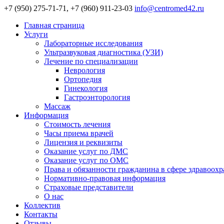
+7 (950) 275-71-71, +7 (960) 911-23-03
info@centromed42.ru
Главная страница
Услуги
Лабораторные исследования
Ультразвуковая диагностика (УЗИ)
Лечение по специализации
Неврология
Ортопедия
Гинекология
Гастроэнторология
Массаж
Информация
Стоимость лечения
Часы приема врачей
Лицензия и реквизиты
Оказание услуг по ДМС
Оказание услуг по ОМС
Права и обязанности гражданина в сфере здравоох
Нормативно-правовая информация
Страховые представители
О нас
Коллектив
Контакты
Отзывы