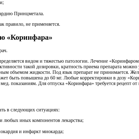
и;
кардию Принцметала.
к правило, не применяется.
ию «Коринфара»
рач.
ределяется видом и тяжестью патологии. Лечение «Коринфаром
ктивности такой дозировки, кратность приема препарата можно 
чным объемом жидкости. Под язык препарат не принимается. Жела
может быть повышена до 60 мг. Любые корректировки в дозу «Ко
 мед. показаниям. Для отпуска «Коринфара» требуется рецепт от 
ть в следующих ситуациях:
и любых иных компонентов лекарства;
нокардия и инфаркт миокарда;