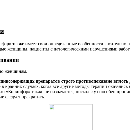
ии
инфар» также имеет свои определенные особенности касательно 
удью женщины, пациенты с патологическими нарушениями работ
ливании
ью женщинам.
пинсодержащих препаратов строго противопоказано вплоть д
 в крайних случаях, когда все другие методы терапии оказались
ю «Коринфар» также не назначается, поскольку способен проник
е следует прекратить.