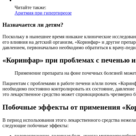
Читайте также:
Аритмия при гипертиреозе
Назначается ли детям?
Поскольку в нынешнее время никакие клинические исследовани
его влияния на детский организм, «Коринфар» и другие препар
давлением, первоначально необходимо обратиться к врачу-педи
«Коринфар» при проблемах с печенью 
Применение препарата на фоне почечных болезней может
Пациентам с проблемами в работе печени и/или почек «Коринф
необходимо постоянно контролировать их состояние, давление
это лекарственное средство может спровоцировать чрезмерно 
Побочные эффекты от применения «Ко
В период использования этого лекарственного средства нежел
следующие побочные эффекты:
головокружение, головная боль, иногда мигренеподобного