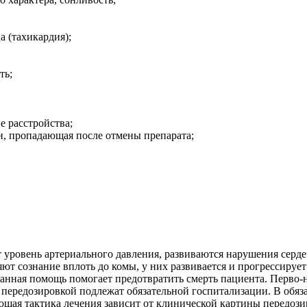
а (тахикардия);
ть;
е расстройства;
н, пропадающая после отмены препарата;
 уровень артериального давления, развиваются нарушения серде
ряют сознание вплоть до комы, у них развивается и прогрессиру
занная помощь помогает предотвратить смерть пациента. Перво
 передозировкой подлежат обязательной госпитализации. В обяз
ющая тактика лечения зависит от клинической картины передози