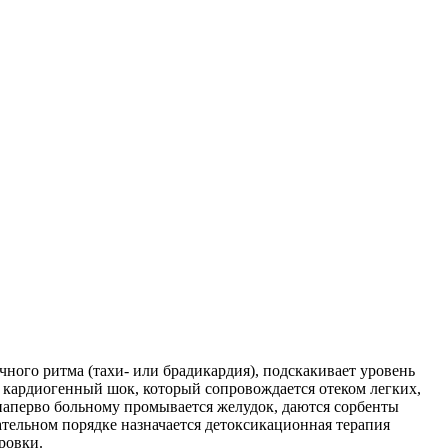
чного ритма (тахи- или брадикардия), подскакивает уровень
ет кардиогенный шок, который сопровождается отеком легких,
-наперво больному промывается желудок, даются сорбенты
ательном порядке назначается детоксикационная терапия
ровки.