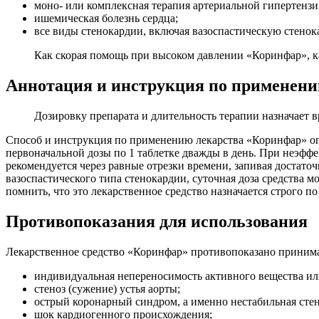
моно- или комплексная терапия артериальной гипертензи
ишемическая болезнь сердца;
все виды стенокардии, включая вазоспастическую стено
Как скорая помощь при высоком давлении «Коринфар», ка
Аннотация и инструкция по применен
Дозировку препарата и длительность терапии назначает в
Способ и инструкция по применению лекарства «Коринфар» оп
первоначальной дозы по 1 таблетке дважды в день. При неэффе
рекомендуется через равные отрезки времени, запивая достато
вазоспастического типа стенокардии, суточная доза средства 
помнить, что это лекарственное средство назначается строго по
Противопоказания для использования
Лекарственное средство «Коринфар» противопоказано принима
индивидуальная непереносимость активного вещества ил
стеноз (сужение) устья аорты;
острый коронарный синдром, а именно нестабильная сте
шок кардиогенного происхождения;