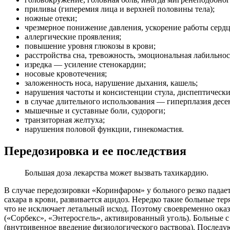
приливы (гиперемия лица и верхней половины тела);
ножные отеки;
чрезмерное понижение давления, ускорение работы сердц
аллергические проявления;
повышение уровня глюкозы в крови;
расстройства сна, тревожность, эмоциональная лабильнос
изредка — усиление стенокардии;
носовые кровотечения;
заложенность носа, нарушение дыхания, кашель;
нарушения частоты и консистенции стула, диспептически
в случае длительного использования — гиперплазия десе
мышечные и суставные боли, судороги;
транзиторная желтуха;
нарушения половой функции, гинекомастия.
Передозировка и ее последствия
Большая доза лекарства может вызвать тахикардию.
В случае передозировки «Коринфаром» у больного резко падает
сахара в крови, развивается ацидоз. Нередко такие больные те
что не исключает летальный исход. Поэтому своевременно ока
(«Сорбекс», «Энтеросгель», активированный уголь). Больные с
(внутривенное введение физиологического раствора). Последу