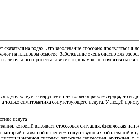
 сказаться на родах. Это заболевание способно проявляться и 
колог на плановом осмотре. Заболевание очень опасно для здоро
ого длительного процесса зависит то, как малыш появится на свет
свидетельствует о нарушении не только в работе сердца, но и д
е, а только симптоматика сопутствующего недуга. У людей прис
стика недуга
евания, который вызывает стрессовая ситуация, физическая напр
а, который вызван обострением сопутствующих заболеваний внут
удистой и нервной системы, затяжной депрессией, аритмией, т. д