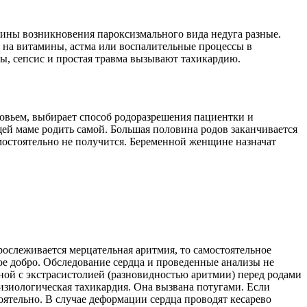
чины возникновения пароксизмального вида недуга разные.
 на витамины, астма или воспалительные процессы в
ы, сепсис и простая травма вызывают тахикардию.
ровьем, выбирает способ родоразрешения пациентки и
щей маме родить самой. Большая половина родов заканчивается
амостоятельно не получится. Беременной женщине назначат
рослеживается мерцательная аритмия, то самостоятельное
вое добро. Обследование сердца и проведенные анализы не
ной с экстрасистолией (разновидностью аритмии) перед родами
изиологическая тахикардия. Она вызвана потугами. Если
оятельно. В случае деформации сердца проводят кесарево