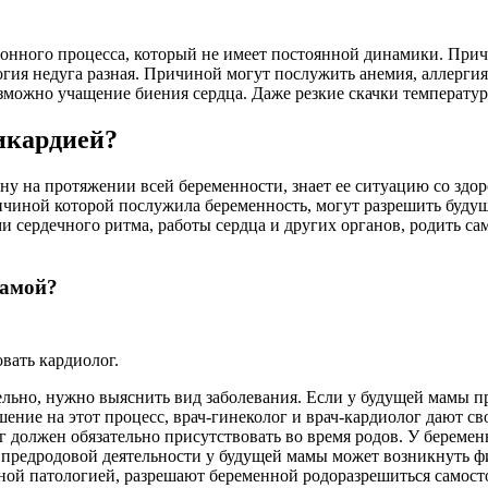
ионного процесса, который не имеет постоянной динамики. При
гия недуга разная. Причиной могут послужить анемия, аллергия
зможно учащение биения сердца. Даже резкие скачки температур
икардией?
ну на протяжении всей беременности, знает ее ситуацию со здо
ричиной которой послужила беременность, могут разрешить буду
и сердечного ритма, работы сердца и других органов, родить с
самой?
вать кардиолог.
ельно, нужно выяснить вид заболевания. Если у будущей мамы п
шение на этот процесс, врач-гинеколог и врач-кардиолог дают с
г должен обязательно присутствовать во время родов. У беремен
 предродовой деятельности у будущей мамы может возникнуть ф
чной патологией, разрешают беременной родоразрешиться самост