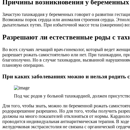
Причины возникновения у беременных
Зачастую тахикардия у беременных говорит о развитии гестац
Возможны порок сердца или аномалия строения сердца. Этиоло
дыхательных путях. При избыточной массе тела (ожирении) во
Разрешают ли естественные роды с тах
Во всех случаях лечащий врач-гинеколог, который ведет женщи
разрешает рожать самостоятельно или нет. При тахикардии, п
благополучно. Но в случае тахикардии, вызванной нарушениям
плановую операцию.
При каких заболеваниях можно и нельзя родить 
Под час родов у больной тахикардией, должен присутство
Для того, чтобы знать, можно ли беременной рожать самостоят
родоразрешение разрешено. Но для того, чтобы получить разре
должны на много показателей отклоняться от нормы. Кардиоло
проводится индивидуальная антиаритмическая терапия. В ходе
желудочковая экстрасистолия не связана с органической серде