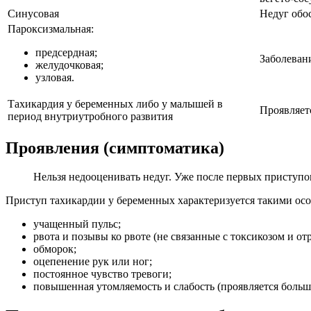
Синусовая
Недуг обос
Пароксизмальная:
предсердная;
Заболеван
желудочковая;
узловая.
Тахикардия у беременных либо у малышей в
Проявляет
период внутриутробного развития
Проявления (симптоматика)
Нельзя недооценивать недуг. Уже после первых приступов
Приступ тахикардии у беременных характеризуется такими ос
учащенный пульс;
рвота и позывы ко рвоте (не связанные с токсикозом и от
обморок;
оцепенение рук или ног;
постоянное чувство тревоги;
повышенная утомляемость и слабость (проявляется больш