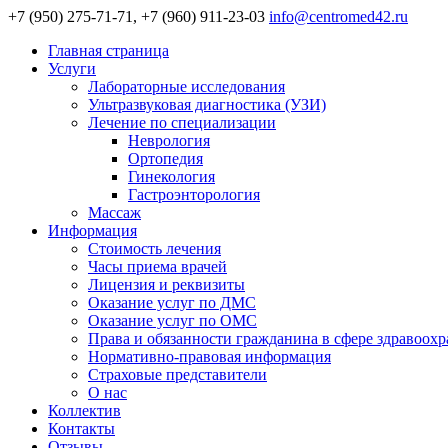
+7 (950) 275-71-71, +7 (960) 911-23-03
info@centromed42.ru
Главная страница
Услуги
Лабораторные исследования
Ультразвуковая диагностика (УЗИ)
Лечение по специализации
Неврология
Ортопедия
Гинекология
Гастроэнторология
Массаж
Информация
Стоимость лечения
Часы приема врачей
Лицензия и реквизиты
Оказание услуг по ДМС
Оказание услуг по ОМС
Права и обязанности гражданина в сфере здравоох
Нормативно-правовая информация
Страховые представители
О нас
Коллектив
Контакты
Отзывы