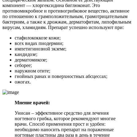
компонент — хлоргексидина биглюконат. Это
противомикробное и противогрибковое вещество, активное
по отношению к грамположительным, грамотрицательным
бактериям, а также к дрожжам, дерматофитам, липофильным
вирусам, хламидиям. Препарат успешно используют при:
стафилококкозе кожи;
всех видах пиодермии;
импетигинозной экземе;
кандидозе;
дерматомикозе;
себорее;
наружном отите;
гнойных ранах и поверхностных абсцессах;
ожогах.
Мнение врачей:
Унисан – эффективное средство для лечения
ногтевого грибка, которое рекомендуют многие
врачи. Способ применения прост и удобен:
необходимо наносить препарат на пораженные
ногтевые пластины два раза в день в течение