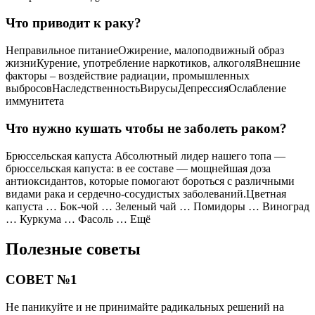
Что приводит к раку?
Неправильное питаниеОжирение, малоподвижный образ
жизниКурение, употребление наркотиков, алкоголяВнешние
факторы – воздействие радиации, промышленных
выбросовНаследственностьВирусыДепрессияОслабление
иммунитета
Что нужно кушать чтобы не заболеть раком?
Брюссельская капуста Абсолютный лидер нашего топа —
брюссельская капуста: в ее составе — мощнейшая доза
антиоксидантов, которые помогают бороться с различными
видами рака и сердечно-сосудистых заболеваний.Цветная
капуста … Бок-чой … Зеленый чай … Помидоры … Виноград
… Куркума … Фасоль … Ещё
Полезные советы
СОВЕТ №1
Не паникуйте и не принимайте радикальных решений на