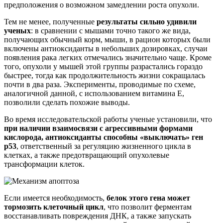
предположения о возможном замедлении роста опухоли.
Тем не менее, полученные
результаты сильно удивили
ученых
: в сравнении с мышами точно такого же вида,
получающих обычный корм, мыши, в рацион которых были
включены антиоксиданты в небольших дозировках, случаи
появления рака легких отмечались значительно чаще. Кроме
того, опухоли у мышей этой группы разрастались гораздо
быстрее, тогда как продолжительность жизни сокращалась
почти в два раза. Эксперименты, проводимые по схеме,
аналогичной данной, с использованием витамина Е,
позволили сделать похожие выводы.
Во время исследовательской работы ученые установили, что
при наличии взаимосвязи с агрессивными формами
кислорода, антиоксиданты способны «выключать» ген
р53
, ответственный за регуляцию жизненного цикла в
клетках, а также предотвращающий опухолевые
трансформации клеток.
Если имеется необходимость,
белок этого гена может
тормозить клеточный цикл
, что позволит ферментам
восстанавливать повреждения ДНК, а также запускать