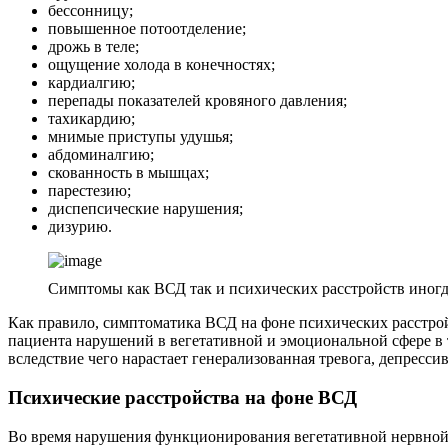
бессонницу;
повышенное потоотделение;
дрожь в теле;
ощущение холода в конечностях;
кардиалгию;
перепады показателей кровяного давления;
тахикардию;
мнимые приступы удушья;
абдоминалгию;
скованность в мышцах;
парестезию;
диспепсические нарушения;
дизурию.
Симптомы как ВСД так и психических расстройств иногда
Как правило, симптоматика ВСД на фоне психических расстрой
пациента нарушений в вегетативной и эмоциональной сфере в
вследствие чего нарастает генерализованная тревога, депресс
Психические расстройства на фоне ВСД
Во время нарушения функционирования вегетативной нервной с