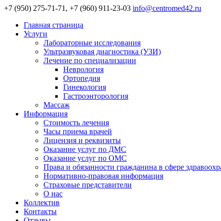
+7 (950) 275-71-71, +7 (960) 911-23-03
info@centromed42.ru
Главная страница
Услуги
Лабораторные исследования
Ультразвуковая диагностика (УЗИ)
Лечение по специализации
Неврология
Ортопедия
Гинекология
Гастроэнторология
Массаж
Информация
Стоимость лечения
Часы приема врачей
Лицензия и реквизиты
Оказание услуг по ДМС
Оказание услуг по ОМС
Права и обязанности гражданина в сфере здравоох
Нормативно-правовая информация
Страховые представители
О нас
Коллектив
Контакты
Отзывы