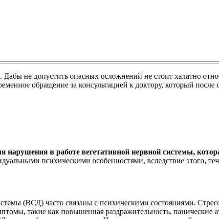
. Дабы не допустить опасных осложнений не стоит халатно относ
ременное обращение за консультацией к доктору, который после
я нарушения в работе вегетативной нервной системы, которая
дуальными психическими особенностями, вследствие этого, те
темы (ВСД) часто связаны с психическими состояниями. Стресс,
томы, такие как повышенная раздражительность, панические ат