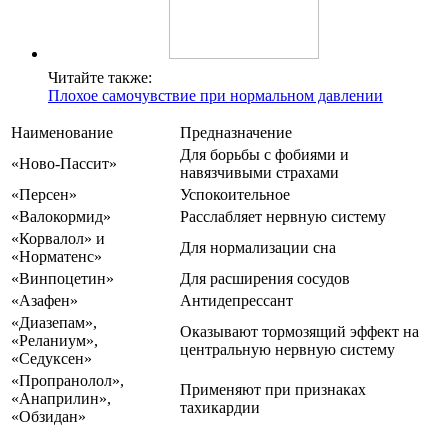
Читайте также:
Плохое самочувствие при нормальном давлении
Наименование
Предназначение
Для борьбы с фобиями и
«Ново-Пассит»
навязчивыми страхами
«Персен»
Успокоительное
«Валокормид»
Расслабляет нервную систему
«Корвалол» и
Для нормализации сна
«Норматенс»
«Винпоцетин»
Для расширения сосудов
«Азафен»
Антидепрессант
«Диазепам»,
Оказывают тормозящий эффект на
«Реланиум»,
центральную нервную систему
«Седуксен»
«Пропранолол»,
Применяют при признаках
«Анаприлин»,
тахикардии
«Обзидан»