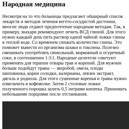
Народная медицина
Несмотря на то что больницы предлагают обширный список
лекарств и методов лечения вегето-сосудистой дистонии,
многие люди отдают предпочтение народным методам. Так, к
примеру, знахари рекомендуют лечить ВСД глиной. Для этого
нужно каждый день пить раствор одной чайной ложки глины
в теплой воде. Со временем снижать количество глины. Это
поможет вывести из организма шлаки и токсины. Полезно
смешивать употреблять свекольный, морковный и огуречный
соки, в соотношении 1:3:1. Народные целители советуют
применять для терапии отвары трав и корений. Для мужчин
больше подойдут травы — зверобой, омела, плоды
шиповника, корни солодки, валерианы, левзеи экстракт,
дягиль и родиола. Для этого сушенные коренья и травы нужно
измельчить в кофемолке. Затем 2 столовые ложки
полученного порошка залить 0,5 литрами кипятка. Принимать
небольшими порциями после отстаивания.