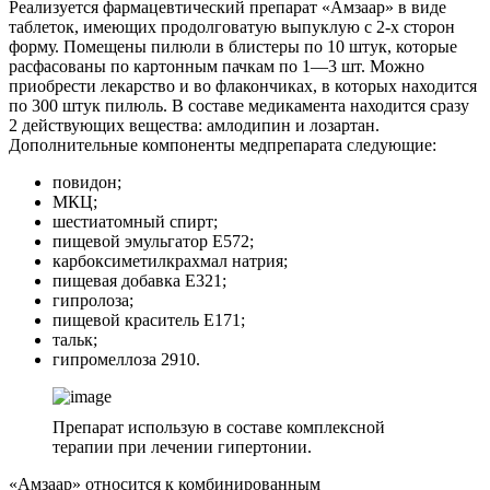
Реализуется фармацевтический препарат «Амзаар» в виде
таблеток, имеющих продолговатую выпуклую с 2-х сторон
форму. Помещены пилюли в блистеры по 10 штук, которые
расфасованы по картонным пачкам по 1—3 шт. Можно
приобрести лекарство и во флакончиках, в которых находится
по 300 штук пилюль. В составе медикамента находится сразу
2 действующих вещества: амлодипин и лозартан.
Дополнительные компоненты медпрепарата следующие:
повидон;
МКЦ;
шестиатомный спирт;
пищевой эмульгатор Е572;
карбоксиметилкрахмал натрия;
пищевая добавка Е321;
гипролоза;
пищевой краситель Е171;
тальк;
гипромеллоза 2910.
Препарат использую в составе комплексной
терапии при лечении гипертонии.
«Амзаар» относится к комбинированным