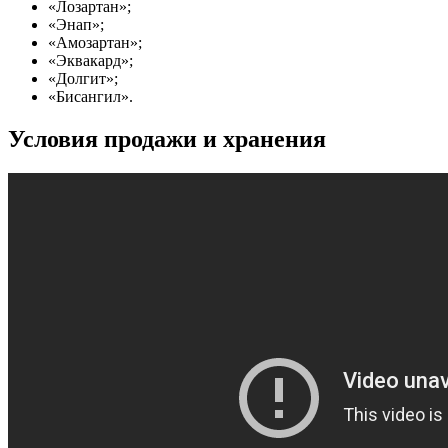
«Лозартан»;
«Энап»;
«Амозартан»;
«Эквакард»;
«Долгит»;
«Бисангил».
Условия продажи и хранения