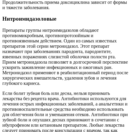
Продолжительность приема доксициклина зависит от формы
и тяжести заболевания.
Нитроимидазоловые
Препараты группы нитроимидазолов обладают
противомикробным, противопротозойным и
противоязвенным действием. Один из самых известных
препаратов этой серии метронидазол. Этот препарат
назначают при заболеваниях пародонта, пародонтите,
язвенных поражениях слизистой оболочки полости рта.
Прием метронидазола позволяет в долгосрочной перспективе
ускорить заживление инфекционных и ожоговых ран.
Метронидазол применяют в реабилитационный период после
хирургических вмешательств, удаления зубов и лечения
глубокого кариеса.
Если болит зубная боль или десна, нельзя принимать
лекарства без рецепта врача. Антибиотики используются для
лечения острых инфекционных заболеваний, а анальгетики и
противовоспалительные средства необходимо использовать
для облегчения боли и уменьшения отеков. Антибиотики при
зубной боли и опухших деснах принимают в сочетании с
ибупрофеном или кетановым препаратом. Любые лекарства
следует принимать после консультации с врачом, так как