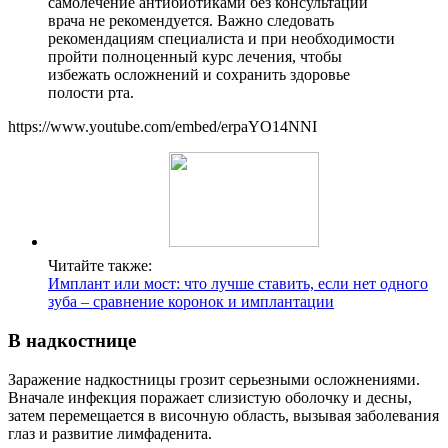
самолечение антибиотиками без консультации
врача не рекомендуется. Важно следовать
рекомендациям специалиста и при необходимости
пройти полноценный курс лечения, чтобы
избежать осложнений и сохранить здоровье
полости рта.
https://www.youtube.com/embed/erpaYO14NNI
Читайте также:
Имплант или мост: что лучше ставить, если нет одного
зуба – сравнение коронок и имплантации
В надкостнице
Заражение надкостницы грозит серьезными осложнениями.
Вначале инфекция поражает слизистую оболочку и десны,
затем перемещается в височную область, вызывая заболевания
глаз и развитие лимфаденита.