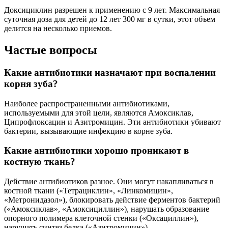
Доксициклин разрешен к применению с 9 лет. Максимальная
суточная доза для детей до 12 лет 300 мг в сутки, этот объем
делится на несколько приемов.
Частые вопросы
Какие антибиотики назначают при воспалении
корня зуба?
Наиболее распространенными антибиотиками,
используемыми для этой цели, являются Амоксиклав,
Ципрофлоксацин и Азитромицин. Эти антибиотики убивают
бактерии, вызывающие инфекцию в корне зуба.
Какие антибиотики хорошо проникают в
костную ткань?
Действие антибиотиков разное. Они могут накапливаться в
костной ткани («Тетрациклин», «Линкомицин»,
«Метронидазол»), блокировать действие ферментов бактерий
(«Амоксиклав», «Амоксициллин»), нарушать образование
опорного полимера клеточной стенки («Оксациллин»),
нарушать синтез белка («Азитромицин»).