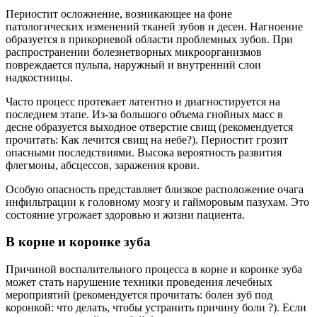
Периостит осложнение, возникающее на фоне
патологических изменений тканей зубов и десен. Нагноение
образуется в прикорневой области проблемных зубов. При
распространении болезнетворных микроорганизмов
повреждается пульпа, наружный и внутренний слои
надкостницы.
Часто процесс протекает латентно и диагностируется на
последнем этапе. Из-за большого объема гнойных масс в
десне образуется выходное отверстие свищ (рекомендуется
прочитать: Как лечится свищ на небе?). Периостит грозит
опасными последствиями. Высока вероятность развития
флегмоны, абсцессов, заражения крови.
Особую опасность представляет близкое расположение очага
инфильтрации к головному мозгу и гайморовым пазухам. Это
состояние угрожает здоровью и жизни пациента.
В корне и коронке зуба
Причиной воспалительного процесса в корне и коронке зуба
может стать нарушение техники проведения лечебных
мероприятий (рекомендуется прочитать: болен зуб под
коронкой: что делать, чтобы устранить причину боли ?). Если