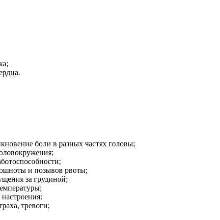
ка;
ердца.
икновение боли в разных частях головы;
головокружения;
аботоспособности;
тошноты и позывов рвоты;
щения за грудиной;
емпературы;
 настроения:
траха, тревоги;