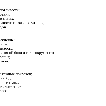
потливости;
рения;
в глазах;
лабости и головокружения;
уха.
цебиение;
ость;
ливость;
оловной боли и головокружения;
зрения;
диной;
е кожных покровов;
ние АД;
ние и пульс;
тоотделение;
ания.