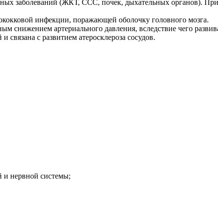
вных заболеваний (ЖКТ, ССС, почек, дыхательных органов). Пр
гококковой инфекции, поражающей оболочку головного мозга.
ным снижением артериального давления, вследствие чего развив
и связана с развитием атеросклероза сосудов.
 и нервной системы;