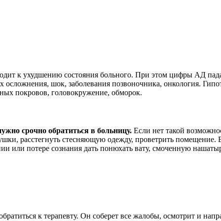
одит к ухудшению состояния больного. При этом цифры АД падаю
их осложнения, шок, заболевания позвоночника, онкология. Гип
жных покровов, головокружение, обморок.
ужно срочно обратиться в больницу.
Если нет такой возможно
душки, расстегнуть стесняющую одежду, проветрить помещение. В
и или потере сознания дать понюхать вату, смоченную нашатыр
.
ратиться к терапевту. Он соберет все жалобы, осмотрит и напр