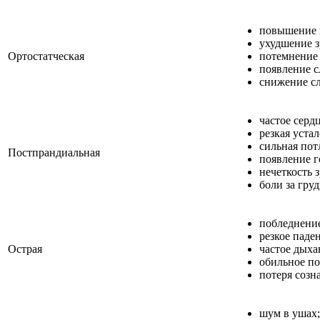
повышение 
ухудшение з
Ортостатческая
потемнение 
появление с
снижение сл
частое серд
резкая устал
сильная пот
Постпрандиальная
появление г
нечеткость 
боли за гру
побледнени
резкое паде
Острая
частое дыха
обильное по
потеря созн
шум в ушах;