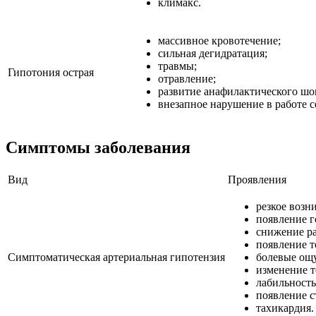
климакс.
массивное кровотечение;
сильная дегидратация;
травмы;
Гипотония острая
отравление;
развитие анафилактического шо
внезапное нарушение в работе с
Симптомы заболевания
Вид
Проявления
резкое возн
появление 
снижение р
появление 
Симптоматическая артериальная гипотензия
болевые ощу
изменение т
лабильность
появление с
тахикардия.