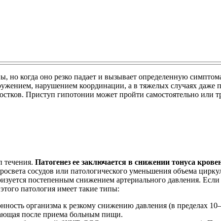
ы, но когда оно резко падает и вызывает определенную симптом
ружением, нарушением координации, а в тяжелых случаях даже п
остков. Приступ гипотонии может пройти самостоятельно или тр
п течения.
Патогенез ее заключается в снижении тонуса крове
просвета сосудов или патологического уменьшения объема цирку
изуется постепенным снижением артериального давления. Если 
того патология имеет такие типы:
онность организма к резкому снижению давления (в пределах 10
кающая после приема больным пищи.