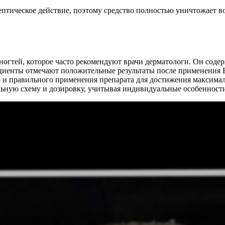
птическое действие, поэтому средство полностью уничтожает во
 ногтей, которое часто рекомендуют врачи дерматологи. Он соде
иенты отмечают положительные результаты после применения Б
 и правильного применения препарата для достижения максимал
льную схему и дозировку, учитывая индивидуальные особенност