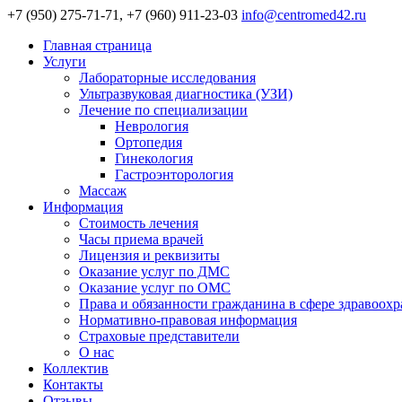
+7 (950) 275-71-71, +7 (960) 911-23-03
info@centromed42.ru
Главная страница
Услуги
Лабораторные исследования
Ультразвуковая диагностика (УЗИ)
Лечение по специализации
Неврология
Ортопедия
Гинекология
Гастроэнторология
Массаж
Информация
Стоимость лечения
Часы приема врачей
Лицензия и реквизиты
Оказание услуг по ДМС
Оказание услуг по ОМС
Права и обязанности гражданина в сфере здравоох
Нормативно-правовая информация
Страховые представители
О нас
Коллектив
Контакты
Отзывы