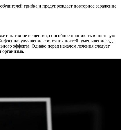
збудителей грибка и предупреждает повторное заражение.
ржит активное вещество, способное проникать в ногтевую
ифосина: улучшение состояния ногтей, уменьшение зуда
ьного эффекта. Однако перед началом лечения следует
и организма.