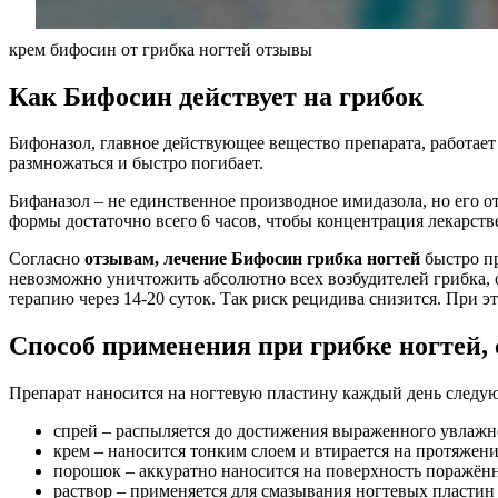
крем бифосин от грибка ногтей отзывы
Как Бифосин действует на грибок
Бифоназол, главное действующее вещество препарата, работает
размножаться и быстро погибает.
Бифаназол – не единственное производное имидазола, но его 
формы достаточно всего 6 часов, чтобы концентрация лекарстве
Согласно
отзывам, лечение Бифосин грибка ногтей
быстро пр
невозможно уничтожить абсолютно всех возбудителей грибка, о
терапию через 14-20 суток. Так риск рецидива снизится. При 
Способ применения при грибке ногтей, 
Препарат наносится на ногтевую пластину каждый день следу
спрей – распыляется до достижения выраженного увлажн
крем – наносится тонким слоем и втирается на протяжен
порошок – аккуратно наносится на поверхность поражённ
раствор – применяется для смазывания ногтевых пласти