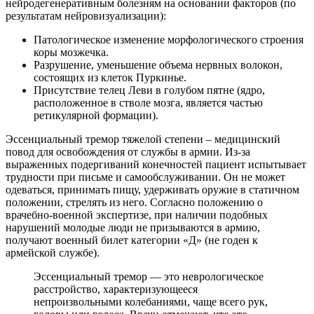
нейродегенеративным болезням на основании факторов (по
результатам нейровизуализации):
Патологическое изменение морфологического строения
коры мозжечка.
Разрушение, уменьшение объема нервных волокон,
состоящих из клеток Пуркинье.
Присутствие телец Леви в голубом пятне (ядро,
расположенное в стволе мозга, является частью
ретикулярной формации).
Эссенциальный тремор тяжелой степени – медицинский
повод для освобождения от службы в армии. Из-за
выраженных подергиваний конечностей пациент испытывает
трудности при письме и самообслуживании. Он не может
одеваться, принимать пищу, удерживать оружие в статичном
положении, стрелять из него. Согласно положению о
врачебно-военной экспертизе, при наличии подобных
нарушений молодые люди не призываются в армию,
получают военный билет категории «Д» (не годен к
армейской службе).
Эссенциальный тремор — это неврологическое
расстройство, характеризующееся
непроизвольными колебаниями, чаще всего рук,