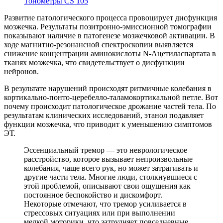
Тонометры CS 105
Развитие патологического процесса провоцирует дисфункция
мозжечка. Результаты позитронно-эмиссионной томографии
показывают наличие в патогенезе мозжечковой активации. В
ходе магнитно-резонансной спектроскопии выявляется
снижение концентрации аминокислоты N-Ацетиласпартата в
тканях мозжечка, что свидетельствует о дисфункции
нейронов.
В результате нарушений происходят ритмичные колебания в
кортикально-понто-церебелло-таламокортикальной петле. Вот
почему происходит патологическое дрожание частей тела. По
результатам клинических исследований, этанол подавляет
функции мозжечка, что приводит к уменьшению симптомов
ЭТ.
Эссенциальный тремор — это неврологическое
расстройство, которое вызывает непроизвольные
колебания, чаще всего рук, но может затрагивать и
другие части тела. Многие люди, столкнувшиеся с
этой проблемой, описывают свои ощущения как
постоянное беспокойство и дискомфорт.
Некоторые отмечают, что тремор усиливается в
стрессовых ситуациях или при выполнении
мелкой моторики, что затрудняет повседневные