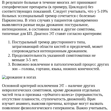
В результате больные в течение многих лет принимают
специфические препараты (к примеру, Циклодол) без
соответствующих показаний. Следует учитывать, что у 5-19%
больных эссенциальный тремор сочетается с болезнью
Паркинсона. В этих случаях у пациентов одновременно
выявляются разные виды дрожания: постуральное,
интенционное, в состоянии покоя и другие симптомы,
типичные для БП. Диагноз ЭТ ставят согласно критериям:
Постуральный тремор двустороннего типа,
затрагивающий области кистей и предплечий, может
сопровождаться интенционным дрожанием.
Продолжительность указанной симптоматики не
меньше 3-5 лет.
Возможно вовлечение в патологический процесс других
зон – головы, гортани, языка, нижних конечностей.
Основной критерий исключения ЭТ – наличие других
неврологических симптомов, кроме дрожания отдельных
частей тела и признака «зубчатого колеса» (прерывистость,
отсутствие плавности, ступенчатость движений). Врач
изучает анамнез, выясняя причины, которые могут вызвать
появление физиологического гиперкинеза. Важно учитывать,