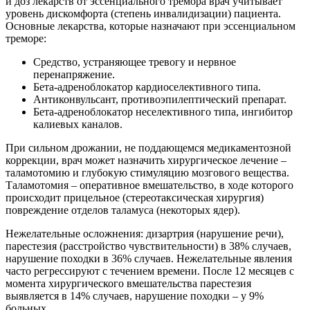
и доз лекарств от эссенциального тремора врач учитывает
уровень дискомфорта (степень инвалидизации) пациента.
Основные лекарства, которые назначают при эссенциальном
треморе:
Средство, устраняющее тревогу и нервное
перенапряжение.
Бета-адреноблокатор кардиоселективного типа.
Антиконвульсант, противоэпилептический препарат.
Бета-адреноблокатор неселективного типа, ингибитор
калиевых каналов.
При сильном дрожании, не поддающемся медикаментозной
коррекции, врач может назначить хирургическое лечение –
таламотомию и глубокую стимуляцию мозгового вещества.
Таламотомия – оперативное вмешательство, в ходе которого
происходит прицельное (стереотаксическая хирургия)
повреждение отделов таламуса (некоторых ядер).
Нежелательные осложнения: дизартрия (нарушение речи),
парестезия (расстройство чувствительности) в 38% случаев,
нарушение походки в 36% случаев. Нежелательные явления
часто регрессируют с течением времени. После 12 месяцев с
момента хирургического вмешательства парестезия
выявляется в 14% случаев, нарушение походки – у 9%
больных.