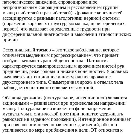
патологическое движение, спровоцированное
непроизвольным сокращением и расслаблением группы
мышц сгибателей и разгибателей). Дрожание конечностей
ассоциируется с разными патологиями нервной системы
(поражение корковых структур, мозжечка, периферических
нервов), что вызывает определенные трудности при
дифференциальной диагностике и выяснении этиологических
причин.
Эссенциальный тремор – это такое заболевание, которое
отличается медленным прогрессированием, что придает
особую значимость ранней диагностике. Патология
характеризуется самопроизвольным дрожанием кистей рук,
предплечий, реже головы и нижних конечностей. У больных
выявляется интенционное и постуральное дрожание
двухстороннего типа. Симметричная дрожь в отделах тела
наблюдается постоянно и является заметной.
Оба вида дрожания (постуральное, интенционное) являются
акционными – развиваются при произвольном напряжении
мышц. Постуральное возникает на фоне напряжения
мускулатуры в статической позе (при попытке удерживать
равновесие в заданном положении). Интенционное возникает
при совершении целенаправленных движений, обычно
усиливается по мере приближения к цели. ЭТ относится к