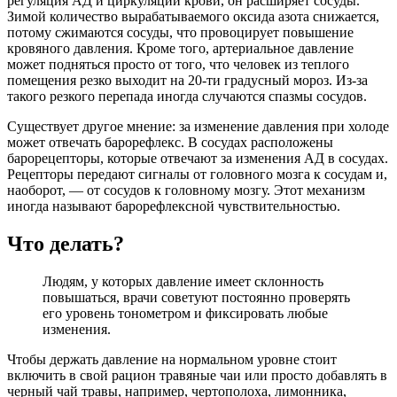
регуляция АД и циркуляции крови, он расширяет сосуды.
Зимой количество вырабатываемого оксида азота снижается,
потому сжимаются сосуды, что провоцирует повышение
кровяного давления. Кроме того, артериальное давление
может подняться просто от того, что человек из теплого
помещения резко выходит на 20-ти градусный мороз. Из-за
такого резкого перепада иногда случаются спазмы сосудов.
Существует другое мнение: за изменение давления при холоде
может отвечать барорефлекс. В сосудах расположены
барорецепторы, которые отвечают за изменения АД в сосудах.
Рецепторы передают сигналы от головного мозга к сосудам и,
наоборот, — от сосудов к головному мозгу. Этот механизм
иногда называют барорефлексной чувствительностью.
Что делать?
Людям, у которых давление имеет склонность
повышаться, врачи советуют постоянно проверять
его уровень тонометром и фиксировать любые
изменения.
Чтобы держать давление на нормальном уровне стоит
включить в свой рацион травяные чаи или просто добавлять в
черный чай травы, например, чертополоха, лимонника,