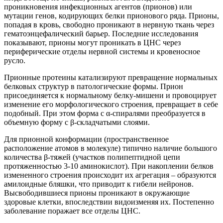
проникновения инфекционных агентов (прионов) или
мутации генов, кодирующих белки прионового ряда. Прионы,
попадая в кровь, свободно проникают в нервную ткань через
гематоэнцефалический барьер. Последние исследования
показывают, прионы могут проникать в ЦНС через
периферические отделы нервной системы и кровеносное
русло.
Прионные протеины катализируют превращение нормальных
белковых структур в патологические формы. Прион
присоединяется к нормальному белку-мишени и провоцирует
изменение его морфологического строения, превращает в себе
подобный. При этом форма с α-спиралями преобразуется в
объемную форму с β-складчатыми слоями.
Для прионной конформации (пространственное
расположение атомов в молекуле) типично наличие большого
количества β-тяжей (участков полипептидной цепи
протяженностью 3-10 аминокислот). При накоплении белков
измененного строения происходит их агрегация – образуются
амилоидные бляшки, что приводит к гибели нейронов.
Высвободившиеся прионы проникают в окружающие
здоровые клетки, впоследствии видоизменяя их. Постепенно
заболевание поражает все отделы ЦНС.