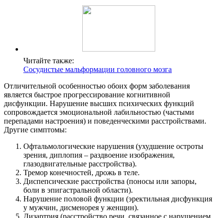
Читайте также:
Сосудистые мальформации головного мозга
Отличительной особенностью обоих форм заболевания
является быстрое прогрессирование когнитивной
дисфункции. Нарушение высших психических функций
сопровождается эмоциональной лабильностью (частыми
перепадами настроения) и поведенческими расстройствами.
Другие симптомы:
Офтальмологические нарушения (ухудшение остроты
зрения, диплопия – раздвоение изображения,
глазодвигательные расстройства).
Тремор конечностей, дрожь в теле.
Диспепсические расстройства (поносы или запоры,
боли в эпигастральной области).
Нарушение половой функции (эректильная дисфункция
у мужчин, дисменорея у женщин).
Дизартрия (расстройство речи, связанное с нарушением