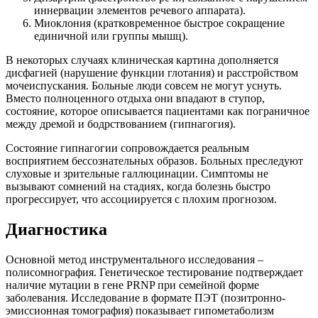
иннервации элементов речевого аппарата).
Миоклония (кратковременное быстрое сокращение
единичной или группы мышц).
В некоторых случаях клиническая картина дополняется
дисфагией (нарушение функции глотания) и расстройством
мочеиспускания. Больные люди совсем не могут уснуть.
Вместо полноценного отдыха они впадают в ступор,
состояние, которое описывается пациентами как пограничное
между дремой и бодрствованием (гипнагогия).
Состояние гипнагогии сопровождается реальным
восприятием бессознательных образов. Больных преследуют
слуховые и зрительные галлюцинации. Симптомы не
вызывают сомнений на стадиях, когда болезнь быстро
прогрессирует, что ассоциируется с плохим прогнозом.
Диагностика
Основной метод инструментального исследования –
полисомнография. Генетическое тестирование подтверждает
наличие мутации в гене PRNP при семейной форме
заболевания. Исследование в формате ПЭТ (позитронно-
эмиссионная томография) показывает гипометаболизм