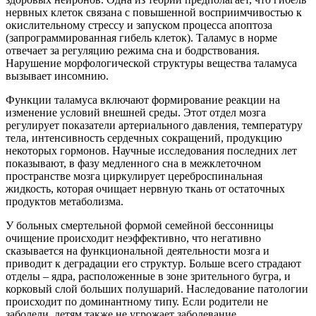
нервных клеток связана с повышенной восприимчивостью к
окислительному стрессу и запуском процесса апоптоза
(запрограммированная гибель клеток). Таламус в норме
отвечает за регуляцию режима сна и бодрствования.
Нарушение морфологической структуры вещества таламуса
вызывает инсомнию.
Функции таламуса включают формирование реакции на
изменение условий внешней среды. Этот отдел мозга
регулирует показатели артериального давления, температуру
тела, интенсивность сердечных сокращений, продукцию
некоторых гормонов. Научные исследования последних лет
показывают, в фазу медленного сна в межклеточном
пространстве мозга циркулирует цереброспинальная
жидкость, которая очищает нервную ткань от остаточных
продуктов метаболизма.
У больных смертельной формой семейной бессонницы
очищение происходит неэффективно, что негативно
сказывается на функциональной деятельности мозга и
приводит к деградации его структур. Больше всего страдают
отделы – ядра, расположенные в зоне зрительного бугра, и
корковый слой больших полушарий. Наследование патологии
происходит по доминантному типу. Если родители не
заболели, детям также не угрожает заболевание.