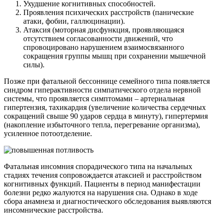
Ухудшение когнитивных способностей.
Проявления психических расстройств (панические
атаки, фобии, галлюцинации).
Атаксия (моторная дисфункция, проявляющаяся
отсутствием согласованности движений, что
спровоцировано нарушением взаимосвязанного
сокращения группы мышц при сохранении мышечной
силы).
Позже при фатальной бессоннице семейного типа появляется
синдром гиперактивности симпатического отдела нервной
системы, что проявляется симптомами – артериальная
гипертензия, тахикардия (увеличение количества сердечных
сокращений свыше 90 ударов сердца в минуту), гипертермия
(накопление избыточного тепла, перегревание организма),
усиленное потоотделение.
Фатальная инсомния спорадического типа на начальных
стадиях течения сопровождается атаксией и расстройством
когнитивных функций. Пациенты в период манифестации
болезни редко жалуются на нарушения сна. Однако в ходе
сбора анамнеза и диагностического обследования выявляются
инсомнические расстройства.