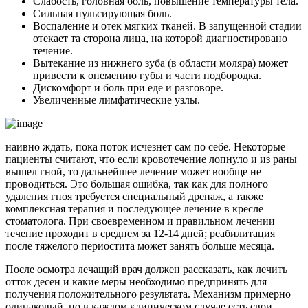
Слабость, головная боль, повышение температуры тела.
Сильная пульсирующая боль.
Воспаление и отек мягких тканей. В запущенной стадии
отекает та сторона лица, на которой диагностировано
течение.
Вытекание из нижнего зуба (в области моляра) может
привести к онемению губы и части подбородка.
Дискомфорт и боль при еде и разговоре.
Увеличенные лимфатические узлы.
наивно ждать, пока поток исчезнет сам по себе. Некоторые
пациенты считают, что если кровотечение лопнуло и из раны
вышел гной, то дальнейшее лечение может вообще не
проводиться. Это большая ошибка, так как для полного
удаления гноя требуется специальный дренаж, а также
комплексная терапия и последующее лечение в кресле
стоматолога. При своевременном и правильном лечении
течение проходит в среднем за 12-14 дней; реабилитация
после тяжелого периостита может занять больше месяца.
После осмотра лечащий врач должен рассказать, как лечить
отток десен и какие меры необходимо предпринять для
получения положительного результата. Механизм примерно
одинаковый, но в каждом клиническом случае есть свои