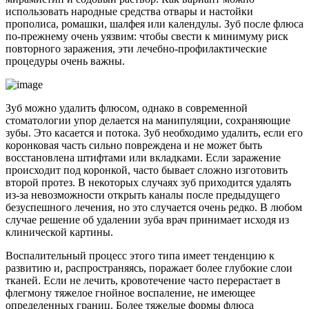
использовать народные средства отвары и настойки
прополиса, ромашки, шалфея или календулы. Зуб после флюса
по-прежнему очень уязвим: чтобы свести к минимуму риск
повторного заражения, эти лечебно-профилактические
процедуры очень важны.
Зуб можно удалить флюсом, однако в современной
стоматологии упор делается на манипуляции, сохраняющие
зубы. Это касается и потока. Зуб необходимо удалить, если его
коронковая часть сильно повреждена и не может быть
восстановлена ​​штифтами или вкладками. Если заражение
происходит под коронкой, часто бывает сложно изготовить
второй протез. В некоторых случаях зуб приходится удалять
из-за невозможности открыть каналы после предыдущего
безуспешного лечения, но это случается очень редко. В любом
случае решение об удалении зуба врач принимает исходя из
клинической картины.
Воспалительный процесс этого типа имеет тенденцию к
развитию и, распространяясь, поражает более глубокие слои
тканей. Если не лечить, кровотечение часто перерастает в
флегмону тяжелое гнойное воспаление, не имеющее
определенных границ. Более тяжелые формы флюса