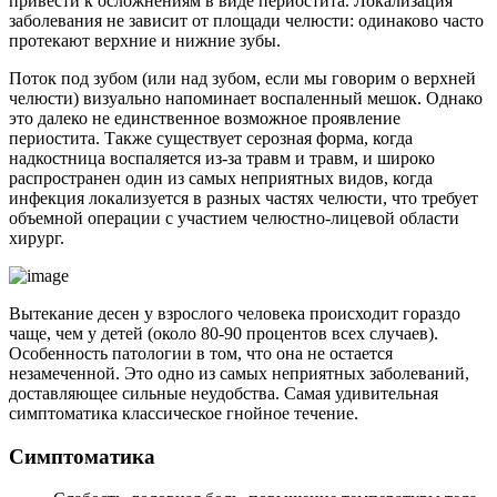
привести к осложнениям в виде периостита. Локализация
заболевания не зависит от площади челюсти: одинаково часто
протекают верхние и нижние зубы.
Поток под зубом (или над зубом, если мы говорим о верхней
челюсти) визуально напоминает воспаленный мешок. Однако
это далеко не единственное возможное проявление
периостита. Также существует серозная форма, когда
надкостница воспаляется из-за травм и травм, и широко
распространен один из самых неприятных видов, когда
инфекция локализуется в разных частях челюсти, что требует
объемной операции с участием челюстно-лицевой области
хирург.
Вытекание десен у взрослого человека происходит гораздо
чаще, чем у детей (около 80-90 процентов всех случаев).
Особенность патологии в том, что она не остается
незамеченной. Это одно из самых неприятных заболеваний,
доставляющее сильные неудобства. Самая удивительная
симптоматика классическое гнойное течение.
Симптоматика