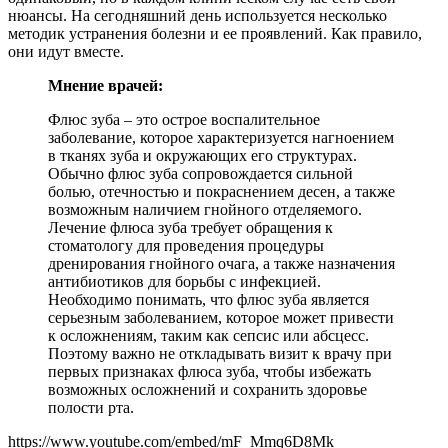
нюансы. На сегодняшний день используется несколько
методик устранения болезни и ее проявлений. Как правило,
они идут вместе.
Мнение врачей:
Флюс зуба – это острое воспалительное
заболевание, которое характеризуется нагноением
в тканях зуба и окружающих его структурах.
Обычно флюс зуба сопровождается сильной
болью, отечностью и покраснением десен, а также
возможным наличием гнойного отделяемого.
Лечение флюса зуба требует обращения к
стоматологу для проведения процедуры
дренирования гнойного очага, а также назначения
антибиотиков для борьбы с инфекцией.
Необходимо понимать, что флюс зуба является
серьезным заболеванием, которое может привести
к осложнениям, таким как сепсис или абсцесс.
Поэтому важно не откладывать визит к врачу при
первых признаках флюса зуба, чтобы избежать
возможных осложнений и сохранить здоровье
полости рта.
https://www.youtube.com/embed/mF_Mmq6D8Mk