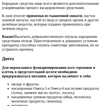
Народные средства чаще всего являются дополнительными
ускоряющими процесс выздоровления средствами.
К ним относят
примочки из тыквенной мякоти
, настои
луковой шелухи, настой из меда и грецких орехов и другие
целебные рецепты, которые издавна применялись при
лечении недуга.
Важно!
Вылечить доброкачественную опухоль народными
средствами нельзя. Приготовленные в домашних условиях
препараты способны снизить симптомы заболевания, но не
устранить причину.
Диета
Для нормального функционирования всех гормонов и
клеток в предстательной железе необходимо
придерживаться питания, которое включает в себя:
овощи и фрукты;
насыщенные Омега-3 и Омега-6 кислотами продукты
(тунец, льняное масло, палтус, лосось);
насыщенные цинком продукты (яйца, моллюски,
молочные продукты, свинина);
витамины