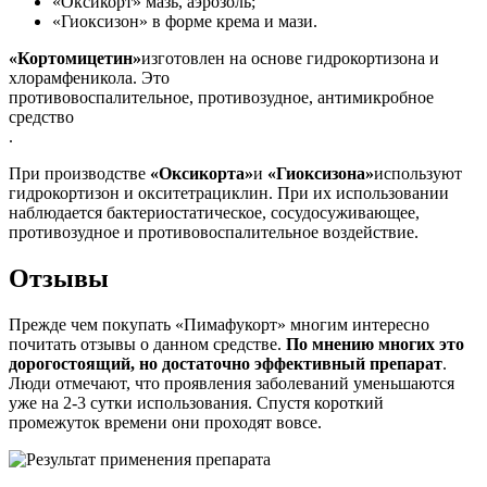
«Оксикорт» мазь, аэрозоль;
«Гиоксизон» в форме крема и мази.
«Кортомицетин»
изготовлен на основе гидрокортизона и
хлорамфеникола. Это
противовоспалительное, противозудное, антимикробное
средство
.
При производстве
«Оксикорта»
и
«Гиоксизона»
используют
гидрокортизон и окситетрациклин. При их использовании
наблюдается бактериостатическое, сосудосуживающее,
противозудное и противовоспалительное воздействие.
Отзывы
Прежде чем покупать «Пимафукорт» многим интересно
почитать отзывы о данном средстве.
По мнению многих это
дорогостоящий, но достаточно эффективный препарат
.
Люди отмечают, что проявления заболеваний уменьшаются
уже на 2-3 сутки использования. Спустя короткий
промежуток времени они проходят вовсе.