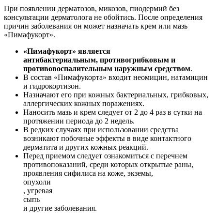
При появлении дерматозов, микозов, пиодермий без
консультации дерматолога не обойтись. После определения
причин заболевания он может назначать крем или мазь
«Пимафукорт».
«Пимафукорт» является
антибактериальным, противогрибковым и
противовоспалительным наружным средством
.
В состав «Пимафукорта» входит неомицин, натамицин
и гидрокортизон.
Назначают его при кожных бактериальных, грибковых,
аллергических кожных поражениях.
Наносить мазь и крем следует от 2 до 4 раз в сутки на
протяжении периода до 2 недель.
В редких случаях при использовании средства
возникают побочные эффекты в виде контактного
дерматита и других кожных реакций.
Перед приемом следует ознакомиться с перечнем
противопоказаний, среди которых открытые раны,
проявления сифилиса на коже, экземы,
опухоли
, угревая
сыпь
и другие заболевания.