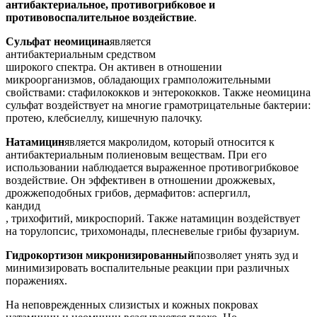
антибактериальное, противогрибковое и
противовоспалительное воздействие
.
Сульфат неомицина
является
антибактериальным средством
широкого спектра. Он активен в отношении
микроорганизмов, обладающих грамположительными
свойствами: стафилококков и энтерококков. Также неомицина
сульфат воздействует на многие грамотрицательные бактерии:
протею, клебсиеллу, кишечную палочку.
Натамицин
является макролидом, который относится к
антибактериальным полиеновым веществам. При его
использовании наблюдается выраженное противогрибковое
воздействие. Он эффективен в отношении дрожжевых,
дрожжеподобных грибов, дермафитов: аспергилл,
кандид
, трихофитий, микроспорий. Также натамицин воздействует
на торулопсис, трихомонады, плесневелые грибы фузариум.
Гидрокортизон микронизированный
позволяет унять зуд и
минимизировать воспалительные реакции при различных
поражениях.
На неповрежденных слизистых и кожных покровах