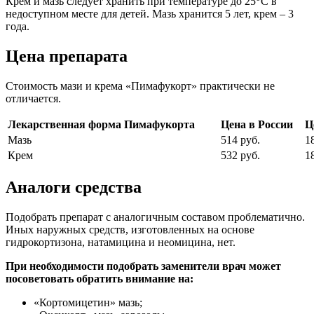
Крем и мазь следует хранить при температуре до 25
С в
недоступном месте для детей. Мазь хранится 5 лет, крем – 3
года.
Цена препарата
Стоимость мази и крема «Пимафукорт» практически не
отличается.
Лекарственная форма Пимафукорта
Цена в России
Ц
Мазь
514 руб.
1
Крем
532 руб.
1
Аналоги средства
Подобрать препарат с аналогичным составом проблематично.
Иных наружных средств, изготовленных на основе
гидрокортизона, натамицина и неомицина, нет.
При необходимости подобрать заменители врач может
посоветовать обратить внимание на:
«Кортомицетин» мазь;