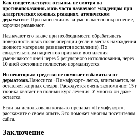
Как свидетельствуют отзывы, не смотря на
противопоказания, мазь часто назначают младенцам при
аллергических кожных реакциях, атопическом
дераматите
. При нанесении мази уменьшается покраснение,
корочки размякают.
Назначают его также при необходимости обрабатывать
поверхность швов после операции (если в местах нахождения
шовного материала развивается воспаление). По
свидетельствам пациентов признаки воспаления
уменьшаются дней через 5 регулярного использования, через
10 дней состояние полностью нормализуется.
Но некоторым средство не помогает избавиться от
дерматозов.
Наносится «Пимафукорт» легко, впитывается, не
оставляет жирных следов. Расходуется очень экономично: 15 г
тюбика хватает на полный курс лечения. У многих он даже
остается.
Если вы использовали когда-то препарат «Пимафукорт»,
расскажите о своем опыте. Это поможет многим посетителям
сайта.
Заключение