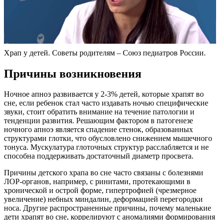
Храп у детей. Советы родителям – Союз педиатров России.
Причины возникновения
Ночное апноэ развивается у 2-3% детей, которые храпят во
сне, если ребенок стал часто издавать ночью специфические
звуки, стоит обратить внимание на течение патологии и
тенденции развития. Решающим фактором в патогенезе
ночного апноэ является спадение стенок, образованных
структурами глотки, что обусловлено снижением мышечного
тонуса. Мускулатура глоточных структур расслабляется и не
способна поддерживать достаточный диаметр просвета.
Причины детского храпа во сне часто связаны с болезнями
ЛОР-органов, например, с ринитами, протекающими в
хронической и острой форме, гипертрофией (чрезмерное
увеличение) небных миндалин, деформацией перегородки
носа. Другие распространенные причины, почему маленькие
дети храпят во сне, коррелируют с аномалиями формирования