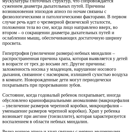
мускулатуры глоточных структур, что сопровождается
сужением диаметра дыхательных путей. Причины
возникновения эпизодов апноэ по ночам связаны с
физиологическими и патологическими факторами. В первом
случае речь идет о чрезмерной физической усталости,
положении тела во сне, когда лицо направлено вверх, во
втором – о сокращении диаметра дыхательных путей и
ослаблении мышц, обеспечивающих достаточную ширину
просвета.
Гипертрофия (увеличение размера) небных миндалин –
распространенная причина храпа, которая выявляется у детей
в возрасте от трех до восьми лет. Другие причины:
заложенность носика у младенцев, нарушение носового
дыхания, связанное с насморком, излишней сухостью воздуха
в комнате. Новорожденные дети могут периодически
похрапывать при прорезывании зубов.
Состояние, когда годовалый ребенок похрапывает, иногда
обусловлено краниофациальными аномалиями (макроцефалия
– увеличение размеров черепной коробки, микроцефалия –
уменьшение размеров черепной коробки). Храп у ребенка
возникает при ангине (тонзиллите), которая характеризуется
воспалением в области небных миндалин.
Редко ночное апноэ и храп связаны с нервно-мышечными