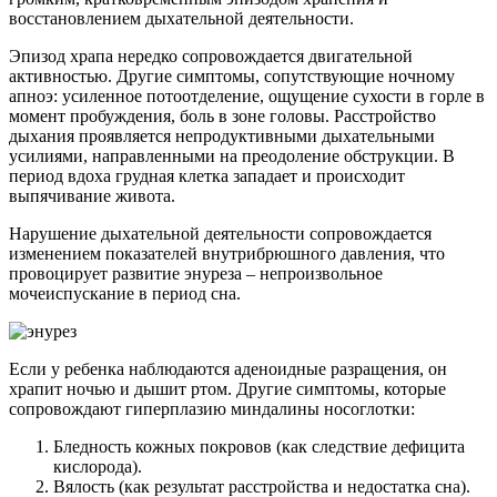
восстановлением дыхательной деятельности.
Эпизод храпа нередко сопровождается двигательной
активностью. Другие симптомы, сопутствующие ночному
апноэ: усиленное потоотделение, ощущение сухости в горле в
момент пробуждения, боль в зоне головы. Расстройство
дыхания проявляется непродуктивными дыхательными
усилиями, направленными на преодоление обструкции. В
период вдоха грудная клетка западает и происходит
выпячивание живота.
Нарушение дыхательной деятельности сопровождается
изменением показателей внутрибрюшного давления, что
провоцирует развитие энуреза – непроизвольное
мочеиспускание в период сна.
Если у ребенка наблюдаются аденоидные разращения, он
храпит ночью и дышит ртом. Другие симптомы, которые
сопровождают гиперплазию миндалины носоглотки:
Бледность кожных покровов (как следствие дефицита
кислорода).
Вялость (как результат расстройства и недостатка сна).