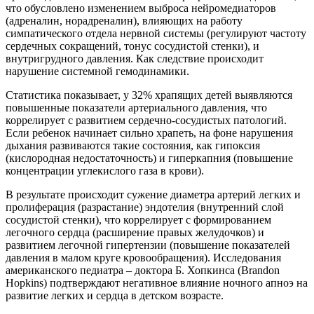
что обусловлено изменением выброса нейромедиаторов
(адреналин, норадреналин), влияющих на работу
симпатического отдела нервной системы (регулируют частоту
сердечных сокращений, тонус сосудистой стенки), и
внутригрудного давления. Как следствие происходит
нарушение системной гемодинамики.
Статистика показывает, у 32% храпящих детей выявляются
повышенные показатели артериального давления, что
коррелирует с развитием сердечно-сосудистых патологий.
Если ребенок начинает сильно храпеть, на фоне нарушения
дыхания развиваются такие состояния, как гипоксия
(кислородная недостаточность) и гиперкапния (повышение
концентрации углекислого газа в крови).
В результате происходит сужение диаметра артерий легких и
пролиферация (разрастание) эндотелия (внутренний слой
сосудистой стенки), что коррелирует с формированием
легочного сердца (расширение правых желудочков) и
развитием легочной гипертензии (повышение показателей
давления в малом круге кровообращения). Исследования
американского педиатра – доктора Б. Хопкинса (Brandon
Hopkins) подтверждают негативное влияние ночного апноэ на
развитие легких и сердца в детском возрасте.