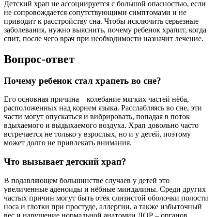
Детский храп не ассоциируется с большой опасностью, если
не сопровождается сопутствующими симптомами и не
приводит к расстройству сна. Чтобы исключить серьезные
заболевания, нужно выяснить, почему ребенок храпит, когда
спит, после чего врач при необходимости назначит лечение.
Вопрос-ответ
Почему ребенок стал храпеть во сне?
Его основная причина – колебание мягких частей нёба,
расположенных над корнем языка. Расслабляясь во сне, эти
части могут опускаться и вибрировать, попадая в поток
вдыхаемого и выдыхаемого воздуха. Храп довольно часто
встречается не только у взрослых, но и у детей, поэтому
может долго не привлекать внимания.
Что вызывает детский храп?
В подавляющем большинстве случаев у детей это
увеличенные аденоиды и нёбные миндалины. Среди других
частых причин могут быть отёк слизистой оболочки полости
носа и глотки при простуде, аллергии, а также избыточный
вес и нарушение нормальной анатомии ЛОР – органов.