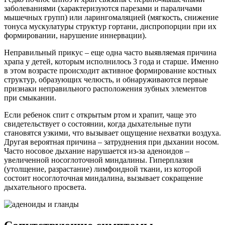
заболеваниями (характеризуются парезами и параличами
мышечных групп) или ларингомаляцией (мягкость, снижение
тонуса мускулатуры структур гортани, диспропорции при их
формировании, нарушение иннервации).
Неправильный прикус – еще одна часто выявляемая причина
храпа у детей, которым исполнилось 3 года и старше. Именно
в этом возрасте происходит активное формирование костных
структур, образующих челюсть, и обнаруживаются первые
признаки неправильного расположения зубных элементов
при смыкании.
Если ребенок спит с открытым ртом и храпит, чаще это
свидетельствует о состоянии, когда дыхательные пути
становятся узкими, что вызывает ощущение нехватки воздуха.
Другая вероятная причина – затруднения при дыхании носом.
Часто носовое дыхание нарушается из-за аденоидов –
увеличенной носоглоточной миндалины. Гиперплазия
(утолщение, разрастание) лимфоидной ткани, из которой
состоит носоглоточная миндалина, вызывает сокращение
дыхательного просвета.