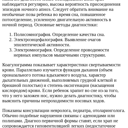
наблюдается регулярно, высока вероятность присоединения
эпизодов ночного апноэ. Следует обратить внимание на
необычные позы ребенка во время сна, повышенное
потоотделение, усиленную двигательную активность в
ночной период. Основные методы диагностики:
Полисомнография. Определение качества сна.
Электроэнцефалография. Выявление очагов
эпилептической активности.
Электромиография. Определение проводимости
нервных импульсов мышечными структурами.
Коагулограмма показывает характеристики свертываемости
крови. Параллельно изучается функция дыхания (объем
ороназального потока вдыхаемого воздуха, характер
дыхательных движений, выполняемых грудной клеткой и
брюшной полостью) и степень оксигенации (насыщения
кислородом) крови. Если ребенок храпит во сне из-за того,
что у него заложен нос, нужно делать диагностику, чтобы
выяснить причины непроходимости носовых ходов.
Показаны консультации невролога, педиатра, отоларинголога.
Обычно подобные нарушения связаны с аденоидами или
полипами. Диагноз первичной формы ставят, если храп не
сопровождается гиповентиляцией легких (недостаточное