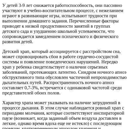
У детей 3-9 лет снижается работоспособность, они пассивно
участвуют в учебно-воспитательном процессе, с нежеланием
играют в развивающие игры, испытывают трудности при
выполнении домашнего задания. Перечисленные факторы
приводят к низкой продуктивности занятий в группах
детского сада и ухудшению школьной успеваемости, что
сопровождается замедлением психического и физического
развития детей.
Детский храп, который ассоциируется с расстройством сна,
может спровоцировать сбои в работе сердечно-сосудистой
системы и появление поведенческих нарушений. Нередко
храп у ребенка свидетельствует о наличии серьезных
заболеваний, протекающих латентно. Синдром ночного апноэ
обструктивного типа обусловлен частичной непроходимостью
дыхательных путей. Распространенность ночного апноэ
составляет 0,7-3%, встречается с одинаковой частотой среди
представителей обоих полов.
Характер храпа может указывать на наличие затруднений в
процессе дыхания. В этом случае наблюдается ровный храп с
периодами молчания, которые соответствуют инспираторной
паузе (возникает, когда заданный объем воздуха доставлен в
легкие, однако время вдоха еще не истекло) с последующим
громким, кратковременным эпизодом храпения и