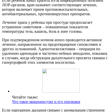
Если ребенок начал храпеть из-за инфекционных болезней
ЛОР-органов, врач назначит соответствующее лечение,
которое включает прием противовоспалительных,
антибактериальных, противовирусных препаратов.
Лечение храпа у ребенка при простуде предполагает
устранение симптомов – повышенные показатели
температуры тела, кашель, боль в зоне головы.
При подтвержденном ночном апноэ проводится активное
лечение, направленное на предотвращение гипоксемии и
других осложнений. Аденотонзилэктомия – операция по
удалению аденоидов и частично небных миндалин, показана
в случаях, когда обструкция дыхательного просвета связана с
гипертрофией этих элементов носоглотки.
Читайте также:
Что такое микроинсульт и его признаки
Если нарушение дыхания связано с аномальным строением