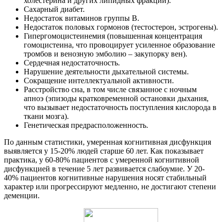
холестерина и других липидных фракций).
Сахарный диабет.
Недостаток витаминов группы B.
Недостаток половых гормонов (тестостерон, эстрогены).
Гипергомоцистеинемия (повышенная концентрация
гомоцистеина, что провоцирует усиленное образование
тромбов и венозную эмболию – закупорку вен).
Сердечная недостаточность.
Нарушение деятельности дыхательной системы.
Сокращение интеллектуальной активности.
Расстройство сна, в том числе связанное с ночным
апноэ (эпизоды кратковременной остановки дыхания,
что вызывает недостаточность поступления кислорода в
ткани мозга).
Генетическая предрасположенность.
По данным статистики, умеренная когнитивная дисфункция
выявляется у 15-20% людей старше 60 лет. Как показывает
практика, у 60-80% пациентов с умеренной когнитивной
дисфункцией в течение 5 лет развивается слабоумие. У 20-
40% пациентов когнитивные нарушения носят стабильный
характер или прогрессируют медленно, не достигают степени
деменции.