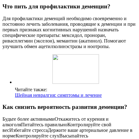
Что пить для профилактики деменции?
Для профилактики деменций необходимо своевременно и
постоянно лечить заболевания, проводящие к деменции и при
первых признаках когнитивных нарушений назначать
специфические препараты: мексидол, проноран,
ривасплегмин (экселон), мемантин (акатинол). Помогают
улучшить обмен ацетилхолинэстразы и ноотропы.
Читайте также:
Шейная невралгия: симптомы и лечение
Как снизить вероятность развития деменции?
Будьте более активнымиОткажитесь от курения и
алкоголяПитайтесь правильноКонтролируйте свой
весИзбегайте стрессаДержите ваше артериальное давление в
нормеКонтролируйте слухВысыпайтесь