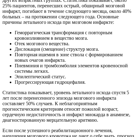
других возрастных группах. Статистика показывает, около
25% пациентов, перенесших острый, обширный мозговой
инфаркт, погибают в течение следующего месяца, около 40%
больных – на протяжении следующего года. Основные
причины летального исхода при мозговом инфаркте:
Геморрагическая трансформация с повторным
кровоизлиянием в вещество мозга.
Отек мозгового вещества.
Дислокация (смещение) структур мозга.
Повторная ишемия в зоне ствола с формированием
новых очагов инфаркта.
Пневмония и тромбоэмболия элементов кровеносной
системы легких.
Эпилептический статус.
Прогрессирующая гидроцефалия.
Статистика показывает, уровень летального исхода спустя 5
лет после перенесенного эпизода мозгового инфаркта
составляет 50% случаев. К неблагоприятным
прогностическим критериям относят пожилой возраст,
сердечную недостаточность и инфаркт миокарда в анамнезе,
диагностированную мерцательную аритмию.
Если после успешного реабилитационного лечения,
нарушения мозгового кровотока не дают о себе знать, прогноз