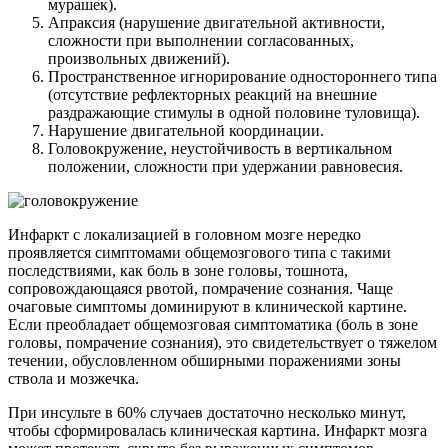
мурашек).
Апраксия (нарушение двигательной активности,
сложности при выполнении согласованных,
произвольных движений).
Пространственное игнорирование одностороннего типа
(отсутствие рефлекторных реакций на внешние
раздражающие стимулы в одной половине туловища).
Нарушение двигательной координации.
Головокружение, неустойчивость в вертикальном
положении, сложности при удержании равновесия.
Инфаркт с локализацией в головном мозге нередко
проявляется симптомами общемозгового типа с такими
последствиями, как боль в зоне головы, тошнота,
сопровождающаяся рвотой, помрачение сознания. Чаще
очаговые симптомы доминируют в клинической картине.
Если преобладает общемозговая симптоматика (боль в зоне
головы, помрачение сознания), это свидетельствует о тяжелом
течении, обусловленном обширными поражениями зоны
ствола и мозжечка.
При инсульте в 60% случаев достаточно несколько минут,
чтобы сформировалась клиническая картина. Инфаркт мозга