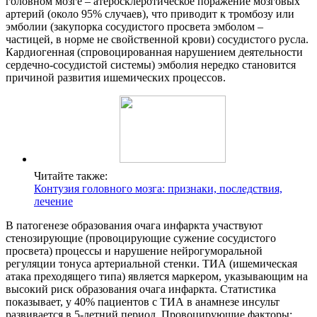
головном мозге – атеросклеротическое поражение мозговых
артерий (около 95% случаев), что приводит к тромбозу или
эмболии (закупорка сосудистого просвета эмболом –
частицей, в норме не свойственной крови) сосудистого русла.
Кардиогенная (спровоцированная нарушением деятельности
сердечно-сосудистой системы) эмболия нередко становится
причиной развития ишемических процессов.
Читайте также:
Контузия головного мозга: признаки, последствия,
лечение
В патогенезе образования очага инфаркта участвуют
стенозирующие (провоцирующие сужение сосудистого
просвета) процессы и нарушение нейрогуморальной
регуляции тонуса артериальной стенки. ТИА (ишемическая
атака преходящего типа) является маркером, указывающим на
высокий риск образования очага инфаркта. Статистика
показывает, у 40% пациентов с ТИА в анамнезе инсульт
развивается в 5-летний период. Провоцирующие факторы: