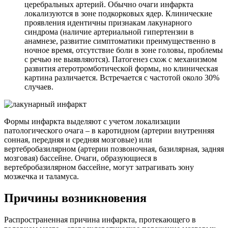
церебральных артерий. Обычно очаги инфаркта
локализуются в зоне подкорковых ядер. Клинические
проявления идентичны признакам лакунарного
синдрома (наличие артериальной гипертензии в
анамнезе, развитие симптоматики преимущественно в
ночное время, отсутствие боли в зоне головы, проблемы
с речью не выявляются). Патогенез схож с механизмом
развития атеротромботической формы, но клиническая
картина различается. Встречается с частотой около 30%
случаев.
Формы инфаркта выделяют с учетом локализации
патологического очага – в каротидном (артерии внутренняя
сонная, передняя и средняя мозговые) или
вертебробазилярном (артерии позвоночная, базилярная, задняя
мозговая) бассейне. Очаги, образующиеся в
вертебробазилярном бассейне, могут затрагивать зону
мозжечка и таламуса.
Причины возникновения
Распространенная причина инфаркта, протекающего в