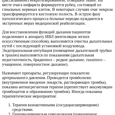
(рассасывание) некротизированной, отмершей ткани. На
месте очага инфаркта формируется рубец, состоящий из
глиальных нервных клеток. В некоторых случаях очаг некроза
трансформируется в кистозную полость. В острую фазу
патологического процесса больные нередко нуждаются в
экстренных мерах медицинской реабилитации.
Для восстановления функций дыхания пациентов
подключают к аппарату ИВЛ (вентиляция легких
искусственным способом), выполняется очистка дыхательных
путей с последующей установкой воздуховода.
Эндотрахеальная интубация (помещение дыхательной трубки
в трахею) выполняется по показаниям (дыхательная
недостаточность, брадипноэ – редкое дыхание, тахипноэ –
учащенное, поверхностное дыхание).
Назначают препараты, регулирующие показатели
артериального давления. Проводится тромболизис
(внутривенное введение лекарств, растворяющих тромбы),
показана антиагрегантная терапия (препятствует аккумуляции
тромбоцитов и образованию тромбов). Иногда показаны
терапевтические мероприятия:
Терапия вазоактивными (сосудорасширяющими)
средствами.
Гиперволемическая гемодилюция (повышенное