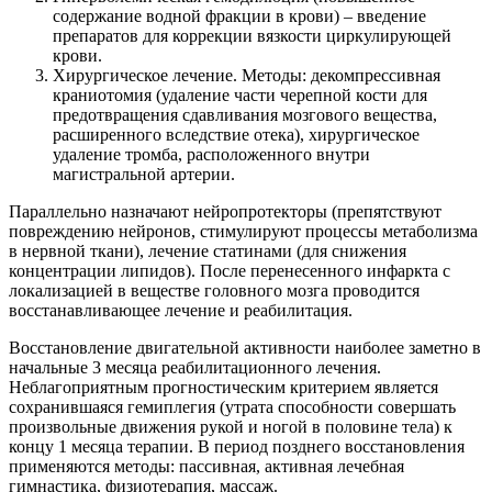
содержание водной фракции в крови) – введение
препаратов для коррекции вязкости циркулирующей
крови.
Хирургическое лечение. Методы: декомпрессивная
краниотомия (удаление части черепной кости для
предотвращения сдавливания мозгового вещества,
расширенного вследствие отека), хирургическое
удаление тромба, расположенного внутри
магистральной артерии.
Параллельно назначают нейропротекторы (препятствуют
повреждению нейронов, стимулируют процессы метаболизма
в нервной ткани), лечение статинами (для снижения
концентрации липидов). После перенесенного инфаркта с
локализацией в веществе головного мозга проводится
восстанавливающее лечение и реабилитация.
Восстановление двигательной активности наиболее заметно в
начальные 3 месяца реабилитационного лечения.
Неблагоприятным прогностическим критерием является
сохранившаяся гемиплегия (утрата способности совершать
произвольные движения рукой и ногой в половине тела) к
концу 1 месяца терапии. В период позднего восстановления
применяются методы: пассивная, активная лечебная
гимнастика, физиотерапия, массаж.