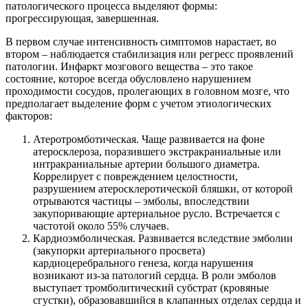
патологического процесса выделяют формы:
прогрессирующая, завершенная.
В первом случае интенсивность симптомов нарастает, во
втором – наблюдается стабилизация или регресс проявлений
патологии. Инфаркт мозгового вещества – это такое
состояние, которое всегда обусловлено нарушением
проходимости сосудов, пролегающих в головном мозге, что
предполагает выделение форм с учетом этиологических
факторов:
Атеротромботическая. Чаще развивается на фоне
атеросклероза, поразившего экстракраниальные или
интракраниальные артерии большого диаметра.
Коррелирует с повреждением целостности,
разрушением атеросклеротической бляшки, от которой
отрываются частицы – эмболы, впоследствии
закупоривающие артериальное русло. Встречается с
частотой около 55% случаев.
Кардиоэмболическая. Развивается вследствие эмболии
(закупорки артериального просвета)
кардиоцеребрального генеза, когда нарушения
возникают из-за патологий сердца. В роли эмболов
выступает тромболитический субстрат (кровяные
сгустки), образовавшийся в клапанных отделах сердца и