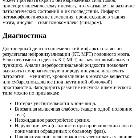
может протекать скрыто без выраженных симптомов,
присущих ишемическому инсульту, что указывает на различие
патологических состояний и их последствий. Инфаркт –
патоморфологические изменения, происходящие в тканях
мозга, инсульт – симптомокомплекс (синдром).
Диагностика
Достоверный диагноз ишемический инфаркта ставят по
результатам нейровизуализации (КТ, МРТ) головного мозга.
Если невозможно сделать КТ, МРТ, назначают люмбальную
пункцию. Анализ цереброспинальной жидкости позволяет
выявлять геморрагическую природу инсульта, исключать
патологии – менингит, кровоизлияние в мозговое вещество
или субарахноидальное (под паутинной оболочкой)
пространство. Заподозрить развитие инсульта ишемического
типа можно по признакам:
Потеря чувствительности в зоне лица.
Внезапная мышечная слабость (чаще в одной половине
тела).
Неожиданное расстройство зрения.
Нарушение речи (сложности при произношении слов и
понимании обращенных к больному фраз).
Головокружение, невозможность удерживать туловище