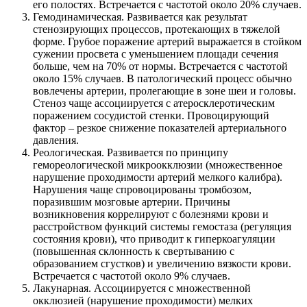
его полостях. Встречается с частотой около 20% случаев.
Гемодинамическая. Развивается как результат
стенозирующих процессов, протекающих в тяжелой
форме. Грубое поражение артерий выражается в стойком
сужении просвета с уменьшением площади сечения
больше, чем на 70% от нормы. Встречается с частотой
около 15% случаев. В патологический процесс обычно
вовлечены артерии, пролегающие в зоне шеи и головы.
Стеноз чаще ассоциируется с атеросклеротическим
поражением сосудистой стенки. Провоцирующий
фактор – резкое снижение показателей артериального
давления.
Реологическая. Развивается по принципу
гемореологической микроокклюзии (множественное
нарушение проходимости артерий мелкого калибра).
Нарушения чаще спровоцированы тромбозом,
поразившим мозговые артерии. Причины
возникновения коррелируют с болезнями крови и
расстройством функций системы гемостаза (регуляция
состояния крови), что приводит к гиперкоагуляции
(повышенная склонность к свертыванию с
образованием сгустков) и увеличению вязкости крови.
Встречается с частотой около 9% случаев.
Лакунарная. Ассоциируется с множественной
окклюзией (нарушение проходимости) мелких