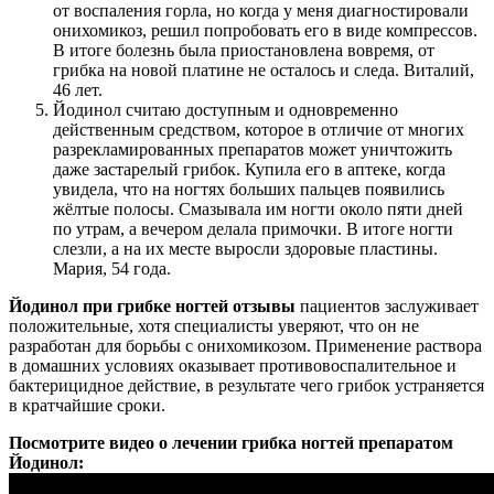
от воспаления горла, но когда у меня диагностировали
онихомикоз, решил попробовать его в виде компрессов.
В итоге болезнь была приостановлена вовремя, от
грибка на новой платине не осталось и следа. Виталий,
46 лет.
Йодинол считаю доступным и одновременно
действенным средством, которое в отличие от многих
разрекламированных препаратов может уничтожить
даже застарелый грибок. Купила его в аптеке, когда
увидела, что на ногтях больших пальцев появились
жёлтые полосы. Смазывала им ногти около пяти дней
по утрам, а вечером делала примочки. В итоге ногти
слезли, а на их месте выросли здоровые пластины.
Мария, 54 года.
Йодинол при грибке ногтей отзывы
пациентов заслуживает
положительные, хотя специалисты уверяют, что он не
разработан для борьбы с онихомикозом. Применение раствора
в домашних условиях оказывает противовоспалительное и
бактерицидное действие, в результате чего грибок устраняется
в кратчайшие сроки.
Посмотрите видео о лечении грибка ногтей препаратом
Йодинол: