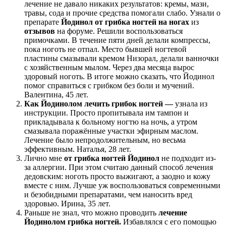
лечение не давало никаких результатов: кремы, мази,
травы, сода и прочие средства помогали слабо. Узнали о
препарате
Йодинол от грибка ногтей на ногах
из
отзывов
на форуме. Решили воспользоваться
примочками. В течение пяти дней делали компрессы,
пока ноготь не отпал. Место бывшей ногтевой
пластины смазывали кремом Низорал, делали ванночки
с хозяйственным мылом. Через два месяца вырос
здоровый ноготь. В итоге можно сказать, что Йодинол
помог справиться с грибком без боли и мучений.
Валентина, 45 лет.
Как Йодинолом лечить грибок ногтей —
узнала из
инструкции. Просто пропитывала им тампон и
прикладывала к больному ногтю на ночь, а утром
смазывала поражённые участки эфирным маслом.
Лечение было непродолжительным, но весьма
эффективным. Наталья, 28 лет.
Лично мне
от грибка ногтей Йодинол
не подходит из-
за аллергии. При этом считаю данный способ лечения
дедовским: ноготь просто выжигают, а заодно и кожу
вместе с ним. Лучше уж воспользоваться современными
и безобидными препаратами, чем наносить вред
здоровью. Ирина, 35 лет.
Раньше не знал, что можно проводить
лечение
Йодинолом грибка ногтей.
Избавлялся с его помощью