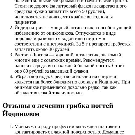
болезнетворными микробами и возбудителями грибка.
Стоит не дорого (за литровый флакон лекарственного
средства нужно заплатить всего 50 рублей),
используется не долго, что крайне выгодно для
пациентов.
Йодид натрия — мощный антисептик, способствующий
избавлению от онихомикоза. Отпускается в виде
порошка и разводится водой или спиртом в
соответствии с инструкцией. За 5 г препарата требуется
заплатить около 30 рублей.
Раствор Люголя — хороший антисептик, знакомый
многим ещё с советских времён. Рекомендуется
наносить средство на каждый больной ноготь. Стоит
оно 80 рублей за маленький флакон.
5% раствор йода. Средство основано на спирте и
является наиболее близким по составу к Йодинолу. При
онихомикзе применяется довольно редко, так как
обладает высокой токсичностью.
Отзывы о лечении грибка ногтей
Йодинолом
Мой муж по роду профессии вынужден постоянно
контактировать с влажной поверхностью. Домашнее