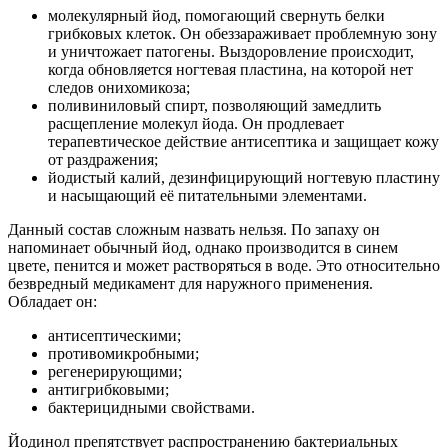
молекулярный йод, помогающий свернуть белки
грибковых клеток. Он обеззараживает проблемную зону
и уничтожает патогены. Выздоровление происходит,
когда обновляется ногтевая пластина, на которой нет
следов онихомикоза;
поливиниловый спирт, позволяющий замедлить
расщепление молекул йода. Он продлевает
терапевтическое действие антисептика и защищает кожу
от раздражения;
йодистый калий, дезинфицирующий ногтевую пластину
и насыщающий её питательными элементами.
Данный состав сложным назвать нельзя. По запаху он
напоминает обычный йод, однако производится в синем
цвете, пенится и может растворяться в воде. Это относительно
безвредный медикамент для наружного применения.
Обладает он:
антисептическими;
противомикробными;
регенерирующими;
антигрибковыми;
бактерицидными свойствами.
Йодинол препятствует распространению бактериальных