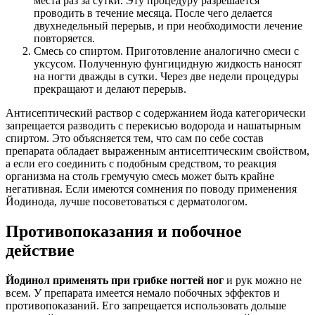
места раз за сутки. Эту процедуру разрешается
проводить в течение месяца. После чего делается
двухнедельный перерыв, и при необходимости лечение
повторяется.
Смесь со спиртом. Приготовление аналогично смеси с
уксусом. Полученную фунгицидную жидкость наносят
на ногти дважды в сутки. Через две недели процедуры
прекращают и делают перерыв.
Антисептический раствор с содержанием йода категорически
запрещается разводить с перекисью водорода и нашатырным
спиртом. Это объясняется тем, что сам по себе состав
препарата обладает выраженным антисептическим свойством,
а если его соединить с подобным средством, то реакция
организма на столь гремучую смесь может быть крайне
негативная. Если имеются сомнения по поводу применения
Йодинода, лучше посоветоваться с дерматологом.
Противопоказания и побочное
действие
Йодинол применять при грибке ногтей ног
и рук можно не
всем. У препарата имеется немало побочных эффектов и
противопоказаний. Его запрещается использовать дольше