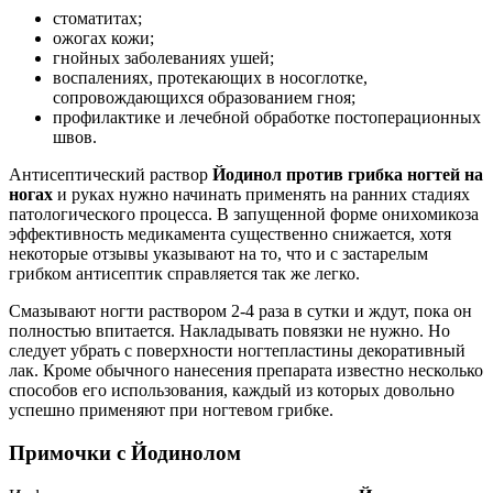
стоматитах;
ожогах кожи;
гнойных заболеваниях ушей;
воспалениях, протекающих в носоглотке,
сопровождающихся образованием гноя;
профилактике и лечебной обработке постоперационных
швов.
Антисептический раствор
Йодинол против грибка ногтей на
ногах
и руках нужно начинать применять на ранних стадиях
патологического процесса. В запущенной форме онихомикоза
эффективность медикамента существенно снижается, хотя
некоторые отзывы указывают на то, что и с застарелым
грибком антисептик справляется так же легко.
Смазывают ногти раствором 2-4 раза в сутки и ждут, пока он
полностью впитается. Накладывать повязки не нужно. Но
следует убрать с поверхности ногтепластины декоративный
лак. Кроме обычного нанесения препарата известно несколько
способов его использования, каждый из которых довольно
успешно применяют при ногтевом грибке.
Примочки с Йодинолом