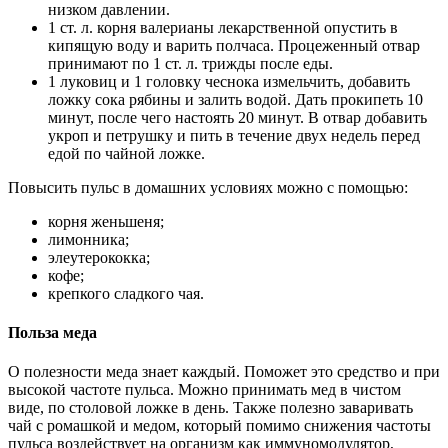
низком давлении.
1 ст. л. корня валерианы лекарственной опустить в
кипящую воду и варить полчаса. Процеженный отвар
принимают по 1 ст. л. трижды после еды.
1 луковиц и 1 головку чеснока измельчить, добавить
ложку сока рябины и залить водой. Дать прокипеть 10
минут, после чего настоять 20 минут. В отвар добавить
укроп и петрушку и пить в течение двух недель перед
едой по чайной ложке.
Повысить пульс в домашних условиях можно с помощью:
корня женьшеня;
лимонника;
элеутерококка;
кофе;
крепкого сладкого чая.
Польза меда
О полезности меда знает каждый. Поможет это средство и при
высокой частоте пульса. Можно принимать мед в чистом
виде, по столовой ложке в день. Также полезно заваривать
чай с ромашкой и медом, который помимо снижения частоты
пульса воздействует на организм как иммуномодулятор,