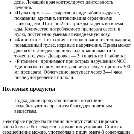
день. Лечащий врач контролирует длительность
лечения.
«Пульснорма» — лекарство в виде таблеток-драже,
показания: аритмия, интоксикация сердечными
гликозидами. Пить по 2 шт. трижды за день во время
еды. Количество потребляемого препарата свести к
нулю, постепенно уменьшая ежедневную дозу.
«Финоптин». Показания к использованию: стенокардия,
повышенный пульс, нервные напряжения. Прием может
длиться от 2 недель до полугода в зависимости от
тяжести случая. Дозировка — 3 р в день по 1 таблетке.
«Ритмилен» принимают при острых нарушениях ЧСС.
Единоразово в домашних условиях следует принять 300
мг препарата. Облегчение наступает через 3—4 часа
после употребления пилюли.
Полезные продукты
Подходящие продукты питания позитивно
воздействуют на организм благодаря полезным
веществам.
Некоторые продукты питания помогут стабилизировать
частый пульс без лекарств в домашних условиях. Снизить
сердцебиение можно, употребляя в пищу омега-3 содержащие