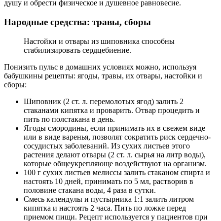
душу и обрести физическое и душевное равновесие.
Народные средства: травы, сборы
Настойки и отвары из шиповника способны
стабилизировать сердцебиение.
Понизить пульс в домашних условиях можно, используя
бабушкины рецепты: ягоды, травы, их отвары, настойки и
сборы:
Шиповник (2 ст. л. перемолотых ягод) залить 2
стаканами кипятка и проварить. Отвар процедить и
пить по полстакана в день.
Ягоды смородины, если принимать их в свежем виде
или в виде варенья, позволят сократить риск сердечно-
сосудистых заболеваний. Из сухих листьев этого
растения делают отвары (2 ст. л. сырья на литр воды),
которые общеукрепляюще воздействуют на организм.
100 г сухих листьев мелиссы залить стаканом спирта и
настоять 10 дней, принимать по 5 мл, растворив в
половине стакана воды, 4 раза в сутки.
Смесь календулы и пустырника 1:1 залить литром
кипятка и настоять 2 часа. Пить по ложке перед
приемом пищи. Рецепт используется у пациентов при