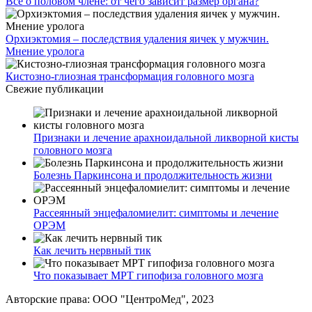
Все о половом члене: от чего зависит размер органа?
Орхиэктомия – последствия удаления яичек у мужчин.
Мнение уролога
Кистозно-глиозная трансформация головного мозга
Свежие публикации
Признаки и лечение арахноидальной ликворной кисты
головного мозга
Болезнь Паркинсона и продолжительность жизни
Рассеянный энцефаломиелит: симптомы и лечение
ОРЭМ
Как лечить нервный тик
Что показывает МРТ гипофиза головного мозга
Авторские права: ООО "ЦентроМед", 2023