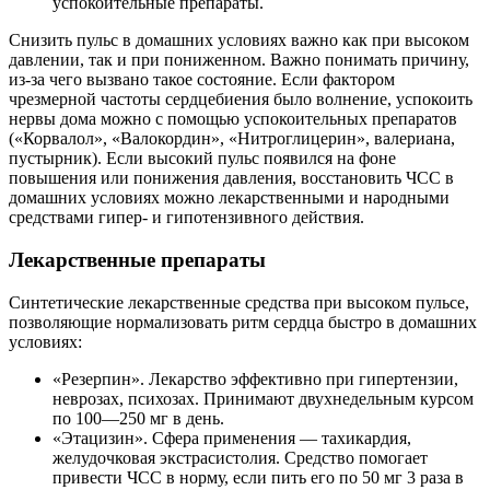
успокоительные препараты.
Снизить пульс в домашних условиях важно как при высоком
давлении, так и при пониженном. Важно понимать причину,
из-за чего вызвано такое состояние. Если фактором
чрезмерной частоты сердцебиения было волнение, успокоить
нервы дома можно с помощью успокоительных препаратов
(«Корвалол», «Валокордин», «Нитроглицерин», валериана,
пустырник). Если высокий пульс появился на фоне
повышения или понижения давления, восстановить ЧСС в
домашних условиях можно лекарственными и народными
средствами гипер- и гипотензивного действия.
Лекарственные препараты
Синтетические лекарственные средства при высоком пульсе,
позволяющие нормализовать ритм сердца быстро в домашних
условиях:
«Резерпин». Лекарство эффективно при гипертензии,
неврозах, психозах. Принимают двухнедельным курсом
по 100—250 мг в день.
«Этацизин». Сфера применения — тахикардия,
желудочковая экстрасистолия. Средство помогает
привести ЧСС в норму, если пить его по 50 мг 3 раза в