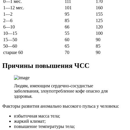
0—1 мес.
111
170
1—12 мес.
101
160
1—2
95
155
2—6
85
125
6—10
66
120
10—15
55
100
15—50
60
90
50—60
65
85
старше 60
70
90
Причины повышения ЧСС
Людям, имеющим сердечно-сосудистые
заболевания, злоупотребление кофе опасно для
здоровья.
Факторы развития аномально высокого пульса у человека:
избыточная масса тела;
жаркий климат;
повышение температуры тела;