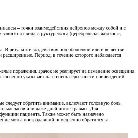
синапсы – точки взаимодействия нейронов между собой и с
ависят от вида структур мозга (церебральная жидкость,
. В результате воздействия под оболочкой или в веществе
и расширенные. Период, в течение которого наблюдается
желые поражения, зрачок не реагирует на изменение освещения.
я косвенно указывает на степень серьезности повреждений.
ые следует обратить внимание, включают головную боль,
колько часов или даже дней после травмы. Для
 функции пациента. Также может быть назначено
ение мозга пострадавший немедленно обратился за