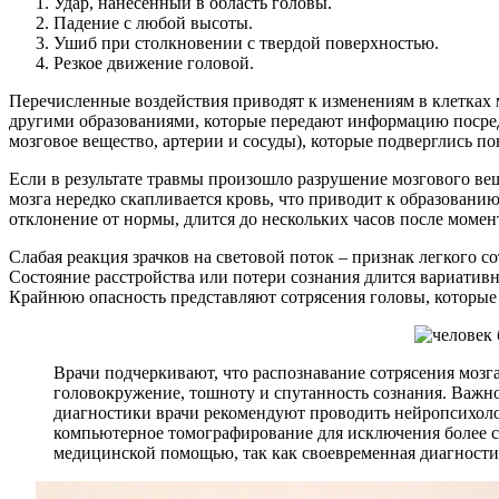
Удар, нанесенный в область головы.
Падение с любой высоты.
Ушиб при столкновении с твердой поверхностью.
Резкое движение головой.
Перечисленные воздействия приводят к изменениям в клетках 
другими образованиями, которые передают информацию посред
мозговое вещество, артерии и сосуды), которые подверглись п
Если в результате травмы произошло разрушение мозгового ве
мозга нередко скапливается кровь, что приводит к образовани
отклонение от нормы, длится до нескольких часов после момен
Слабая реакция зрачков на световой поток – признак легкого 
Состояние расстройства или потери сознания длится вариативн
Крайнюю опасность представляют сотрясения головы, которые
Врачи подчеркивают, что распознавание сотрясения мозг
головокружение, тошноту и спутанность сознания. Важно 
диагностики врачи рекомендуют проводить нейропсихоло
компьютерное томографирование для исключения более с
медицинской помощью, так как своевременная диагности