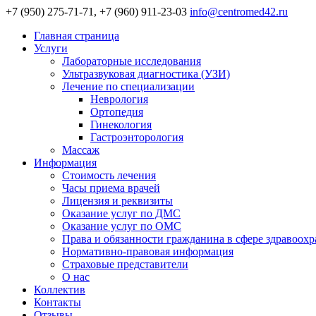
+7 (950) 275-71-71, +7 (960) 911-23-03
info@centromed42.ru
Главная страница
Услуги
Лабораторные исследования
Ультразвуковая диагностика (УЗИ)
Лечение по специализации
Неврология
Ортопедия
Гинекология
Гастроэнторология
Массаж
Информация
Стоимость лечения
Часы приема врачей
Лицензия и реквизиты
Оказание услуг по ДМС
Оказание услуг по ОМС
Права и обязанности гражданина в сфере здравоох
Нормативно-правовая информация
Страховые представители
О нас
Коллектив
Контакты
Отзывы