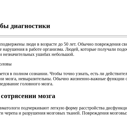
обы диагностики
о подвержены люди в возрасте до 50 лет. Обычно повреждения 
нарушения в работе организма. Людей, которые получали подоб
при незначительных ушибах небольшой.
тся в полном сознании. Чтобы точно узнать, есть ли действител
ии мозга, невыразительны. Обычно жизненно-важные функции ос
едование головного мозга.
сотрясении мозга
 травматологи подчеркивают легкую форму расстройства дисфункц
ти черепа и разрушения мозговых тканей. Повреждения мозговы