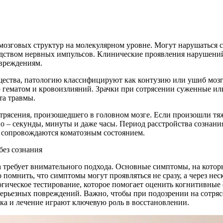
мозговых структур на молекулярном уровне. Могут нарушаться 
ством нервных импульсов. Клинические проявления нарушений з
овреждениям.
щества, патологию классифицируют как контузию или ушиб мозга
ю гематом и кровоизлияний. Зрачки при сотрясении суженные ил
та травмы.
сотрясения, произошедшего в головном мозге. Если произошли тя
о – секунды, минуты и даже часы. Период расстройства сознани
 сопровождаются коматозным состоянием.
а требует внимательного подхода. Основные симптомы, на котор
помнить, что симптомы могут проявляться не сразу, а через нес
гическое тестирование, которое помогает оценить когнитивные
ерьезных повреждений. Важно, чтобы при подозрении на сотряс
ка и лечение играют ключевую роль в восстановлении.