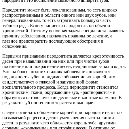
пародонтит это воспаление связочного аппарата зуба.
Пародонтит может быть локализованным, то есть широко
распространенным в области одного или двух зубов, или
генерализованным, то есть затрагивать большую часть
зубного ряда. Если у пациента пародонтит, он обычно
хронический. Поэтому основная задача специалиста выявить
причину заболевания, назначить правильное лечение, а
главное предотвратить последующие обострения и
осложнения.
Первыми признаками пародонтита являются кровоточивость
десен при надавливании на них или при чистке зубов,
посинение или покраснение десен, неприятный запах изо рта.
Уже на более поздних стадиях заболевания появляется
подвижность зубов и видимое обнажение их корней, что
свидетельствует о тяжелой и запущенной форме
воспалительного процесса. Когда периодонтит становится
хроническим, ткани, окружающие зуб, «растворяются» и
образуются патологические десневые и костные карманы. В
результате зуб постепенно теряется и выпадает.
следует отличать обнажение корней при пародонтите, от так
называемой рецессии десны уменьшения высоты линии
десен, в результате чего обнажается корень зуба, другими
словами, «скольжение» или атрофия десен. В отличие от