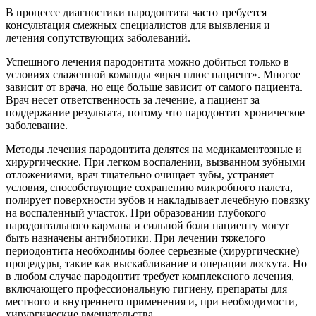
В процессе диагностики пародонтита часто требуется
консультация смежных специалистов для выявления и
лечения сопутствующих заболеваний.
Успешного лечения пародонтита можно добиться только в
условиях слаженной команды «врач плюс пациент». Многое
зависит от врача, но еще больше зависит от самого пациента.
Врач несет ответственность за лечение, а пациент за
поддержание результата, потому что пародонтит хроническое
заболевание.
Методы лечения пародонтита делятся на медикаментозные и
хирургические. При легком воспалении, вызванном зубными
отложениями, врач тщательно очищает зубы, устраняет
условия, способствующие сохранению микробного налета,
полирует поверхности зубов и накладывает лечебную повязку
на воспаленный участок. При образовании глубокого
пародонтального кармана и сильной боли пациенту могут
быть назначены антибиотики. При лечении тяжелого
периодонтита необходимы более серьезные (хирургические)
процедуры, такие как выскабливание и операции лоскута. Но
в любом случае пародонтит требует комплексного лечения,
включающего профессиональную гигиену, препараты для
местного и внутреннего применения и, при необходимости,
хирургические вмешательства.